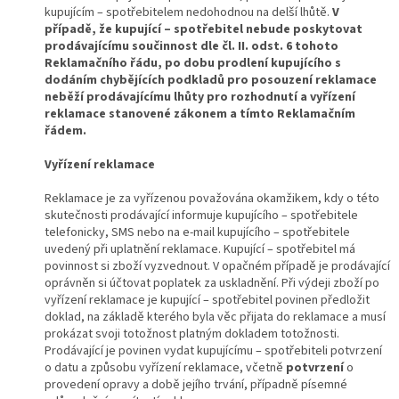
kupujícím – spotřebitelem nedohodnou na delší lhůtě.
V
případě, že kupující – spotřebitel nebude poskytovat
prodávajícímu součinnost dle čl. II. odst. 6 tohoto
Reklamačního řádu, po dobu prodlení kupujícího s
dodáním chybějících podkladů pro posouzení reklamace
neběží prodávajícímu lhůty pro rozhodnutí a vyřízení
reklamace stanovené zákonem a tímto Reklamačním
řádem.
Vyřízení reklamace
Reklamace je za vyřízenou považována okamžikem, kdy o této
skutečnosti prodávající informuje kupujícího – spotřebitele
telefonicky, SMS nebo na e-mail kupujícího – spotřebitele
uvedený při uplatnění reklamace. Kupující – spotřebitel má
povinnost si zboží vyzvednout. V opačném případě je prodávající
oprávněn si účtovat poplatek za uskladnění. Při výdeji zboží po
vyřízení reklamace je kupující – spotřebitel povinen předložit
doklad, na základě kterého byla věc přijata do reklamace a musí
prokázat svoji totožnost platným dokladem totožnosti.
Prodávající je povinen vydat kupujícímu – spotřebiteli potvrzení
o datu a způsobu vyřízení reklamace, včetně
potvrzení
o
provedení opravy a době jejího trvání, případně písemné