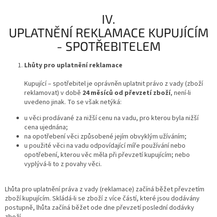
IV.
UPLATNĚNÍ REKLAMACE KUPUJÍCÍM
- SPOTŘEBITELEM
Lhůty pro uplatnění reklamace
Kupující – spotřebitel je oprávněn uplatnit právo z vady (zboží
reklamovat) v době
24 měsíců od převzetí zboží
, není-li
uvedeno jinak. To se však netýká:
u věci prodávané za nižší cenu na vadu, pro kterou byla nižší
cena ujednána;
na opotřebení věci způsobené jejím obvyklým užíváním;
u použité věci na vadu odpovídající míře používání nebo
opotřebení, kterou věc měla při převzetí kupujícím; nebo
vyplývá-li to z povahy věci.
Lhůta pro uplatnění práva z vady (reklamace) začíná běžet převzetím
zboží kupujícím. Skládá-li se zboží z více částí, které jsou dodávány
postupně, lhůta začíná běžet ode dne převzetí poslední dodávky