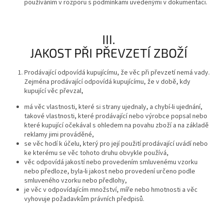
používáním v rozporu s podmínkami uvedenými v dokumentaci.
III.
JAKOST PŘI PŘEVZETÍ ZBOŽÍ
Prodávající odpovídá kupujícímu, že věc při převzetí nemá vady.
Zejména prodávající odpovídá kupujícímu, že v době, kdy
kupující věc převzal,
má věc vlastnosti, které si strany ujednaly, a chybí-li ujednání,
takové vlastnosti, které prodávající nebo výrobce popsal nebo
které kupující očekával s ohledem na povahu zboží a na základě
reklamy jimi prováděné,
se věc hodí k účelu, který pro její použití prodávající uvádí nebo
ke kterému se věc tohoto druhu obvykle používá,
věc odpovídá jakostí nebo provedením smluvenému vzorku
nebo předloze, byla-li jakost nebo provedení určeno podle
smluveného vzorku nebo předlohy,
je věc v odpovídajícím množství, míře nebo hmotnosti a věc
vyhovuje požadavkům právních předpisů.