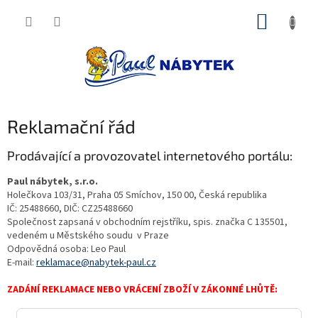
Přejít
NÁKUP
na
obsah
KOŠÍK
Reklamační řád
Prodávající a provozovatel internetového portálu:
Paul nábytek, s.r.o.
Holečkova 103/31, Praha 05 Smíchov, 150 00, Česká republika
IČ: 25488660, DIČ: CZ25488660
Společnost zapsaná v obchodním rejstříku, spis. značka
C 135501
,
vedeném u Městského soudu v Praze
Odpovědná osoba: Leo Paul
E-mail:
reklamace@nabytek-paul.cz
ZADÁNÍ REKLAMACE NEBO VRÁCENÍ ZBOŽÍ V ZÁKONNÉ LHŮTĚ: