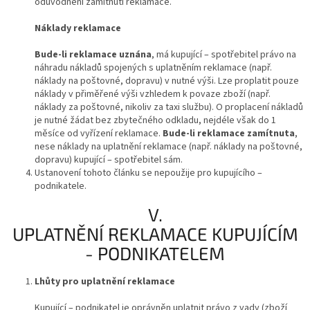
odůvodnění zamítnutí reklamace.
Náklady reklamace
Bude-li reklamace uznána
, má kupující – spotřebitel právo na
náhradu nákladů spojených s uplatněním reklamace (např.
náklady na poštovné, dopravu) v nutné výši. Lze proplatit pouze
náklady v přiměřené výši vzhledem k povaze zboží (např.
náklady za poštovné, nikoliv za taxi službu). O proplacení nákladů
je nutné žádat bez zbytečného odkladu, nejdéle však do 1
měsíce od vyřízení reklamace.
Bude-li reklamace zamítnuta
,
nese náklady na uplatnění reklamace (např. náklady na poštovné,
dopravu) kupující – spotřebitel sám.
Ustanovení tohoto článku se nepoužije pro kupujícího –
podnikatele.
V.
UPLATNĚNÍ REKLAMACE KUPUJÍCÍM
- PODNIKATELEM
Lhůty pro uplatnění reklamace
Kupující – podnikatel je oprávněn uplatnit právo z vady (zboží