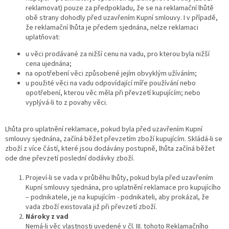
reklamovat) pouze za předpokladu, že se na reklamační lhůtě
obě strany dohodly před uzavřením Kupní smlouvy. I v případě,
že reklamační lhůta je předem sjednána, nelze reklamaci
uplatňovat:
u věci prodávané za nižší cenu na vadu, pro kterou byla nižší
cena ujednána;
na opotřebení věci způsobené jejím obvyklým užíváním;
u použité věci na vadu odpovídající míře používání nebo
opotřebení, kterou věc měla při převzetí kupujícím; nebo
vyplývá-li to z povahy věci.
Lhůta pro uplatnění reklamace, pokud byla před uzavřením Kupní
smlouvy sjednána, začíná běžet převzetím zboží kupujícím. Skládá-li se
zboží z více částí, které jsou dodávány postupně, lhůta začíná běžet
ode dne převzetí poslední dodávky zboží.
Projeví-li se vada v průběhu lhůty, pokud byla před uzavřením
Kupní smlouvy sjednána, pro uplatnění reklamace pro kupujícího
– podnikatele, je na kupujícím - podnikateli, aby prokázal, že
vada zboží existovala již při převzetí zboží.
Nároky z vad
Nemá-li věc vlastnosti uvedené v čl. III. tohoto Reklamačního