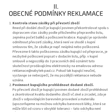
II.
OBECNÉ PODMÍNKY REKLAMACE
Kontrola stavu zásilky při převzetí zboží
Ihned při dodání zboží je kupující povinen překontrolovat spolu s
dopravcem stav zásilky podle přiloženého přepravního listu,
zejména počet balíků a poškození krabice. Kupující je oprávněn
odmítnout převzetí zásilky, která není ve shodě s kupní
smlouvou tím, že zásilka je např. neúplná nebo poškozená.
Převezme-li takto poškozenou zásilku kupující od přepravce, je
nezbytné poškození popsat v dodacím listu, příp. v kupní
smlouvě a nejpozději do 3 pracovních dnů oznámit tuto
skutečnost prodávajícímu elektronicky na emailovou adresu:
reklamace@nabytek-paul.cz. Pokud tak kupující neučiní,
vystavuje se nebezpečí, že mu pozdější reklamace nebude
uznána.
Povinnost kupujícího prohlédnout dodané zboží.
Po převzetí zboží je kupující povinen dodané zboží prohlédnout
a zkontrolovat kvalitu dodaného zboží vč.skel a zrcadel, zda je
zboží v odpovídajícím barevném provedení a materiálu
(upozorňujeme na možnou odchylku barevnosti látky, která se
může lišit od vzoru v obvyklé toleranci – tato odchylka není