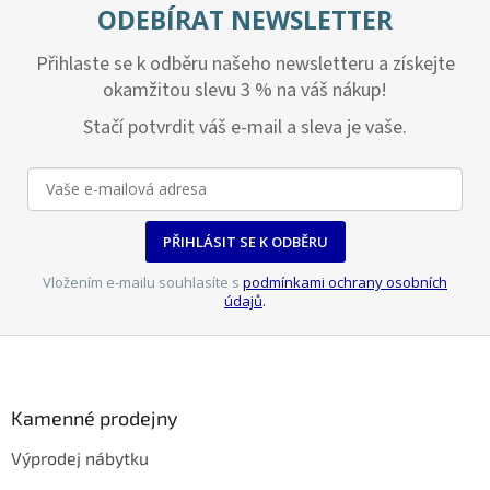
ODEBÍRAT NEWSLETTER
Přihlaste se k odběru našeho newsletteru a získejte
okamžitou slevu 3 % na váš nákup!
Stačí potvrdit váš e-mail a sleva je vaše.
PŘIHLÁSIT SE K ODBĚRU
Vložením e-mailu souhlasíte s
podmínkami ochrany osobních
údajů
.
Z
á
p
a
Kamenné prodejny
t
Výprodej nábytku
í