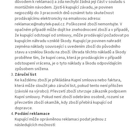
důvodem k reklamaci) a zda nechybí žádná její část v souladu s
montážním návodem. Zjistí-li kupující závadu, je povinen
nejpozději do 3 pracovních dnů oznámit tuto skutečnost
prodávajícímu elektronicky na emailovou adresu:
reklamace@nabytek-paul.cz. Poškozené zboží nemontujte. V
opačném případě může dojít ke znehodnocení zboží a v případě,
že kupující odstoupí od smlouvy, může prodávající požadovat po
kupujícím náhradu vzniklé škody. Kupující je povinen nahradit
zejména náklady související s uvedením zboží do původního
stavu a vzniklou škodu na zboží. Úhrada těchto nákladů a škody
proběhne tím, že kupní cena, která je prodávajícím v případě
odstoupení vrácena, je o tyto náklady a škodu odpovídajícím
způsobem snížena.
Záruční list
Ke každému zboží je přikládána Kupní smlouva nebo faktura,
která může sloužit jako záruční list, pokud tento není přiložen
(závislé na výrobci). Převzetí zboží stvrzuje zákazník podpisem
Kupní smlouvy. Pokud není zboží odebráno osobně, rozumí se
převzetím zboží okamžik, kdy zboží přebírá kupující od
dopravce.
Podání reklamace
Kupující může oprávněnou reklamaci podat jednou z
následujících možností: