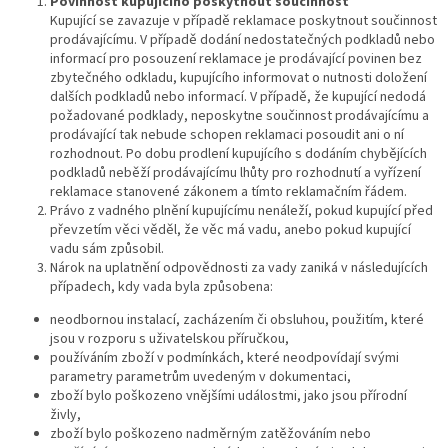
Povinnost kupujícího poskytnout součinnost
Kupující se zavazuje v případě reklamace poskytnout součinnost
prodávajícímu. V případě dodání nedostatečných podkladů nebo
informací pro posouzení reklamace je prodávající povinen bez
zbytečného odkladu, kupujícího informovat o nutnosti doložení
dalších podkladů nebo informací. V případě, že kupující nedodá
požadované podklady, neposkytne součinnost prodávajícímu a
prodávající tak nebude schopen reklamaci posoudit ani o ní
rozhodnout. Po dobu prodlení kupujícího s dodáním chybějících
podkladů neběží prodávajícímu lhůty pro rozhodnutí a vyřízení
reklamace stanovené zákonem a tímto reklamačním řádem.
Právo z vadného plnění kupujícímu nenáleží, pokud kupující před
převzetím věci věděl, že věc má vadu, anebo pokud kupující
vadu sám způsobil.
Nárok na uplatnění odpovědnosti za vady zaniká v následujících
případech, kdy vada byla způsobena:
neodbornou instalací, zacházením či obsluhou, použitím, které
jsou v rozporu s uživatelskou příručkou,
používáním zboží v podmínkách, které neodpovídají svými
parametry parametrům uvedeným v dokumentaci,
zboží bylo poškozeno vnějšími událostmi, jako jsou přírodní
živly,
zboží bylo poškozeno nadměrným zatěžováním nebo