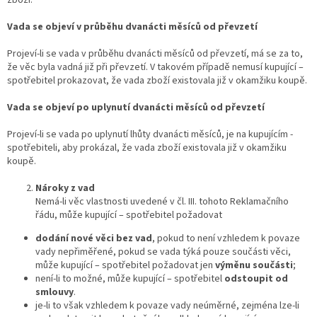
zboží.
Vada se objeví v průběhu dvanácti měsíců od převzetí
Projeví-li se vada v průběhu dvanácti měsíců od převzetí, má se za to,
že věc byla vadná již při převzetí. V takovém případě nemusí kupující –
spotřebitel prokazovat, že vada zboží existovala již v okamžiku koupě.
Vada se objeví po uplynutí dvanácti měsíců od převzetí
Projeví-li se vada po uplynutí lhůty dvanácti měsíců, je na kupujícím -
spotřebiteli, aby prokázal, že vada zboží existovala již v okamžiku
koupě.
Nároky z vad
Nemá-li věc vlastnosti uvedené v čl. III. tohoto Reklamačního
řádu, může kupující – spotřebitel požadovat
dodání nové věci bez vad
, pokud to není vzhledem k povaze
vady nepřiměřené, pokud se vada týká pouze součásti věci,
může kupující – spotřebitel požadovat jen
výměnu součásti
;
není-li to možné, může kupující – spotřebitel
odstoupit od
smlouvy
.
je-li to však vzhledem k povaze vady neúměrné, zejména lze-li