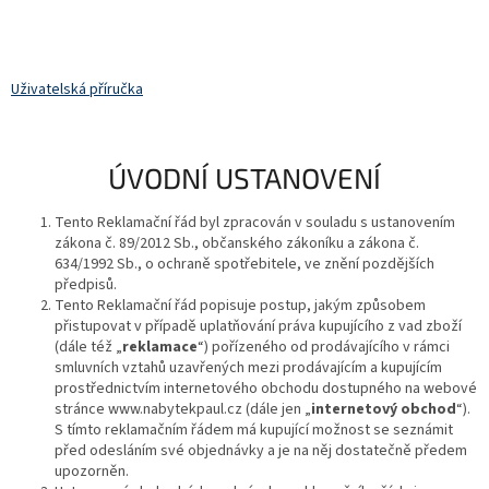
Uživatelská příručka
ÚVODNÍ USTANOVENÍ
Tento Reklamační řád byl zpracován v souladu s ustanovením
zákona č. 89/2012 Sb., občanského zákoníku a zákona č.
634/1992 Sb., o ochraně spotřebitele, ve znění pozdějších
předpisů.
Tento Reklamační řád popisuje postup, jakým způsobem
přistupovat v případě uplatňování práva kupujícího z vad zboží
(dále též „
reklamace
“) pořízeného od prodávajícího v rámci
smluvních vztahů uzavřených mezi prodávajícím a kupujícím
prostřednictvím internetového obchodu dostupného na webové
stránce www.nabytekpaul.cz (dále jen „
internetový obchod
“).
S tímto reklamačním řádem má kupující možnost se seznámit
před odesláním své objednávky a je na něj dostatečně předem
upozorněn.