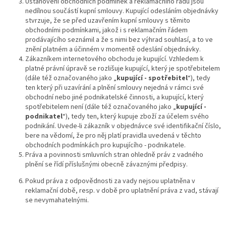
Ustanovení obchodních podmínek a reklamačního řádu jsou
nedílnou součástí kupní smlouvy. Kupující odesláním objednávky
stvrzuje, že se před uzavřením kupní smlouvy s těmito
obchodními podmínkami, jakož i s reklamačním řádem
prodávajícího seznámil a že s nimi bez výhrad souhlasí, a to ve
znění platném a účinném v momentě odeslání objednávky.
Zákazníkem internetového obchodu je kupující. Vzhledem k
platné právní úpravě se rozlišuje kupující, který je spotřebitelem
(dále též označovaného jako „
kupující - spotřebitel
“), tedy
ten který při uzavírání a plnění smlouvy nejedná v rámci své
obchodní nebo jiné podnikatelské činnosti, a kupující, který
spotřebitelem není (dále též označovaného jako „
kupující -
podnikatel
“), tedy ten, který kupuje zboží za účelem svého
podnikání. Uvede-li zákazník v objednávce své identifikační číslo,
bere na vědomí, že pro něj platí pravidla uvedená v těchto
obchodních podmínkách pro kupujícího - podnikatele.
Práva a povinnosti smluvních stran ohledně práv z vadného
plnění se řídí příslušnými obecně závaznými předpisy.
Pokud práva z odpovědnosti za vady nejsou uplatněna v
reklamační době, resp. v době pro uplatnění práva z vad, stávají
se nevymahatelnými.