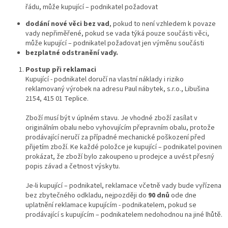
řádu, může kupující – podnikatel požadovat
dodání nové věci bez vad
, pokud to není vzhledem k povaze
vady nepřiměřené, pokud se vada týká pouze součásti věci,
může kupující – podnikatel požadovat jen výměnu součásti
bezplatné odstranění vady.
Postup při reklamaci
Kupující - podnikatel doručí na vlastní náklady i riziko
reklamovaný výrobek na adresu Paul nábytek, s.r.o., Libušina
2154, 415 01 Teplice.
Zboží musí být v úplném stavu. Je vhodné zboží zasílat v
originálním obalu nebo vyhovujícím přepravním obalu, protože
prodávající neručí za případné mechanické poškození před
přijetím zboží. Ke každé položce je kupující – podnikatel povinen
prokázat, že zboží bylo zakoupeno u prodejce a uvést přesný
popis závad a četnost výskytu.
Je-li kupující – podnikatel, reklamace včetně vady bude vyřízena
bez zbytečného odkladu, nejpozději do
90 dnů
ode dne
uplatnění reklamace kupujícím - podnikatelem, pokud se
prodávající s kupujícím – podnikatelem nedohodnou na jiné lhůtě.