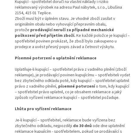
Kupující - spotřebitel doručí na vlastní náklady i riziko
reklamovaný výrobek na adresu Paul nábytek, s.r.o., Libušina
2154, 415 01 Teplice.
Zboží musí být v úplném stavu. Je vhodné zboží zasílat v
originálním obalu nebo vyhovující přepravním obalu,
protože
prodávající neručí za případné mechanické
poškození před
přijetím zboží
.
Ke každé položce je kupující –
spotřebitel povinen prokázat, že zboží bylo zakoupeno u
prodejce a uvést přesný popis závad a četnost výskytu.
Písemné potvrzení o uplatnění reklamace
Uplatňuje-li kupující – spotřebitel práva z vadného plnění (zboží
reklamuje), je prodávající povinen kupujícímu – spotřebiteli vydat
bez zbytečného odkladu poté, kdy kupující – spotřebitel uplatnil
právo z vadného plnění,
písemné potvrzení
o tom, kdy kupující
– spotřebitel právo uplatnil, co je obsahem reklamace a jaký
způsob vyřízení reklamace kupující – spotřebitel požaduje.
Lhůta pro vyřízení reklamace
Je-li kupující – spotřebitel, reklamace bude vyřízena bez
zbytečného odkladu, nejpozději
do 30 dnů
ode dne uplatnění
reklamace kupujícím - spotřebitelem, pokud se prodávající s