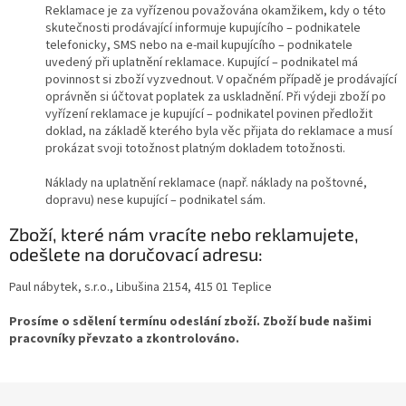
Reklamace je za vyřízenou považována okamžikem, kdy o této
skutečnosti prodávající informuje kupujícího – podnikatele
telefonicky, SMS nebo na e-mail kupujícího – podnikatele
uvedený při uplatnění reklamace. Kupující – podnikatel má
povinnost si zboží vyzvednout. V opačném případě je prodávající
oprávněn si účtovat poplatek za uskladnění. Při výdeji zboží po
vyřízení reklamace je kupující – podnikatel povinen předložit
doklad, na základě kterého byla věc přijata do reklamace a musí
prokázat svoji totožnost platným dokladem totožnosti.
Náklady na uplatnění reklamace (např. náklady na poštovné,
dopravu) nese kupující – podnikatel sám.
Zboží, které nám vracíte nebo reklamujete,
odešlete na doručovací adresu:
Paul nábytek, s.r.o., Libušina 2154, 415 01 Teplice
Prosíme o sdělení termínu odeslání zboží. Zboží bude našimi
pracovníky převzato a zkontrolováno.