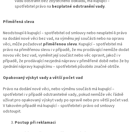
vadu odstranit bez zbytečného odkladu, má kupující –
spotřebitel právo na
bezplatné odstranění vady
.
Přiměřená sleva
Neodstoupí-li kupující – spotřebitel od smlouvy nebo neuplatní-li právo
na dodání nové věci bez vad, na výměnu její součásti nebo na opravu
věci, může požadovat
přiměřenou slevu
. Kupující – spotřebitel má
právo na přiměřenou slevu i v případě, že mu prodávající nemůže dodat
novou věc bez vad, vyměnit její součást nebo věc opravit, jakož i v
případě, že prodávající nezjedná nápravu v přiměřené době nebo že by
zjednání nápravy kupujícímu – spotřebiteli působilo značné obtíže.
Opakovaný výskyt vady a větší počet vad
Právo na dodání nové věci, nebo výměnu součásti má kupující –
spotřebitel i v případě odstranitelné vady, pokud nemůže věc řádně
užívat pro opakovaný výskyt vady po opravě nebo pro větší počet vad.
V takovém případě má kupující – spotřebitel i právo od smlouvy
odstoupit.
Postup při reklamaci