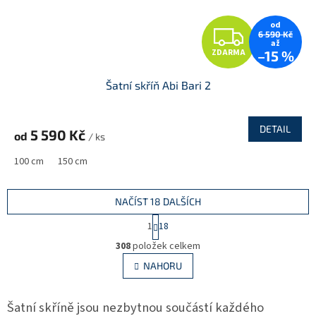
od
Z
6 590 Kč
až
ZDARMA
–15 %
D
Šatní skříň Abi Bari 2
A
R
DETAIL
5 590 Kč
od
/ ks
M
100 cm
150 cm
A
NAČÍST 18 DALŠÍCH
S
1
18
t
O
r
308
položek celkem
v
á
l
NAHORU
n
á
k
d
o
v
Šatní skříně jsou nezbytnou součástí každého
a
á