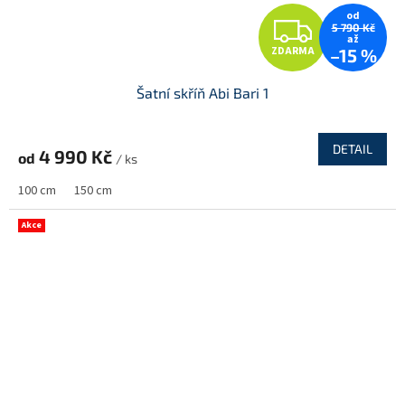
od
Z
5 790 Kč
až
ZDARMA
–15 %
D
Šatní skříň Abi Bari 1
A
R
DETAIL
4 990 Kč
od
/ ks
M
100 cm
150 cm
A
Akce