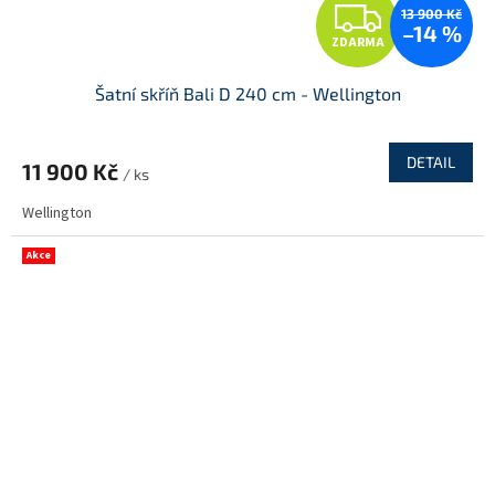
Z
13 900 Kč
–14 %
ZDARMA
D
Šatní skříň Bali D 240 cm - Wellington
A
R
DETAIL
11 900 Kč
/ ks
M
Wellington
A
Akce