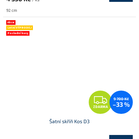
92 cm
Akce
Letní VÝPRODEJ
Poslední kusy
Z
9 700 Kč
–33 %
ZDARMA
D
Šatní skříň Kos D3
A