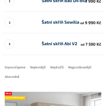
Šatní skříň Bali D4 bílá
7 990 Kč
Šatní skříň Sewilla
9 990 Kč
od
Šatní skříň Abi V2
7 590 Kč
od
Ř
a
Doporučujeme
Nejlevnější
Nejdražší
Nejprodávanější
z
e
Abecedně
n
í
V
p
Akce
ý
r
Letní VÝPRODEJ
p
o