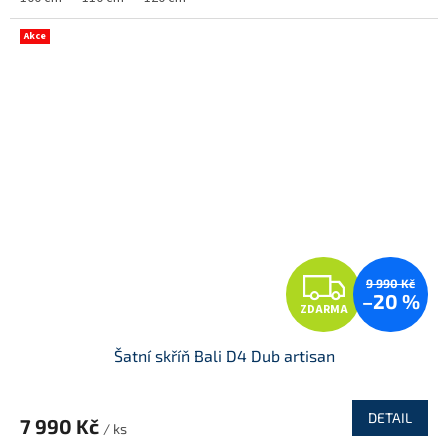
A
Akce
Z
9 990 Kč
–20 %
ZDARMA
D
Šatní skříň Bali D4 Dub artisan
A
R
DETAIL
7 990 Kč
/ ks