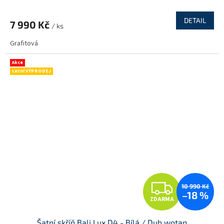
R
DETAIL
7 990 Kč
/ ks
M
Grafitová
A
Akce
Letní VÝPRODEJ
Z
10 990 Kč
–18 %
ZDARMA
D
Šatní skříň Bali Lux D4 - Bílá / Dub wotan