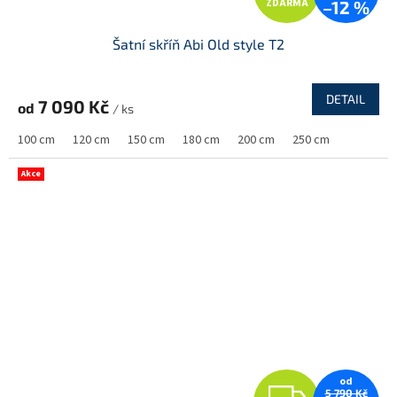
ZDARMA
–12 %
D
Šatní skříň Abi Old style T2
A
R
DETAIL
7 090 Kč
od
/ ks
M
100 cm
120 cm
150 cm
180 cm
200 cm
250 cm
A
Akce
od
Z
5 790 Kč