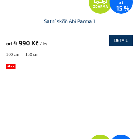
až
ZDARMA
–15 %
D
Šatní skříň Abi Parma 1
A
R
DETAIL
4 990 Kč
od
/ ks
M
100 cm
150 cm
A
Akce