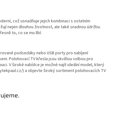
oderní, což usnadňuje jejich kombinaci s ostatním
šťují nejen dlouhou životnost, ale také snadnou údržbu.
esně to, co se mu líbí.
egrované podsedáky nebo USB porty pro nabíjení
tkem. Polohovací TV křesla jsou skvělou volbou pro
xaci. V široké nabídce je možné najít ideální model, který
bytekpaul.cz/) a objevte široký sortiment polohovacích TV
vujeme.