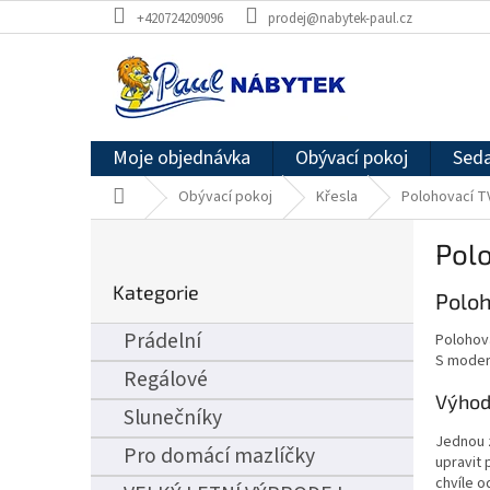
Přejít
+420724209096
prodej@nabytek-paul.cz
na
obsah
Moje objednávka
Obývací pokoj
Seda
Domů
Obývací pokoj
Křesla
Polohovací T
P
Polo
o
Přeskočit
s
Kategorie
kategorie
Poloh
t
r
Prádelní
Polohova
a
S moder
n
Regálové
n
Výhod
Slunečníky
í
Jednou 
p
Pro domácí mazlíčky
upravit 
a
chvíle o