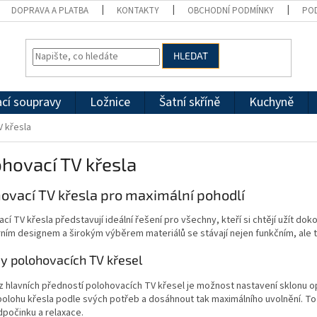
DOPRAVA A PLATBA
KONTAKTY
OBCHODNÍ PODMÍNKY
PO
HLEDAT
cí soupravy
Ložnice
Šatní skříně
Kuchyně
V křesla
hovací TV křesla
ovací TV křesla pro maximální pohodlí
cí TV křesla představují ideální řešení pro všechny, kteří si chtějí užít do
ním designem a širokým výběrem materiálů se stávají nejen funkčním, ale 
y polohovacích TV křesel
z hlavních předností polohovacích TV křesel je možnost nastavení sklonu 
polohu křesla podle svých potřeb a dosáhnout tak maximálního uvolnění. T
dpočinku a relaxace.