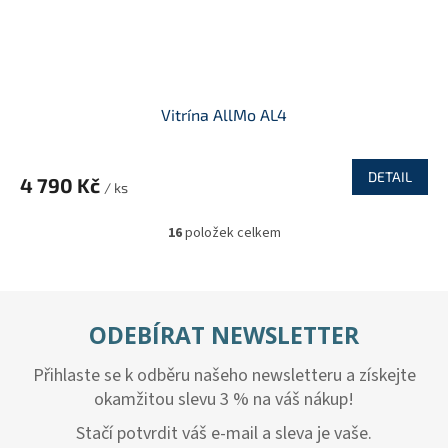
Vitrína AllMo AL4
DETAIL
4 790 Kč
/ ks
16
položek celkem
O
v
l
á
d
ODEBÍRAT NEWSLETTER
a
c
Přihlaste se k odběru našeho newsletteru a získejte
í
p
okamžitou slevu 3 % na váš nákup!
r
v
Stačí potvrdit váš e-mail a sleva je vaše.