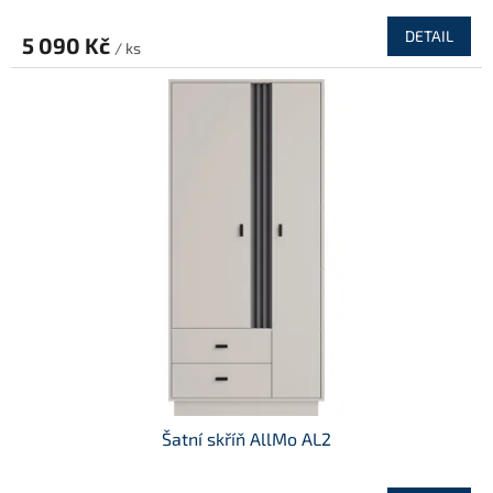
DETAIL
5 090 Kč
/ ks
Šatní skříň AllMo AL2