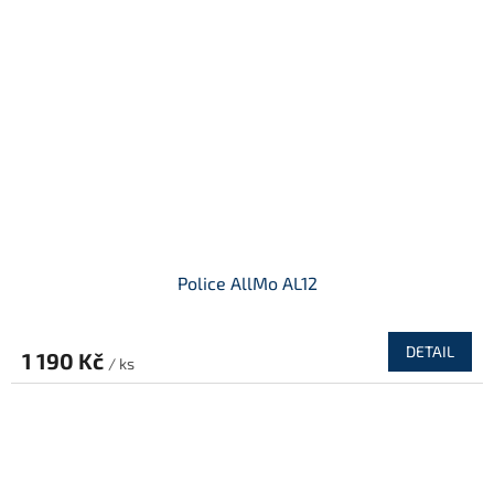
Police AllMo AL12
DETAIL
1 190 Kč
/ ks