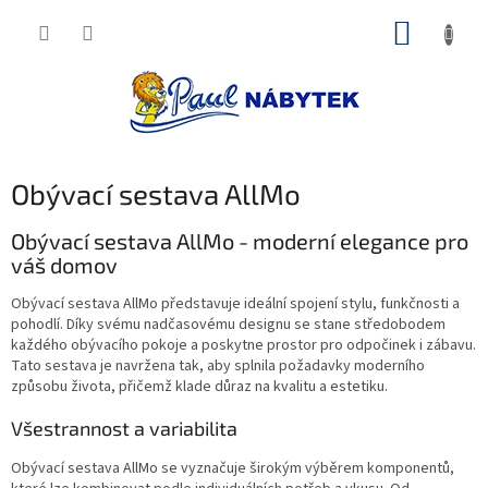
Přejít
NÁKUP
na
obsah
KOŠÍK
Obývací sestava AllMo
Obývací sestava AllMo - moderní elegance pro
váš domov
Obývací sestava AllMo představuje ideální spojení stylu, funkčnosti a
pohodlí. Díky svému nadčasovému designu se stane středobodem
každého obývacího pokoje a poskytne prostor pro odpočinek i zábavu.
Tato sestava je navržena tak, aby splnila požadavky moderního
způsobu života, přičemž klade důraz na kvalitu a estetiku.
Všestrannost a variabilita
Obývací sestava AllMo se vyznačuje širokým výběrem komponentů,