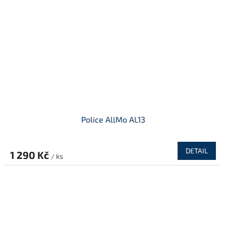
Police AllMo AL13
DETAIL
1 290 Kč
/ ks