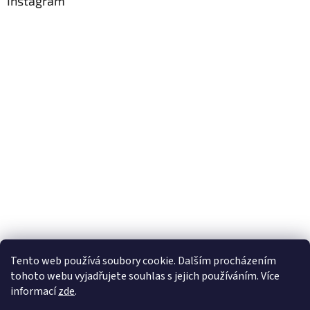
Instagram
Sledovat na Instagramu
Tento web používá soubory cookie. Dalším procházením
tohoto webu vyjadřujete souhlas s jejich používáním. Více
informací
zde
.
Vytvořil Shoptet