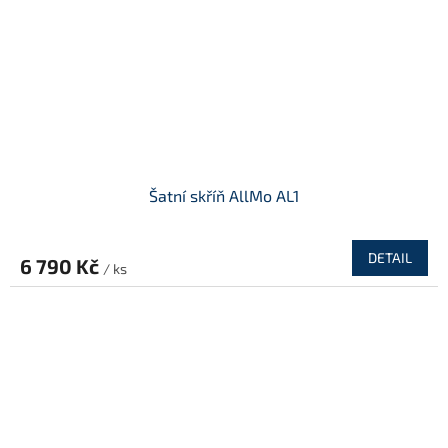
Šatní skříň AllMo AL1
DETAIL
6 790 Kč
/ ks