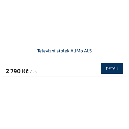
Televizní stolek AllMo AL5
DETAIL
2 790 Kč
/ ks