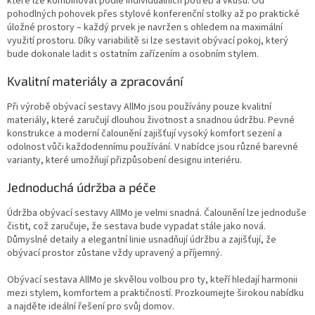
které lze kombinovat podle individuálních potřeb a vkusu. Od
pohodlných pohovek přes stylové konferenční stolky až po praktické
úložné prostory – každý prvek je navržen s ohledem na maximální
využití prostoru. Díky variabilitě si lze sestavit obývací pokoj, který
bude dokonale ladit s ostatním zařízením a osobním stylem.
Kvalitní materiály a zpracování
Při výrobě obývací sestavy AllMo jsou používány pouze kvalitní
materiály, které zaručují dlouhou životnost a snadnou údržbu. Pevné
konstrukce a moderní čalounění zajišťují vysoký komfort sezení a
odolnost vůči každodennímu používání. V nabídce jsou různé barevné
varianty, které umožňují přizpůsobení designu interiéru.
Jednoduchá údržba a péče
Údržba obývací sestavy AllMo je velmi snadná. Čalounění lze jednoduše
čistit, což zaručuje, že sestava bude vypadat stále jako nová.
Důmyslné detaily a elegantní linie usnadňují údržbu a zajišťují, že
obývací prostor zůstane vždy upravený a příjemný.
Obývací sestava AllMo je skvělou volbou pro ty, kteří hledají harmonii
mezi stylem, komfortem a praktičností. Prozkoumejte širokou nabídku
a najděte ideální řešení pro svůj domov.