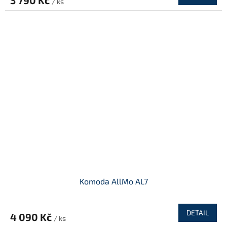
3 790 Kč
/ ks
Komoda AllMo AL7
DETAIL
4 090 Kč
/ ks