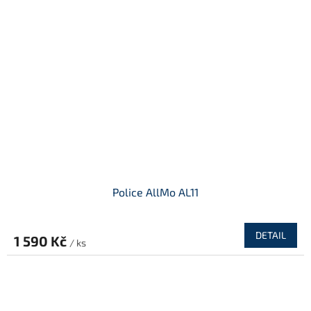
Police AllMo AL11
DETAIL
1 590 Kč
/ ks