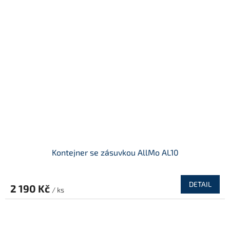
Kontejner se zásuvkou AllMo AL10
DETAIL
2 190 Kč
/ ks