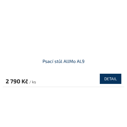
Psací stůl AllMo AL9
DETAIL
2 790 Kč
/ ks