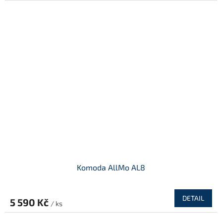
Komoda AllMo AL8
DETAIL
5 590 Kč
/ ks