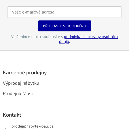
k
y
v
ý
p
PŘIHLÁSIT SE K ODBĚRU
i
s
Vložením e-mailu souhlasíte s
podmínkami ochrany osobních
u
údajů
.
Z
á
p
a
Kamenné prodejny
t
Výprodej nábytku
í
Prodejna Most
Kontakt
prodej
@
nabytek-paul.cz