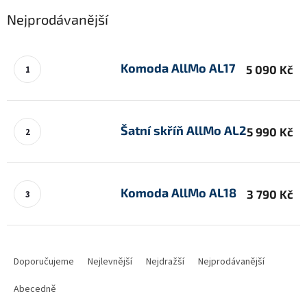
Nejprodávanější
Komoda AllMo AL17
5 090 Kč
Šatní skříň AllMo AL2
5 990 Kč
Komoda AllMo AL18
3 790 Kč
Ř
a
Doporučujeme
Nejlevnější
Nejdražší
Nejprodávanější
z
e
Abecedně
n