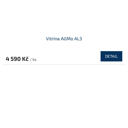
Vitrína AllMo AL3
DETAIL
4 590 Kč
/ ks