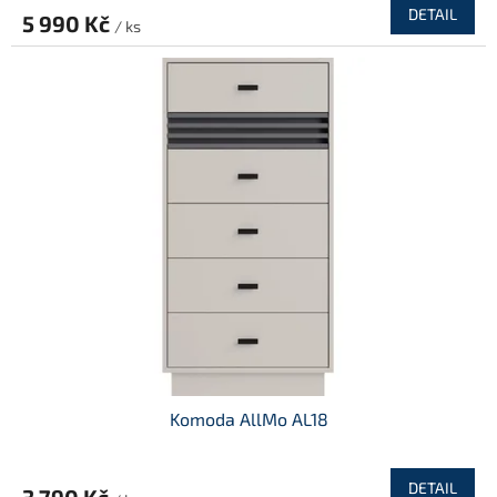
DETAIL
5 990 Kč
/ ks
Komoda AllMo AL18
DETAIL