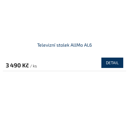
Televizní stolek AllMo AL6
DETAIL
3 490 Kč
/ ks