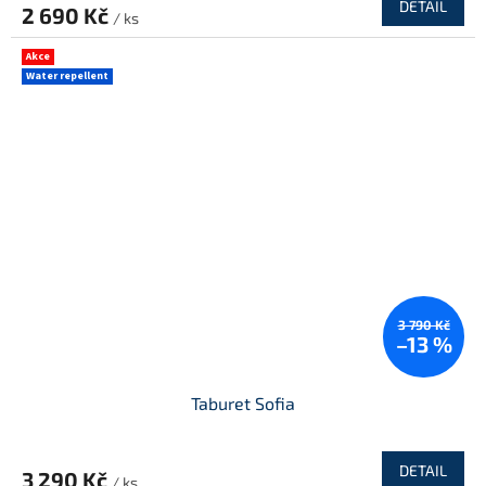
DETAIL
2 690 Kč
/ ks
Akce
Water repellent
3 790 Kč
–13 %
Taburet Sofia
DETAIL
3 290 Kč
/ ks