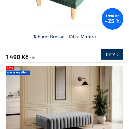
1 990 Kč
–25 %
Taburet Bresso - látka Mafera
DETAIL
1 490 Kč
/ ks
Akce
Water repellent