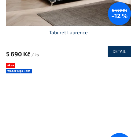
6 490 Kč
–12 %
Taburet Laurence
DETAIL
5 690 Kč
/ ks
Akce
Water repellent