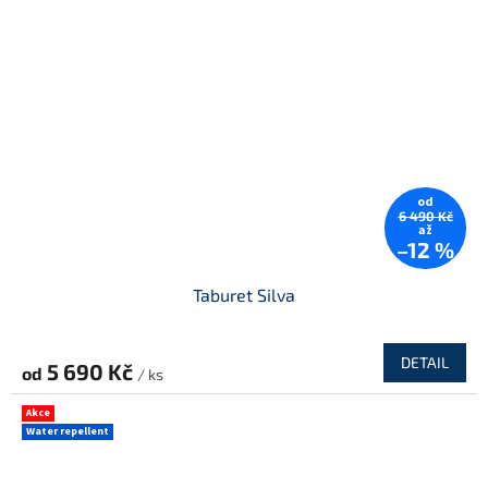
od
6 490 Kč
až
–12 %
Taburet Silva
DETAIL
5 690 Kč
od
/ ks
Akce
Water repellent