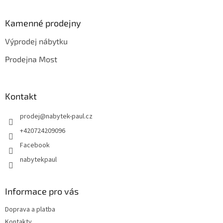
á
p
a
Kamenné prodejny
t
Výprodej nábytku
í
Prodejna Most
Kontakt
prodej
@
nabytek-paul.cz
+420724209096
Facebook
nabytekpaul
Informace pro vás
Doprava a platba
Kontakty