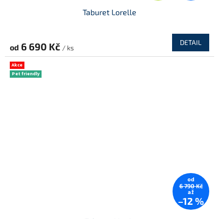
Taburet Lorelle
A
R
DETAIL
6 690 Kč
od
/ ks
M
Akce
Pet friendly
A
od
6 790 Kč
až
–12 %