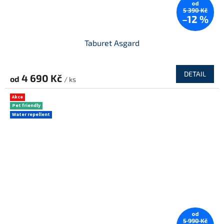
od
5 390 Kč
–12 %
Taburet Asgard
DETAIL
4 690 Kč
od
/ ks
Akce
Pet friendly
Water repellent
od
5 990 Kč