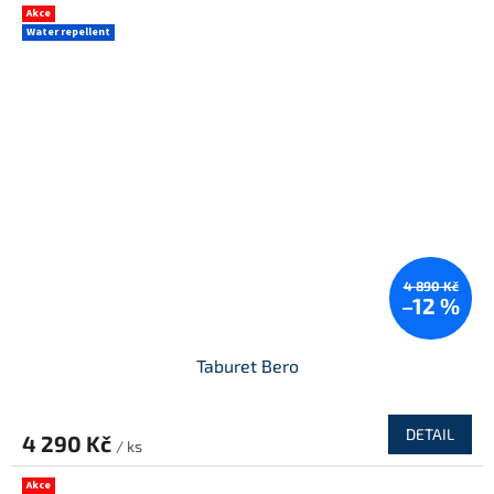
M
Akce
Water repellent
A
4 890 Kč
–12 %
Taburet Bero
DETAIL
4 290 Kč
/ ks
Akce