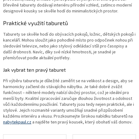
Dřevěné taburety dodávají interiéru přírodní vzhled, zatímco moderní
designové kousky se skvěle hodí do minimalistických prostor.
Praktické využití taburetů
Taburety se skvěle hodí do obývacích pokojů, ložnic, dětských pokojů i
kanceláří. Mohou sloužit jako pohodlné místo pro odpočinek nohou při
sledování televize, nebo jako stylový odkládací stůl pro časopisy a
další drobnosti. Navíc, díky své nízké hmotnosti, je snadné je
přemísťovat podle aktuální potřeby.
Jak vybrat ten pravý taburet
Při výběru taburetu je důležité zaměřit se na velikost a design, aby se
harmonicky začlenil do stávajícího nábytku. Je také dobré zvážit
funkčnost – některé modely nabízí úložný prostor, což je ideální pro
menší byty. Kvalitní zpracování zaručuje dlouhou životnost a odolnost
vůči každodennímu používání. Taburety jsou tedy nejen praktické, ale i
stylové. Jejich rozmanité varianty umožňují snadné přizpůsobení
každému interiéru a vkusu. Prozkoumejte širokou nabídku taburetů na
nabytekpaul.cz
a najděte ten pravý kousek, který obohatí váš domov.