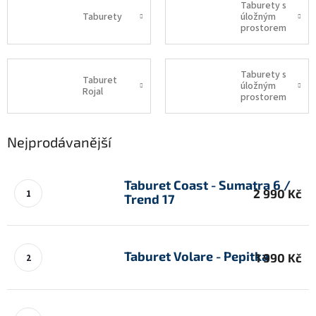
Taburety s
Taburety
úložným
prostorem
Taburety s
Taburet
úložným
Rojal
prostorem
Nejprodávanější
Taburet Coast - Sumatra 6 /
2 990 Kč
Trend 17
Taburet Volare - Pepitka
1 990 Kč