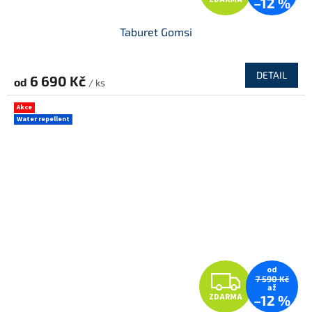
–12 %
D
Taburet Gomsi
A
R
DETAIL
6 690 Kč
od
/ ks
M
Akce
Water repellent
A
od
Z
7 590 Kč
až
ZDARMA
–12 %
D