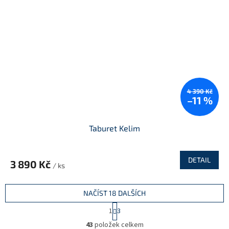
4 390 Kč
–11 %
Taburet Kelim
DETAIL
3 890 Kč
/ ks
NAČÍST 18 DALŠÍCH
S
1
3
t
O
r
43
položek celkem