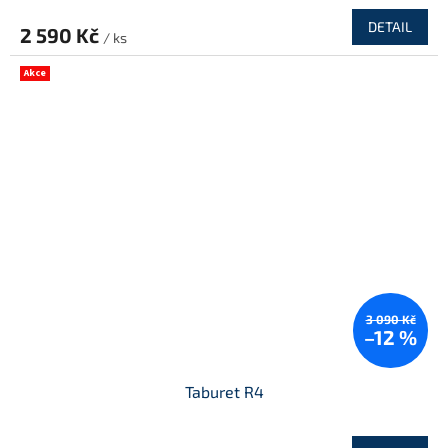
DETAIL
2 590 Kč
/ ks
Akce
3 090 Kč
–12 %
Taburet R4