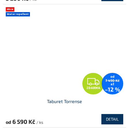
Akce
Water repellent
od
Z
7 490 Kč
až
ZDARMA
–12 %
D
Taburet Torrense
A
R
DETAIL
6 590 Kč
od
/ ks