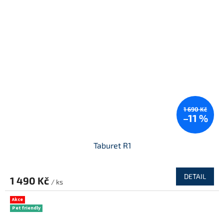
1 690 Kč
–11 %
Taburet R1
DETAIL
1 490 Kč
/ ks
Akce
Pet friendly