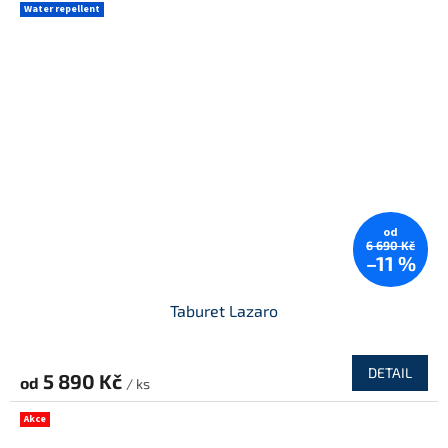
Water repellent
od
6 690 Kč
–11 %
Taburet Lazaro
DETAIL
5 890 Kč
od
/ ks
Akce