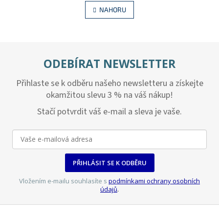
v
á
l
NAHORU
n
á
k
d
o
v
a
á
c
n
í
ODEBÍRAT NEWSLETTER
í
p
r
Přihlaste se k odběru našeho newsletteru a získejte
v
k
okamžitou slevu 3 % na váš nákup!
y
Stačí potvrdit váš e-mail a sleva je vaše.
v
ý
p
i
s
u
PŘIHLÁSIT SE K ODBĚRU
Vložením e-mailu souhlasíte s
podmínkami ochrany osobních
údajů
.
Z