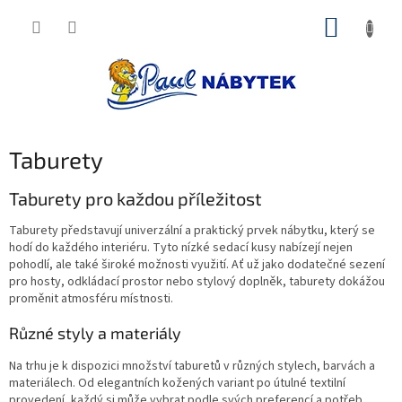
Přejít
NÁKUP
na
obsah
KOŠÍK
Taburety
Taburety pro každou příležitost
Taburety představují univerzální a praktický prvek nábytku, který se
hodí do každého interiéru. Tyto nízké sedací kusy nabízejí nejen
pohodlí, ale také široké možnosti využití. Ať už jako dodatečné sezení
pro hosty, odkládací prostor nebo stylový doplněk, taburety dokážou
proměnit atmosféru místnosti.
Různé styly a materiály
Na trhu je k dispozici množství taburetů v různých stylech, barvách a
materiálech. Od elegantních kožených variant po útulné textilní
provedení, každý si může vybrat podle svých preferencí a potřeb.