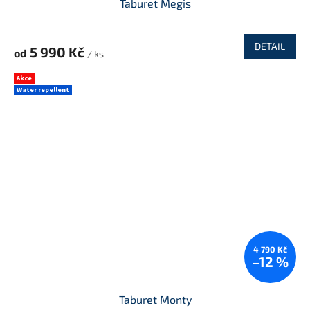
Taburet Megis
DETAIL
5 990 Kč
od
/ ks
Akce
Water repellent
4 790 Kč
–12 %
Taburet Monty