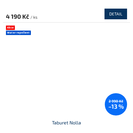
DETAIL
4 190 Kč
/ ks
Akce
Water repellent
2 990 Kč
–13 %
Taburet Nolla