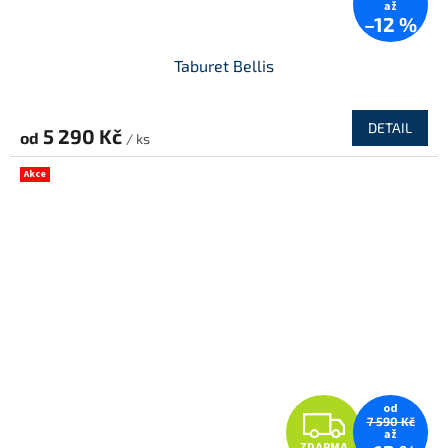
až
–12 %
Taburet Bellis
DETAIL
5 290 Kč
od
/ ks
Akce
od
Z
7 590 Kč
až
ZDARMA