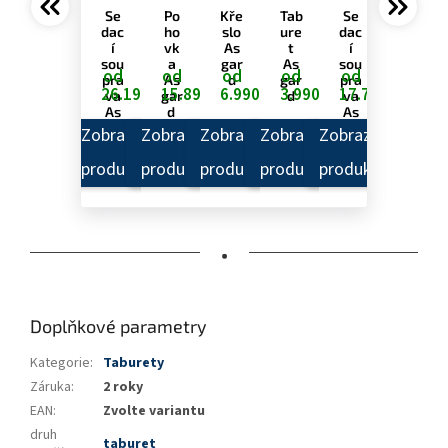
Se
Po
Kře
Tab
Se
dac
ho
slo
ure
dac
í
vk
As
t
í
sou
a
gar
As
sou
od
od
od
od
od
pra
As
d
gar
pra
26.190,-
15.890,-
6.990,-
3.990,-
17.790,-
va
gar
d
va
As
d
As
gar
gar
Zobrazit
Zobrazit
Zobrazit
Zobrazit
Zobrazit
d U
d L
produkt
produkt
produkt
produkt
produkt
•
Doplňkové parametry
Kategorie
:
Taburety
Záruka
:
2 roky
EAN
:
Zvolte variantu
druh
taburet