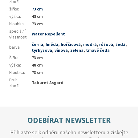
zboží
:
šířka
:
73 cm
výška
:
48 cm
hloubka
:
73 cm
speciální
Water Repellent
vlastnosti
:
černá
,
hnědá
,
hořčicová
,
modrá
,
růžová
,
šedá
,
barva
:
tyrkysová
,
vínová
,
zelená
,
tmavě šedá
Šířka
:
73 cm
Výška
:
48 cm
Hloubka
:
73 cm
Druh
Taburet Asgard
zboží
:
ODEBÍRAT NEWSLETTER
Přihlaste se k odběru našeho newsletteru a získejte