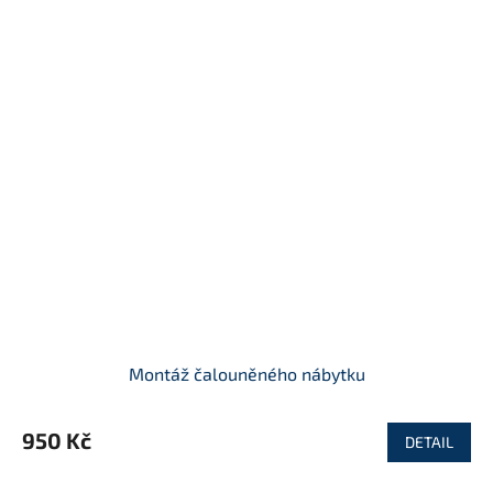
Montáž čalouněného nábytku
950 Kč
DETAIL