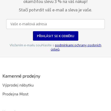
okamžitou slevu 3 % na váš nákup!
Stačí potvrdit váš e-mail a sleva je vaše.
PŘIHLÁSIT SE K ODBĚRU
Vložením e-mailu souhlasíte s
podmínkami ochrany osobních
údajů
.
Z
á
p
a
Kamenné prodejny
t
Výprodej nábytku
í
Prodejna Most