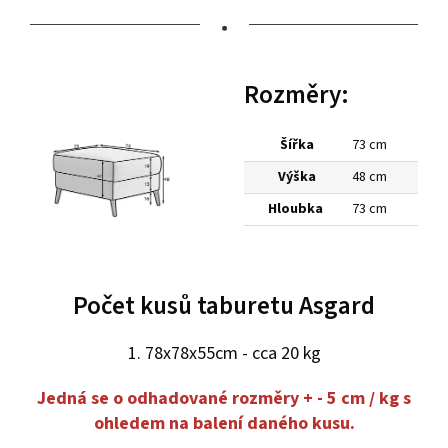
•
Rozměry:
Šířka
73 cm
Výška
48 cm
Hloubka
73 cm
Počet kusů taburetu Asgard
1. 78x78x55cm - cca 20 kg
Jedná se o odhadované rozměry + - 5 cm / kg s
ohledem na balení daného kusu.