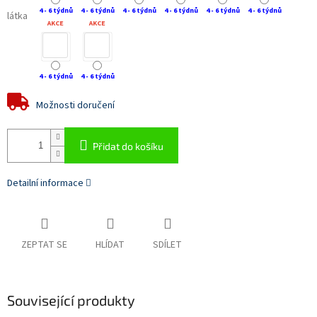
4 - 6 týdnů
4 - 6 týdnů
4 - 6 týdnů
4 - 6 týdnů
4 - 6 týdnů
4 - 6 týdnů
látka
AKCE
AKCE
4 - 6 týdnů
4 - 6 týdnů
Možnosti doručení
Přidat do košíku
Detailní informace
ZEPTAT SE
HLÍDAT
SDÍLET
Související produkty