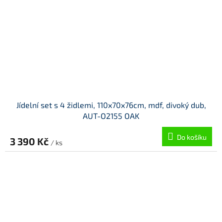
Jídelní set s 4 židlemi, 110x70x76cm, mdf, divoký dub,
AUT-O2155 OAK
Do košíku
3 390 Kč
/ ks