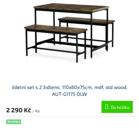
Jídelní set s 2 židlemi, 110x60x75cm, mdf, old wood,
AUT-G1175 OLW
Do košíku
2 290 Kč
/ ks
Novinka