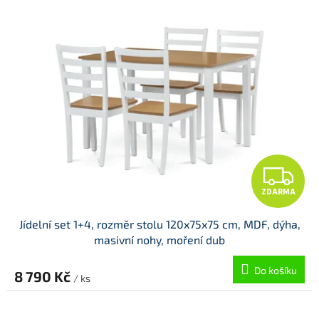
d
ý
u
p
k
i
t
s
ů
p
r
o
d
u
k
t
Z
ů
ZDARMA
D
Jídelní set 1+4, rozměr stolu 120x75x75 cm, MDF, dýha,
A
masivní nohy, moření dub
R
Do košíku
8 790 Kč
/ ks
M