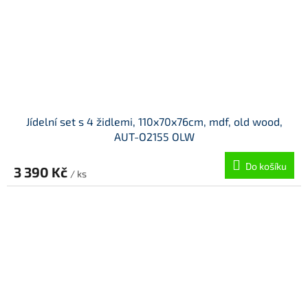
Jídelní set s 4 židlemi, 110x70x76cm, mdf, old wood,
AUT-O2155 OLW
Do košíku
3 390 Kč
/ ks