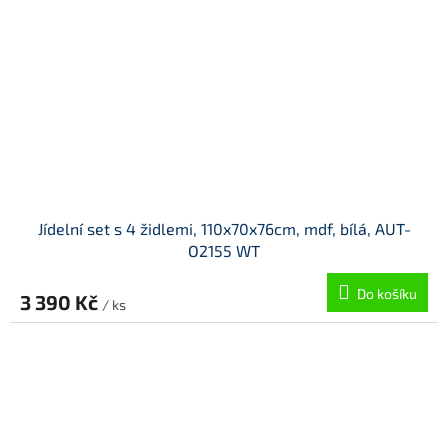
Jídelní set s 4 židlemi, 110x70x76cm, mdf, bílá, AUT-
O2155 WT
Do košíku
3 390 Kč
/ ks