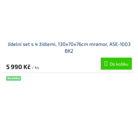
Jídelní set s 4 židlemi, 130x70x76cm mramor, ASE-1003
BK2
Do košíku
5 990 Kč
/ ks
Novinka