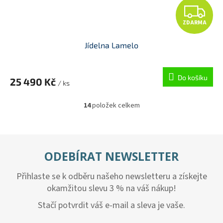
Z
ZDARMA
D
Jídelna Lamelo
A
R
Do košíku
25 490 Kč
/ ks
M
14
položek celkem
O
A
v
l
á
d
ODEBÍRAT NEWSLETTER
a
c
Přihlaste se k odběru našeho newsletteru a získejte
í
p
okamžitou slevu 3 % na váš nákup!
r
v
Stačí potvrdit váš e-mail a sleva je vaše.
k
y