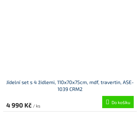
Jídelní set s 4 židlemi, 110x70x75cm, mdf, travertin, ASE-
1039 CRM2
Do košíku
4 990 Kč
/ ks