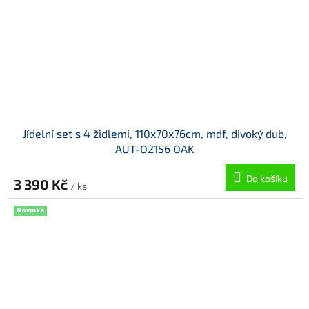
Jídelní set s 4 židlemi, 110x70x76cm, mdf, divoký dub,
AUT-O2156 OAK
Do košíku
3 390 Kč
/ ks
Novinka