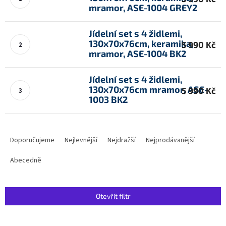
mramor, ASE-1004 GREY2
Jídelní set s 4 židlemi,
130x70x76cm, keramika,
5 990 Kč
mramor, ASE-1004 BK2
Jídelní set s 4 židlemi,
130x70x76cm mramor, ASE-
5 990 Kč
1003 BK2
Ř
a
Doporučujeme
Nejlevnější
Nejdražší
Nejprodávanější
z
e
Abecedně
n
í
p
Otevřít filtr
r
o
V