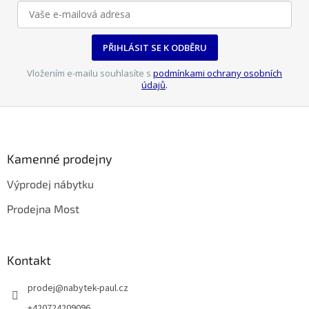
v
ý
p
PŘIHLÁSIT SE K ODBĚRU
i
s
Vložením e-mailu souhlasíte s
podmínkami ochrany osobních
u
údajů
.
Z
á
p
a
Kamenné prodejny
t
Výprodej nábytku
í
Prodejna Most
Kontakt
prodej
@
nabytek-paul.cz
+420724209096