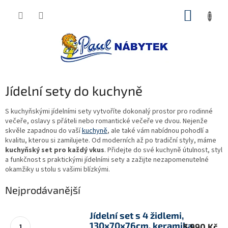
Přejít
NÁKUP
na
obsah
KOŠÍK
Jídelní sety do kuchyně
S kuchyňskými jídelními sety vytvoříte dokonalý prostor pro rodinné
večeře, oslavy s přáteli nebo romantické večeře ve dvou. Nejenže
skvěle zapadnou do vaší
kuchyně
, ale také vám nabídnou pohodlí a
kvalitu, kterou si zamilujete. Od moderních až po tradiční styly, máme
kuchyňský set pro každý vkus
. Přidejte do své kuchyně útulnost, styl
a funkčnost s praktickými jídelními sety a zažijte nezapomenutelné
okamžiky u stolu s vašimi blízkými.
Nejprodávanější
Jídelní set s 4 židlemi,
130x70x76cm, keramika,
5 990 Kč