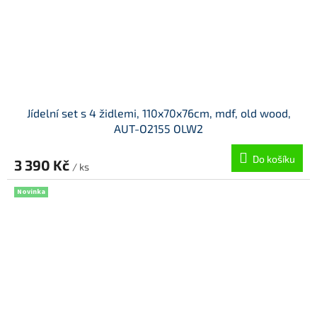
Jídelní set s 4 židlemi, 110x70x76cm, mdf, old wood,
AUT-O2155 OLW2
Do košíku
3 390 Kč
/ ks
Novinka