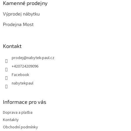
a
Kamenné prodejny
t
Výprodej nábytku
í
Prodejna Most
Kontakt
prodej
@
nabytek-paul.cz
+420724209096
Facebook
nabytekpaul
Informace pro vás
Doprava a platba
Kontakty
Obchodní podmínky