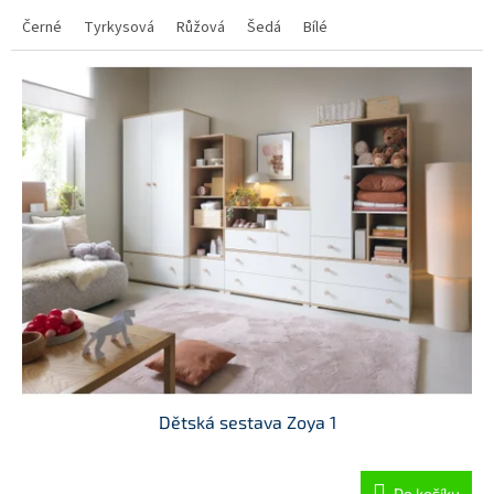
M
Černé
Tyrkysová
Růžová
Šedá
Bílé
A
Dětská sestava Zoya 1
Do košíku