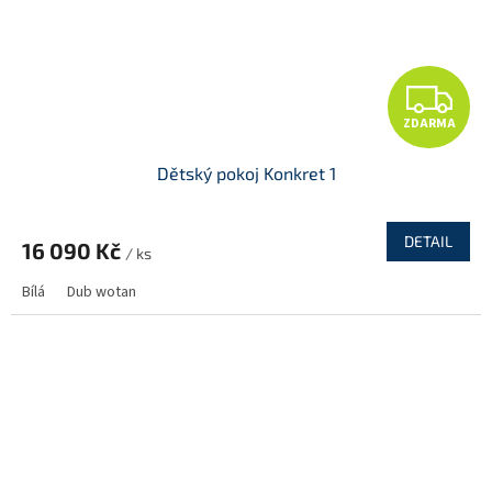
Z
ZDARMA
D
Dětský pokoj Konkret 1
A
R
DETAIL
16 090 Kč
/ ks
M
Bílá
Dub wotan
A