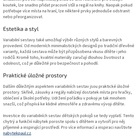
koutek, lze snadno přidat pracovní stůl a regál na knihy. Naopak pokud
potřebuje více místa na hraní, lze některé prvky jednoduše odstranit
nebo přeorganizovat.
Estetika a styl
Variabilní sestavy také umožňují výběr různých stylů a barevných
provedení. Od moderních minimalistických designů po tradiční dřevěné
varianty, každá sestava může být přizpůsobena vkusu dítěte i jeho
rodičů. Kromě toho, kvalitní materiály zaručují dlouhou životnost a
odolnost, což je důležité pro bezpečnost a pohodlí.
Praktické úložné prostory
Dalším důležitým aspektem variabilních sestav jsou praktické úložné
prostory. Skříně, zásuvky a regály nabízejí dostatek místa pro hračky,
oblečení a školní potřeby. Udržení pořádku v pokoji je tak mnohem
snazší, což přispívá ke klidné atmosféře a zdravému vývoji dítěte.
Investice do variabilních sestav dětských pokojů se tedy vyplatí. Tento
chytrý a funkční nábytek poroste spolu s dítětem a vytvoří pro něj
příjemné a inspirující prostředí. Pro více informací a inspiraci navštivte
nabytekpaul.cz
.