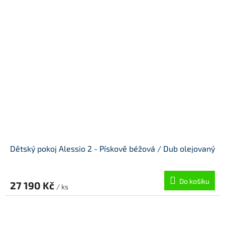
Dětský pokoj Alessio 2 - Pískově béžová / Dub olejovaný
Do košíku
27 190 Kč
/ ks