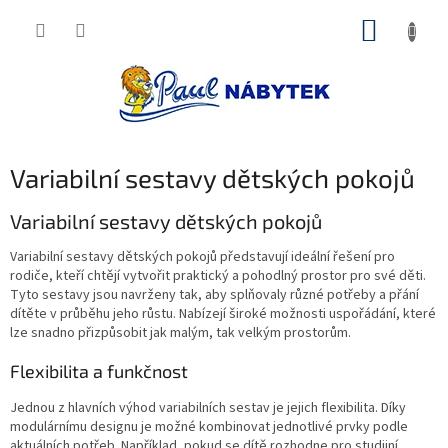
Přejít
NÁKUP
na
obsah
KOŠÍK
Variabilní sestavy dětských pokojů
Variabilní sestavy dětských pokojů
Variabilní sestavy dětských pokojů představují ideální řešení pro
rodiče, kteří chtějí vytvořit praktický a pohodlný prostor pro své děti.
Tyto sestavy jsou navrženy tak, aby splňovaly různé potřeby a přání
dítěte v průběhu jeho růstu. Nabízejí široké možnosti uspořádání, které
lze snadno přizpůsobit jak malým, tak velkým prostorům.
Flexibilita a funkčnost
Jednou z hlavních výhod variabilních sestav je jejich flexibilita. Díky
modulárnímu designu je možné kombinovat jednotlivé prvky podle
aktuálních potřeb. Například, pokud se dítě rozhodne pro studijní