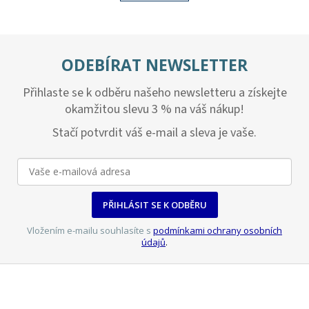
á
k
d
o
v
a
á
c
n
í
ODEBÍRAT NEWSLETTER
í
p
r
Přihlaste se k odběru našeho newsletteru a získejte
v
k
okamžitou slevu 3 % na váš nákup!
y
Stačí potvrdit váš e-mail a sleva je vaše.
v
ý
p
i
s
u
PŘIHLÁSIT SE K ODBĚRU
Vložením e-mailu souhlasíte s
podmínkami ochrany osobních
údajů
.
Z
á
p