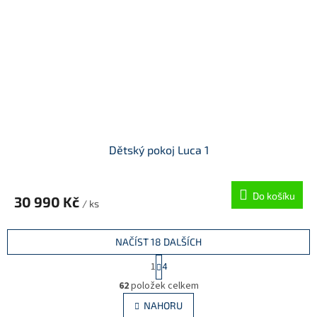
Dětský pokoj Luca 1
Do košíku
30 990 Kč
/ ks
NAČÍST 18 DALŠÍCH
S
1
4
t
O
r
62
položek celkem
v
á
l
NAHORU
n