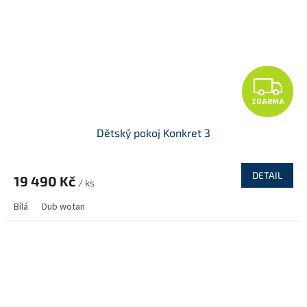
Z
ZDARMA
D
Dětský pokoj Konkret 3
A
R
DETAIL
19 490 Kč
/ ks
M
Bílá
Dub wotan
A