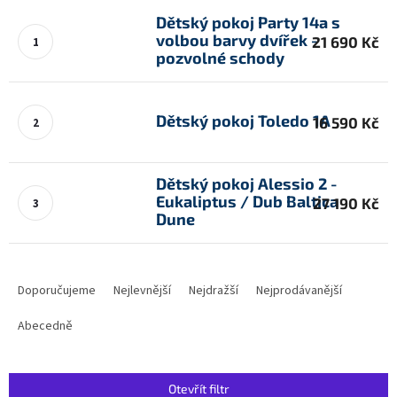
Dětský pokoj Party 14a s
volbou barvy dvířek -
21 690 Kč
pozvolné schody
Dětský pokoj Toledo 1A
16 590 Kč
Dětský pokoj Alessio 2 -
Eukaliptus / Dub Baltica
27 190 Kč
Dune
Ř
a
Doporučujeme
Nejlevnější
Nejdražší
Nejprodávanější
z
e
Abecedně
n
í
p
Otevřít filtr