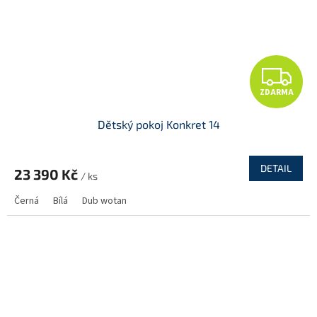
Z
ZDARMA
D
Dětský pokoj Konkret 14
A
R
DETAIL
23 390 Kč
/ ks
M
Černá
Bílá
Dub wotan
A