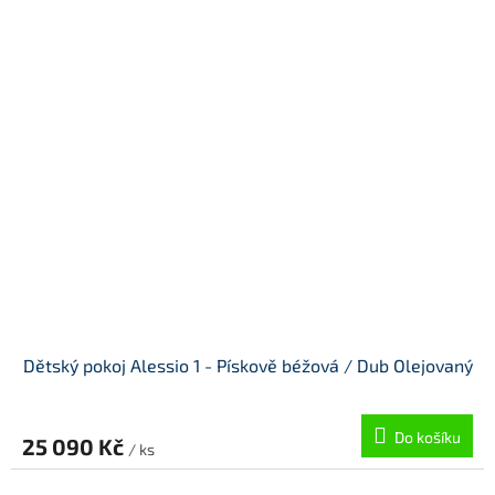
Dětský pokoj Alessio 1 - Pískově béžová / Dub Olejovaný
Do košíku
25 090 Kč
/ ks