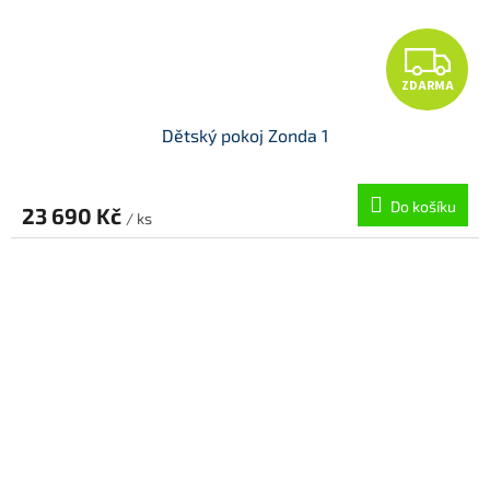
Z
ZDARMA
D
Dětský pokoj Zonda 1
A
R
Do košíku
23 690 Kč
/ ks
M
A