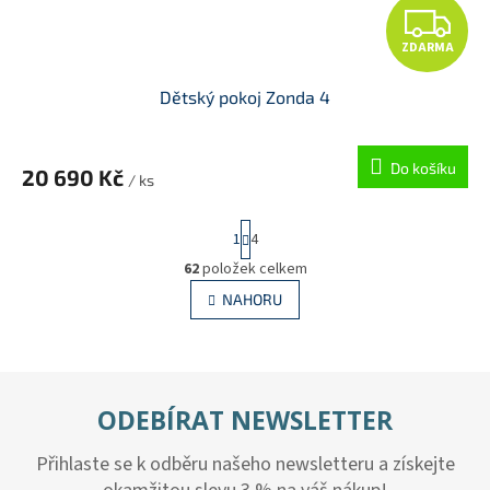
Z
ZDARMA
D
Dětský pokoj Zonda 4
A
R
Do košíku
20 690 Kč
/ ks
M
S
1
4
A
t
r
62
položek celkem
O
á
v
NAHORU
n
l
k
á
o
v
d
á
a
n
c
ODEBÍRAT NEWSLETTER
í
í
p
Přihlaste se k odběru našeho newsletteru a získejte
r
v