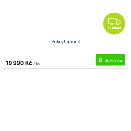
Z
ZDARMA
D
Pokoj Carini 3
A
R
Do košíku
19 990 Kč
/ ks
M
A