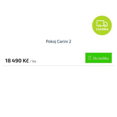
Z
ZDARMA
D
Pokoj Carini 2
A
R
Do košíku
18 490 Kč
/ ks
M
A