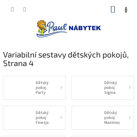
Přejít
NÁKUP
na
obsah
KOŠÍK
Variabilní sestavy dětských pokojů
,
Strana 4
Dětský
Dětský
pokoj
pokoj
Party
Sigma
Dětský
Dětský
pokoj
pokoj
Finezja
Maximus