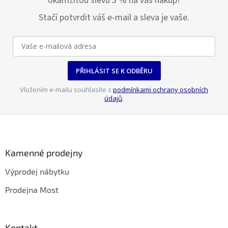
okamžitou slevu 3 % na váš nákup!
k
Stačí potvrdit váš e-mail a sleva je vaše.
y
v
ý
p
i
s
PŘIHLÁSIT SE K ODBĚRU
u
Vložením e-mailu souhlasíte s
podmínkami ochrany osobních
údajů
.
Z
á
p
a
Kamenné prodejny
t
Výprodej nábytku
í
Prodejna Most
Kontakt