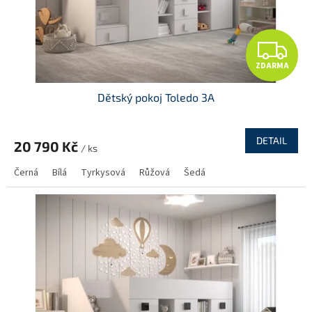
u
k
t
Z
ů
ZDARMA
D
Dětský pokoj Toledo 3A
A
R
DETAIL
20 790 Kč
/ ks
M
Černá
Bílá
Tyrkysová
Růžová
Šedá
A