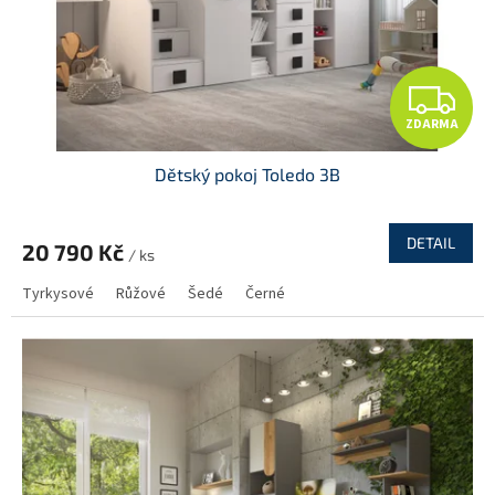
Z
ZDARMA
D
Dětský pokoj Toledo 3B
A
R
DETAIL
20 790 Kč
/ ks
M
Tyrkysové
Růžové
Šedé
Černé
A