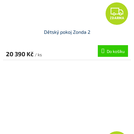
Z
ZDARMA
D
Dětský pokoj Zonda 2
A
R
Do košíku
20 390 Kč
/ ks
M
A