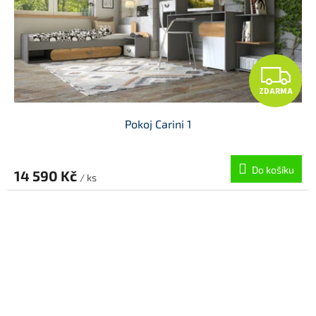
Z
ZDARMA
D
Pokoj Carini 1
A
R
Do košíku
14 590 Kč
/ ks
M
A