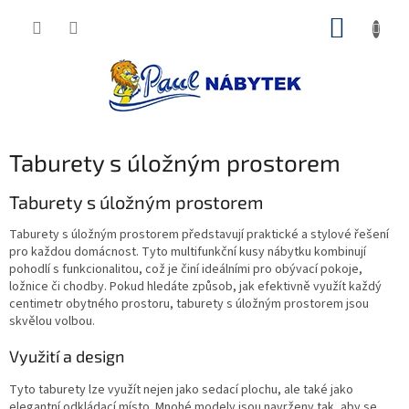
Přejít
NÁKUP
na
obsah
KOŠÍK
Taburety s úložným prostorem
Taburety s úložným prostorem
Taburety s úložným prostorem představují praktické a stylové řešení
pro každou domácnost. Tyto multifunkční kusy nábytku kombinují
pohodlí s funkcionalitou, což je činí ideálními pro obývací pokoje,
ložnice či chodby. Pokud hledáte způsob, jak efektivně využít každý
centimetr obytného prostoru, taburety s úložným prostorem jsou
skvělou volbou.
Využití a design
Tyto taburety lze využít nejen jako sedací plochu, ale také jako
elegantní odkládací místo. Mnohé modely jsou navrženy tak, aby se