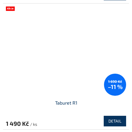
Akce
1 690 Kč
–11 %
Taburet R1
DETAIL
1 490 Kč
/ ks