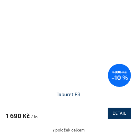
1 890 Kč
–10 %
Taburet R3
DETAIL
1 690 Kč
/ ks
7
položek celkem
O