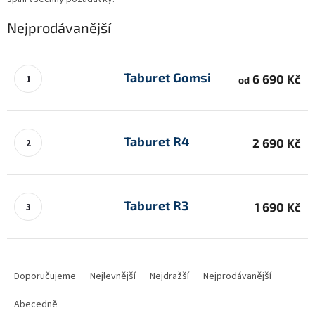
Nejprodávanější
Taburet Gomsi
6 690 Kč
od
Taburet R4
2 690 Kč
Taburet R3
1 690 Kč
Ř
a
Doporučujeme
Nejlevnější
Nejdražší
Nejprodávanější
z
e
Abecedně