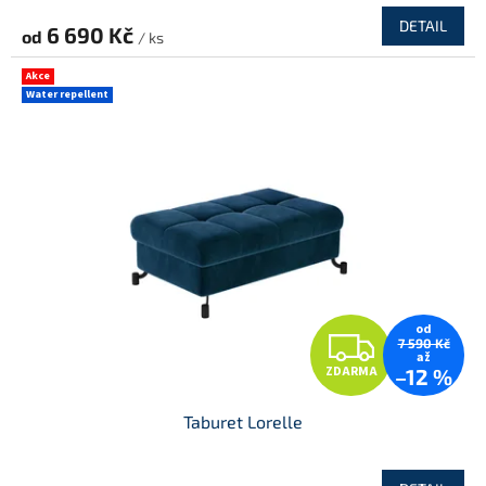
R
DETAIL
6 690 Kč
od
/ ks
M
Akce
Water repellent
A
od
Z
7 590 Kč
až
ZDARMA
–12 %
D
Taburet Lorelle
A
R