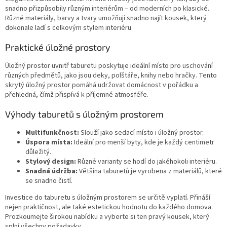
snadno přizpůsobily různým interiérům – od moderních po klasické.
Různé materiály, barvy a tvary umožňují snadno najít kousek, který
dokonale ladí s celkovým stylem interiéru.
Praktické úložné prostory
Úložný prostor uvnitř taburetu poskytuje ideální místo pro uschování
různých předmětů, jako jsou deky, polštáře, knihy nebo hračky. Tento
skrytý úložný prostor pomáhá udržovat domácnost v pořádku a
přehledná, čímž přispívá k příjemné atmosféře.
Výhody taburetů s úložným prostorem
Multifunkčnost:
Slouží jako sedací místo i úložný prostor.
Úspora místa:
Ideální pro menší byty, kde je každý centimetr
důležitý.
Stylový design:
Různé varianty se hodí do jakéhokoli interiéru.
Snadná údržba:
Většina taburetů je vyrobena z materiálů, které
se snadno čistí.
Investice do taburetu s úložným prostorem se určitě vyplatí. Přináší
nejen praktičnost, ale také estetickou hodnotu do každého domova.
Prozkoumejte širokou nabídku a vyberte si ten pravý kousek, který
splní všechny požadavky.