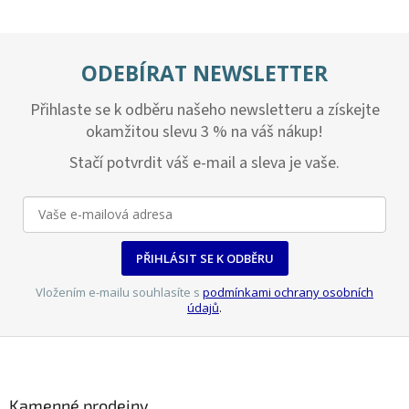
v
l
á
d
ODEBÍRAT NEWSLETTER
a
c
Přihlaste se k odběru našeho newsletteru a získejte
í
p
okamžitou slevu 3 % na váš nákup!
r
v
Stačí potvrdit váš e-mail a sleva je vaše.
k
y
v
ý
p
PŘIHLÁSIT SE K ODBĚRU
i
s
Vložením e-mailu souhlasíte s
podmínkami ochrany osobních
u
údajů
.
Z
á
p
a
Kamenné prodejny