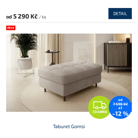
DETAIL
5 290 Kč
od
/ ks
Akce
od
Z
7 590 Kč
až
ZDARMA
–12 %
D
Taburet Gomsi
A