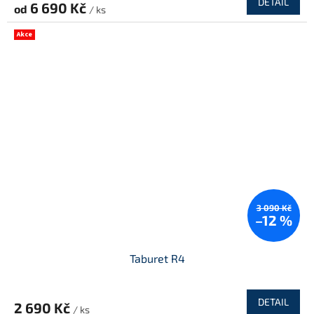
DETAIL
6 690 Kč
od
/ ks
M
Akce
A
3 090 Kč
–12 %
Taburet R4
DETAIL
2 690 Kč
/ ks