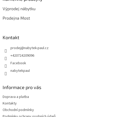
t
Výprodej nábytku
í
Prodejna Most
Kontakt
prodej
@
nabytek-paul.cz
+420724209096
Facebook
nabytekpaul
Informace pro vás
Doprava a platba
Kontakty
Obchodní podmínky
Podmínky ochrany osobních údajů