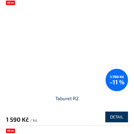
Akce
1 790 Kč
–11 %
Taburet R2
DETAIL
1 590 Kč
/ ks
Akce