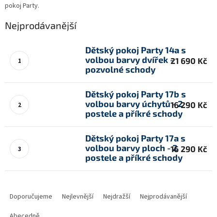
pokoj Party.
Nejprodávanější
Dětský pokoj Party 14a s
volbou barvy dvířek -
21 690 Kč
pozvolné schody
Dětský pokoj Party 17b s
volbou barvy úchytů - 2
16 290 Kč
postele a příkré schody
Dětský pokoj Party 17a s
volbou barvy ploch - 2
16 290 Kč
postele a příkré schody
Ř
a
Doporučujeme
Nejlevnější
Nejdražší
Nejprodávanější
z
Abecedně