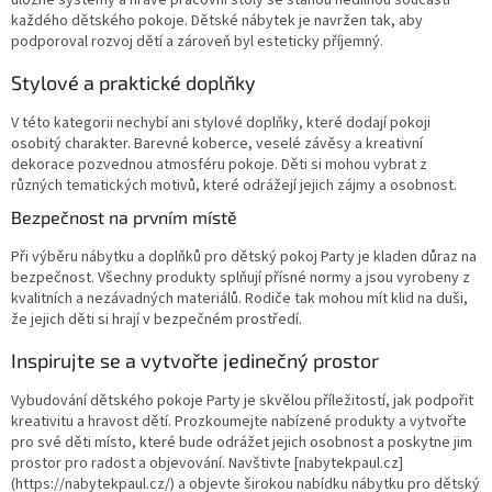
úložné systémy a hravé pracovní stoly se stanou nedílnou součástí
každého dětského pokoje. Dětské nábytek je navržen tak, aby
podporoval rozvoj dětí a zároveň byl esteticky příjemný.
Stylové a praktické doplňky
V této kategorii nechybí ani stylové doplňky, které dodají pokoji
osobitý charakter. Barevné koberce, veselé závěsy a kreativní
dekorace pozvednou atmosféru pokoje. Děti si mohou vybrat z
různých tematických motivů, které odrážejí jejich zájmy a osobnost.
Bezpečnost na prvním místě
Při výběru nábytku a doplňků pro dětský pokoj Party je kladen důraz na
bezpečnost. Všechny produkty splňují přísné normy a jsou vyrobeny z
kvalitních a nezávadných materiálů. Rodiče tak mohou mít klid na duši,
že jejich děti si hrají v bezpečném prostředí.
Inspirujte se a vytvořte jedinečný prostor
Vybudování dětského pokoje Party je skvělou příležitostí, jak podpořit
kreativitu a hravost dětí. Prozkoumejte nabízené produkty a vytvořte
pro své děti místo, které bude odrážet jejich osobnost a poskytne jim
prostor pro radost a objevování. Navštivte [nabytekpaul.cz]
(https://nabytekpaul.cz/) a objevte širokou nabídku nábytku pro dětský