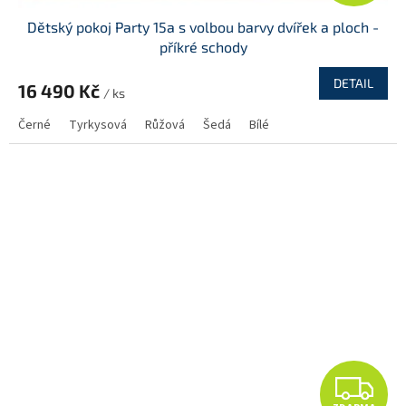
D
Dětský pokoj Party 15a s volbou barvy dvířek a ploch -
A
příkré schody
R
DETAIL
16 490 Kč
/ ks
M
Černé
Tyrkysová
Růžová
Šedá
Bílé
A
Z