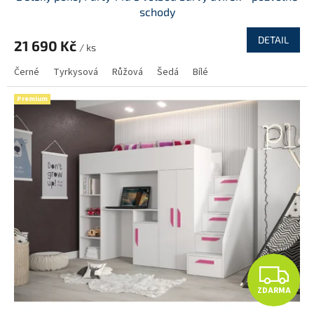
A
schody
R
DETAIL
21 690 Kč
/ ks
M
Černé
Tyrkysová
Růžová
Šedá
Bílé
A
Premium
Z
ZDARMA
D