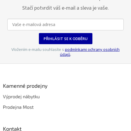
r
v
Stačí potvrdit váš e-mail a sleva je vaše.
k
y
v
ý
p
PŘIHLÁSIT SE K ODBĚRU
i
s
Vložením e-mailu souhlasíte s
podmínkami ochrany osobních
u
údajů
.
Z
á
p
a
Kamenné prodejny
t
Výprodej nábytku
í
Prodejna Most
Kontakt