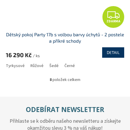
Z
ZDARMA
D
Dětský pokoj Party 17b s volbou barvy úchytů - 2 postele
A
a příkré schody
R
DETAIL
16 290 Kč
/ ks
M
Tyrkysové
Růžové
Šedé
Černé
A
8
položek celkem
O
v
l
á
d
ODEBÍRAT NEWSLETTER
a
c
Přihlaste se k odběru našeho newsletteru a získejte
í
p
okamžitou slevu 3 % na váš nákup!