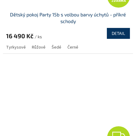
ZDARMA
D
Dětský pokoj Party 15b s volbou barvy úchytů - příkré
A
schody
R
DETAIL
16 490 Kč
/ ks
M
Tyrkysové
Růžové
Šedé
Černé
A
Z