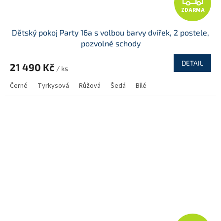
ZDARMA
D
Dětský pokoj Party 16a s volbou barvy dvířek, 2 postele,
A
pozvolné schody
R
DETAIL
21 490 Kč
/ ks
M
Černé
Tyrkysová
Růžová
Šedá
Bílé
A