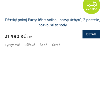
Z
ZDARMA
D
Dětský pokoj Party 16b s volbou barvy úchytů, 2 postele,
A
pozvolné schody
R
DETAIL
21 490 Kč
/ ks
M
Tyrkysové
Růžové
Šedé
Černé
A