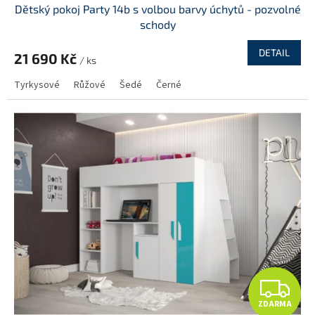
Dětský pokoj Party 14b s volbou barvy úchytů - pozvolné
A
schody
R
DETAIL
21 690 Kč
/ ks
M
Tyrkysové
Růžové
Šedé
Černé
A
Z
ZDARMA