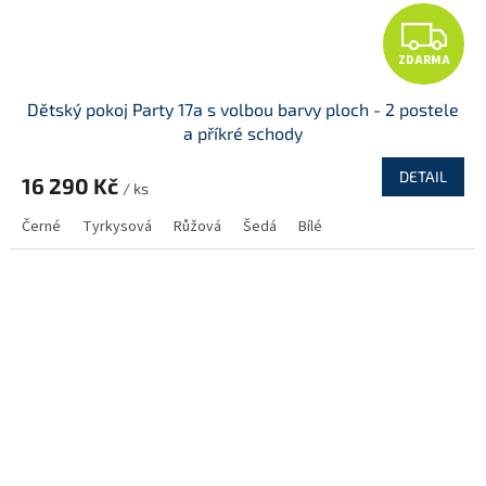
Z
ZDARMA
D
Dětský pokoj Party 17a s volbou barvy ploch - 2 postele
A
a příkré schody
R
DETAIL
16 290 Kč
/ ks
M
Černé
Tyrkysová
Růžová
Šedá
Bílé
A