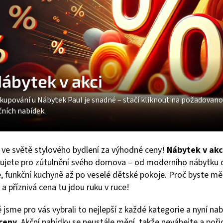
ábytek v akci
kupování u Nábytek Paul je snadné – stačí kliknout na požadovanou 
čních nabídek.
e ve světě stylového bydlení za výhodné ceny!
Nábytek v akc
ujete pro zútulnění svého domova – od moderního nábytku d
e, funkční kuchyně až po veselé dětské pokoje. Proč byste měl
 a příznivá cena tu jdou ruku v ruce!
ě jsme pro vás vybrali to nejlepší z každé kategorie a nyní n
 ceny
. Akční nabídky se neustále mění, takže neváhejte a pořiď