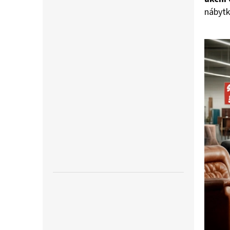
nábytk