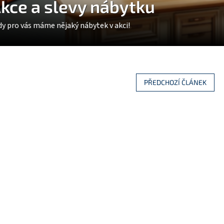
kce a slevy nábytku
dy pro vás máme nějaký nábytek v akci!
PŘEDCHOZÍ ČLÁNEK