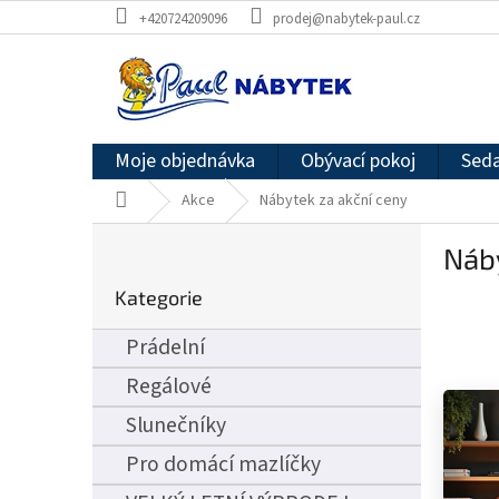
Přejít
+420724209096
prodej@nabytek-paul.cz
na
obsah
Moje objednávka
Obývací pokoj
Seda
Domů
Akce
Nábytek za akční ceny
P
Náby
o
Přeskočit
s
Kategorie
kategorie
t
r
Prádelní
a
n
Regálové
n
Slunečníky
í
p
Pro domácí mazlíčky
a