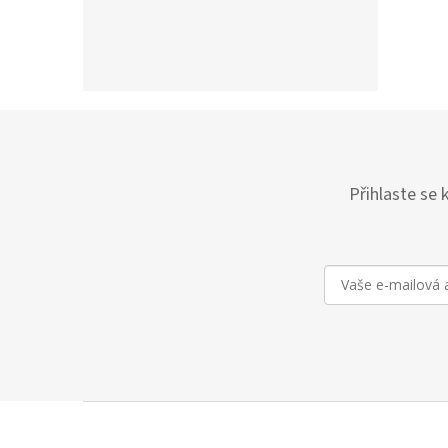
Přihlaste se 
Z
á