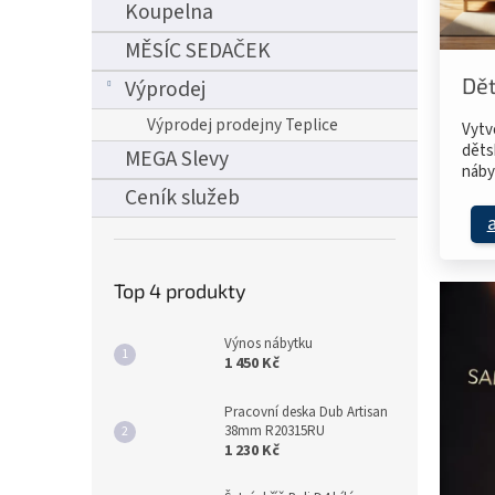
Koupelna
MĚSÍC SEDAČEK
Dět
Výprodej
Výprodej prodejny Teplice
Vytv
děts
MEGA Slevy
náby
Ceník služeb
Top 4 produkty
Výnos nábytku
1 450 Kč
Pracovní deska Dub Artisan
38mm R20315RU
1 230 Kč