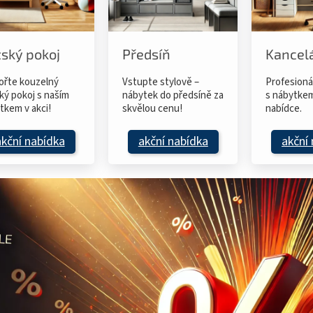
ský pokoj
Předsíň
Kancel
ořte kouzelný
Vstupte stylově –
Profesioná
ký pokoj s naším
nábytek do předsíně za
s nábytkem
tkem v akci!
skvělou cenu!
nabídce.
akční nabídka
akční nabídka
akční