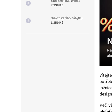
Šatní skříň Bali D4 bílá
7 990 Kč
Odvoz starého nábytku
1 250 Kč
N
Na
ak
Vítejt
potřeb
ložnic
design
Pečliv
akční