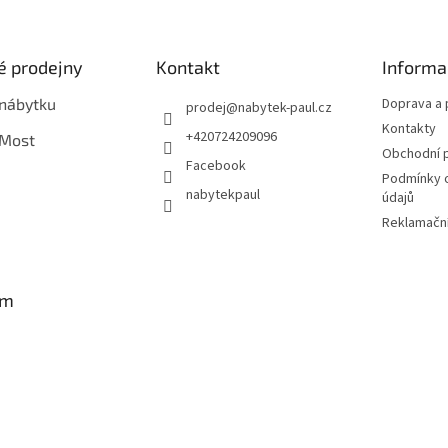
 prodejny
Kontakt
Informa
 nábytku
Doprava a 
prodej
@
nabytek-paul.cz
Kontakty
+420724209096
 Most
Obchodní 
Facebook
Podmínky 
nabytekpaul
údajů
Reklamační
am