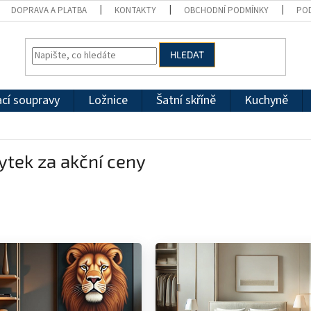
DOPRAVA A PLATBA
KONTAKTY
OBCHODNÍ PODMÍNKY
PO
HLEDAT
cí soupravy
Ložnice
Šatní skříně
Kuchyně
tek za akční ceny