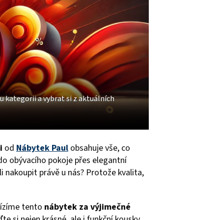
kategorii a vybrat si z aktuálních
i
od
Nábytek Paul
obsahuje vše, co
o obývacího pokoje přes elegantní
i nakoupit právě u nás? Protože kvalita,
abízíme tento
nábytek za výjimečné
te si nejen krásné, ale i funkční kousky