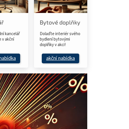
ář
Bytové doplňky
lní kancelář
Dolaďte interiér svého
 v akční
bydlení bytovými
doplňky v akci!
 nabídka
akční nabídka