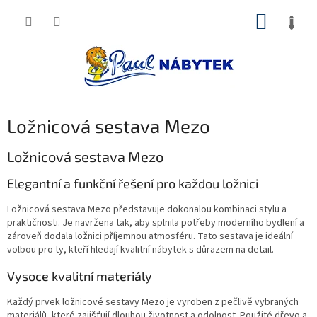
Přejít
NÁKUP
na
obsah
KOŠÍK
Ložnicová sestava Mezo
Ložnicová sestava Mezo
Elegantní a funkční řešení pro každou ložnici
Ložnicová sestava Mezo představuje dokonalou kombinaci stylu a
praktičnosti. Je navržena tak, aby splnila potřeby moderního bydlení a
zároveň dodala ložnici příjemnou atmosféru. Tato sestava je ideální
volbou pro ty, kteří hledají kvalitní nábytek s důrazem na detail.
Vysoce kvalitní materiály
Každý prvek ložnicové sestavy Mezo je vyroben z pečlivě vybraných
materiálů, které zajišťují dlouhou životnost a odolnost. Použité dřevo a