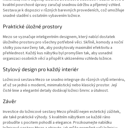
kvalitní povrchové úpravy zaručují snadnou údržbu a příjemný vzhled.
Sestava je k dispozici v různých barevných provedeních, což umožňuje
snadné sladění s ostatním vybavením ložnice.
Praktické úložné prostory
Mezo se vyznačuje inteligentním designem, který nabízí dostatek
úložného prostoru pro všechny potřebné věci. Skříně, komody a noční
stolky jsou navrženy tak, aby poskytovaly maximální efektivitu a
přehlednost. Každý kus nábytku byl promyšlen tak, aby usnadnil
organizaci osobních věcí a přispěl k uklizenému vzhledu ložnice.
Stylový design pro každý interiér
Ložnicová sestava Mezo se snadno integruje do různých stylů interiéru,
ať už se jedná o moderní, minimalistický nebo klasický prostor. Její
čisté linie a elegantní detaily dodávají ložnici šmrnc a útulnost.
Závěr
Investice do ložnicové sestavy Mezo přináší nejen estetický zážitek,
ale také praktické výhody. S kvalitním nábytkem se každé ráno
probudíte s pocitem pohodlí a elegance. Prozkoumejte nabídku
ložnicové sestavy Mezo a objevte, jak může proměnit vaši ložnici v