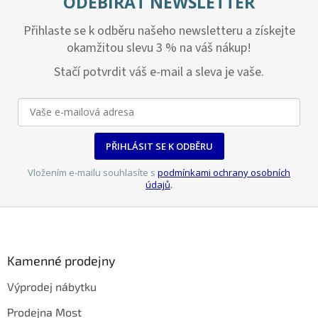
ODEBÍRAT NEWSLETTER
Přihlaste se k odběru našeho newsletteru a získejte
okamžitou slevu 3 % na váš nákup!
Stačí potvrdit váš e-mail a sleva je vaše.
PŘIHLÁSIT SE K ODBĚRU
Vložením e-mailu souhlasíte s
podmínkami ochrany osobních
údajů
.
Z
á
p
a
Kamenné prodejny
t
Výprodej nábytku
í
Prodejna Most