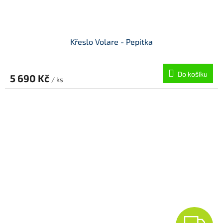
Křeslo Volare - Pepitka
Do košíku
5 690 Kč
/ ks
Z