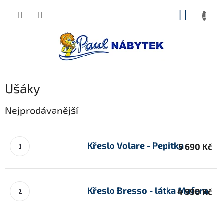
Přejít
NÁKUP
na
obsah
KOŠÍK
Ušáky
Nejprodávanější
Křeslo Volare - Pepitka
5 690 Kč
Křeslo Bresso - látka Mafera
4 990 Kč