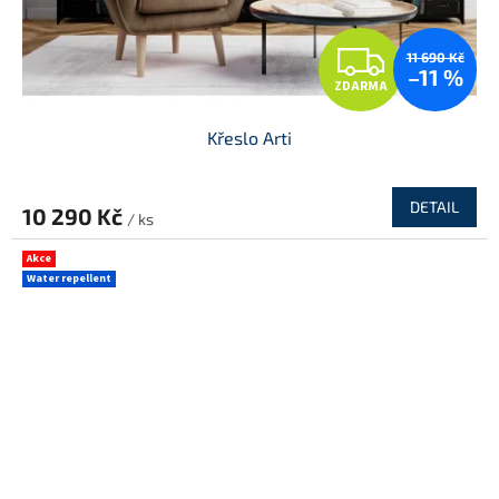
Z
11 690 Kč
–11 %
ZDARMA
D
Křeslo Arti
A
R
DETAIL
10 290 Kč
/ ks
M
Akce
Water repellent
A