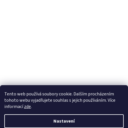
Sledovat na Instagramu
Tento web používá soubory cookie. Dalším procházením
tohoto webu vyjadřujete souhlas s jejich používáním. Více
informací
zde
.
Vytvořil Shoptet
Nastavení
Copyright 2026
Nábytek Paul
. Všechna práva vyhrazena.