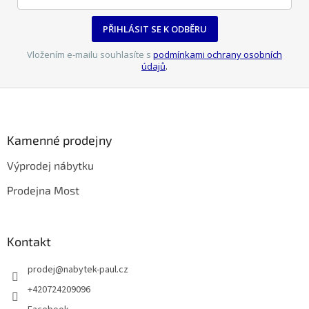
ý
p
PŘIHLÁSIT SE K ODBĚRU
i
s
Vložením e-mailu souhlasíte s
podmínkami ochrany osobních
u
údajů
.
Z
á
p
a
Kamenné prodejny
t
Výprodej nábytku
í
Prodejna Most
Kontakt
prodej
@
nabytek-paul.cz
+420724209096