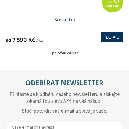
ZDARMA
D
Křeslo Lui
A
R
DETAIL
7 590 Kč
od
/ ks
M
6
položek celkem
O
A
v
l
á
d
ODEBÍRAT NEWSLETTER
a
c
Přihlaste se k odběru našeho newsletteru a získejte
í
p
okamžitou slevu 3 % na váš nákup!
r
v
Stačí potvrdit váš e-mail a sleva je vaše.
k
y
v