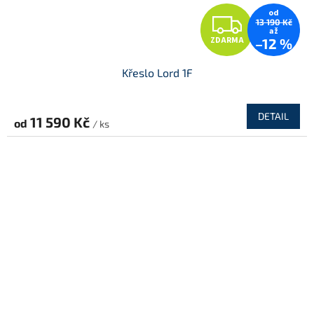
od
Z
13 190 Kč
až
ZDARMA
–12 %
D
Křeslo Lord 1F
A
R
DETAIL
11 590 Kč
od
/ ks
M
A