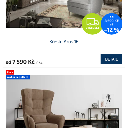
od
Z
8 690 Kč
až
ZDARMA
–12 %
D
Křeslo Aros 1F
A
R
DETAIL
7 590 Kč
od
/ ks
M
Akce
Water repellent
A