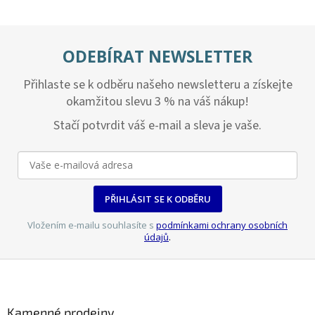
v
l
á
d
ODEBÍRAT NEWSLETTER
a
c
Přihlaste se k odběru našeho newsletteru a získejte
í
p
okamžitou slevu 3 % na váš nákup!
r
v
Stačí potvrdit váš e-mail a sleva je vaše.
k
y
v
ý
p
PŘIHLÁSIT SE K ODBĚRU
i
s
Vložením e-mailu souhlasíte s
podmínkami ochrany osobních
u
údajů
.
Z
á
p
a
Kamenné prodejny