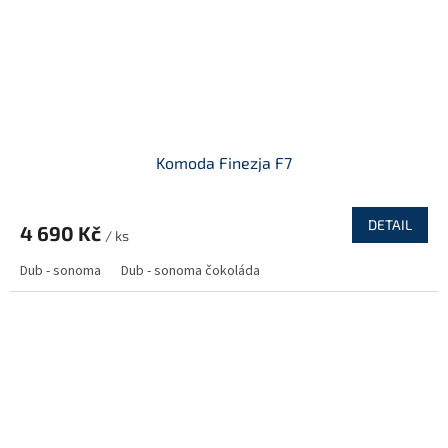
Komoda Finezja F7
DETAIL
4 690 Kč
/ ks
Dub - sonoma
Dub - sonoma čokoláda