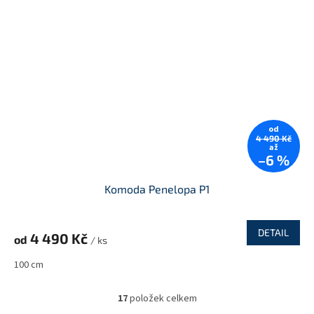
od
4 490 Kč
až
–6 %
Komoda Penelopa P1
DETAIL
4 490 Kč
od
/ ks
100 cm
17
položek celkem
O