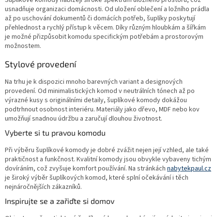
Šuplíkové komody nabízejí široké spektrum úložného prostoru, což
usnadňuje organizaci domácnosti. Od uložení oblečení a ložního prádla
až po uschování dokumentů či domácích potřeb, šuplíky poskytují
přehlednost a rychlý přístup k věcem. Díky různým hloubkám a šířkám
je možné přizpůsobit komodu specifickým potřebám a prostorovým
možnostem.
Stylové provedení
Na trhu je k dispozici mnoho barevných variant a designových
provedení. Od minimalistických komod v neutrálních tónech až po
výrazné kusy s originálními detaily, šuplíkové komody dokážou
podtrhnout osobnost interiéru. Materiály jako dřevo, MDF nebo kov
umožňují snadnou údržbu a zaručují dlouhou životnost.
Vyberte si tu pravou komodu
Při výběru šuplíkové komody je dobré zvážit nejen její vzhled, ale také
praktičnost a funkčnost. Kvalitní komody jsou obvykle vybaveny tichým
dovíráním, což zvyšuje komfort používání. Na stránkách
nabytekpaul.cz
je široký výběr šuplíkových komod, které splní očekávání i těch
nejnáročnějších zákazníků.
Inspirujte se a zařiďte si domov