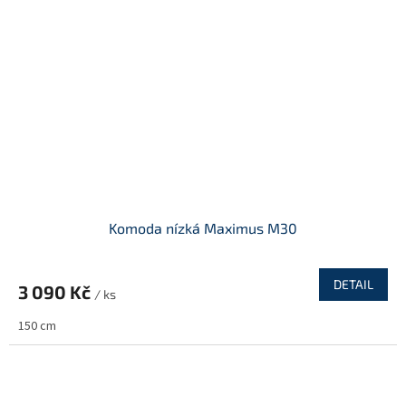
Komoda nízká Maximus M30
DETAIL
3 090 Kč
/ ks
150 cm