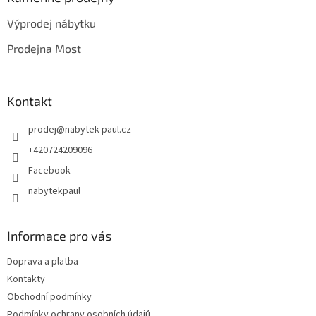
t
Výprodej nábytku
í
Prodejna Most
Kontakt
prodej
@
nabytek-paul.cz
+420724209096
Facebook
nabytekpaul
Informace pro vás
Doprava a platba
Kontakty
Obchodní podmínky
Podmínky ochrany osobních údajů