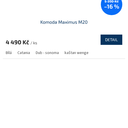
5 390 Kč
–16 %
Komoda Maximus M20
DETAIL
4 490 Kč
/ ks
Bílá
Catania
Dub - sonoma
kaštan wenge