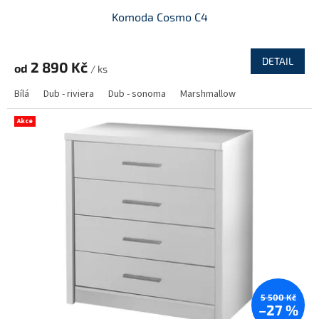
Komoda Cosmo C4
DETAIL
2 890 Kč
od
/ ks
Bílá
Dub - riviera
Dub - sonoma
Marshmallow
Akce
5 500 Kč
–27 %