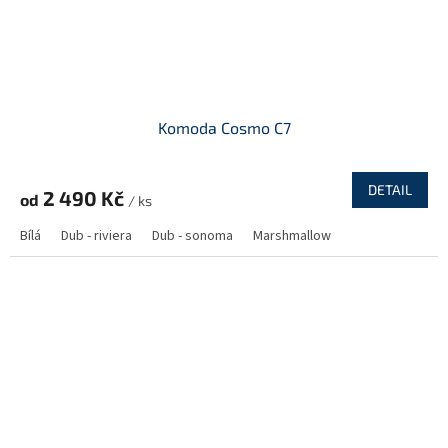
Komoda Cosmo C7
DETAIL
2 490 Kč
od
/ ks
Bílá
Dub - riviera
Dub - sonoma
Marshmallow