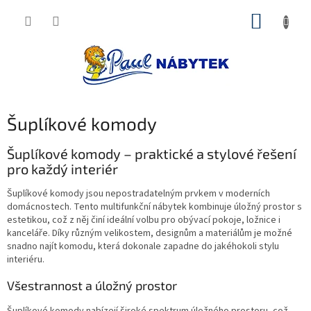
Přejít
NÁKUP
na
obsah
KOŠÍK
Šuplíkové komody
Šuplíkové komody – praktické a stylové řešení
pro každý interiér
Šuplíkové komody jsou nepostradatelným prvkem v moderních
domácnostech. Tento multifunkční nábytek kombinuje úložný prostor s
estetikou, což z něj činí ideální volbu pro obývací pokoje, ložnice i
kanceláře. Díky různým velikostem, designům a materiálům je možné
snadno najít komodu, která dokonale zapadne do jakéhokoli stylu
interiéru.
Všestrannost a úložný prostor