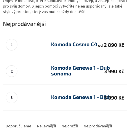
Objevte možnosti, které šuplíkové komody nabízejí, a získejte inspiraci
pro svůj domov. S jejich pomocí vytvoříte nejen uspořádaný, ale také
stylový prostor, který vás bude každý den těšit.
Nejprodávanější
Komoda Cosmo C4
2 890 Kč
od
Komoda Genewa 1 - Dub
3 990 Kč
sonoma
Komoda Genewa 1 - Bílá
3 990 Kč
Ř
a
Doporučujeme
Nejlevnější
Nejdražší
Nejprodávanější