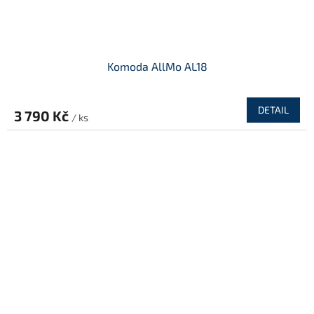
Komoda AllMo AL18
DETAIL
3 790 Kč
/ ks