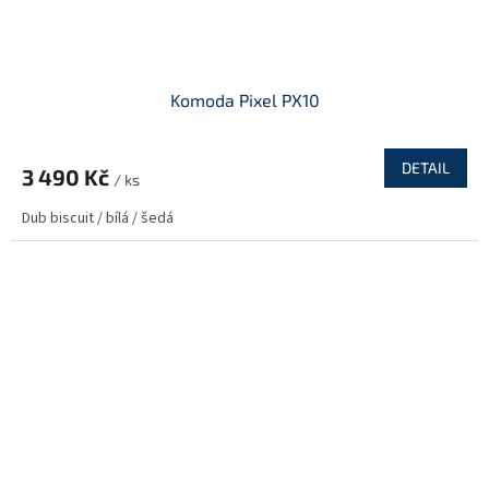
Komoda Pixel PX10
DETAIL
3 490 Kč
/ ks
Dub biscuit / bílá / šedá