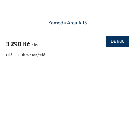
Komoda Arca AR5
DETAIL
3 290 Kč
/ ks
Bílá
Dub wotan/bílá