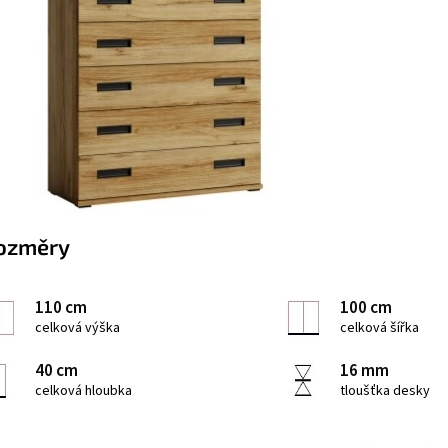
ozměry
110 cm
100 cm
celková výška
celková šířka
40 cm
16 mm
celková hloubka
tloušťka desky