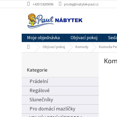
Přejít
+420724209096
prodej@nabytek-paul.cz
na
obsah
Moje objednávka
Obývací pokoj
Seda
Domů
Obývací pokoj
Komody
Komoda Pe
P
Kom
o
Přeskočit
s
Kategorie
kategorie
t
r
Prádelní
a
n
Regálové
n
Slunečníky
í
p
Pro domácí mazlíčky
a