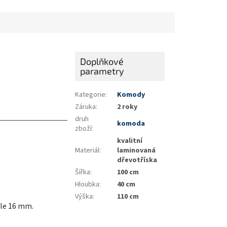
Doplňkové
parametry
Kategorie
:
Komody
Záruka
:
2 roky
druh
komoda
zboží
:
kvalitní
Materiál
:
laminovaná
dřevotříska
Šířka
:
100 cm
Hloubka
:
40 cm
Výška
:
110 cm
íle 16 mm.