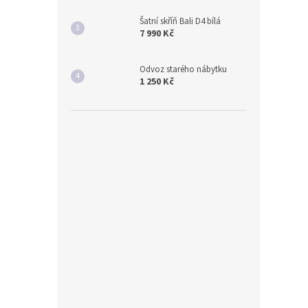
Šatní skříň Bali D4 bílá
7 990 Kč
Odvoz starého nábytku
1 250 Kč