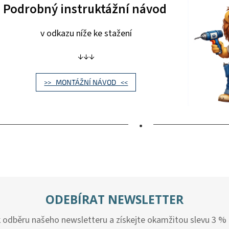
Podrobný instruktážní návod
v odkazu níže ke stažení
↓↓↓
>> MONTÁŽNÍ NÁVOD <<
•
ODEBÍRAT NEWSLETTER
k odběru našeho newsletteru a získejte okamžitou slevu 3 %