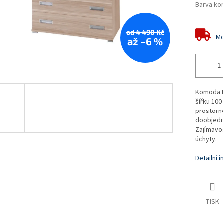
Barva ko
od 4 490 Kč
Mo
až –6 %
Komoda P
šířku 10
prostorné
doobjedna
Zajímavo
úchyty.
Detailní 
TISK