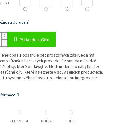
rpusu
žnosti doručení
Přidat do košíku
enelopa P1 obsahuje pět prostorných zásuvek a má
0 cm v různých barevných provedení. Komoda má velké
 šuplíky, které dodávají vzhled moderního nábytku. Lze
t různé díly, které naleznete v souvisejících produktech.
stí u systémového nábytku Penelopa jsou integrované
informace
ZEPTAT SE
HLÍDAT
SDÍLET