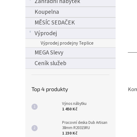
Zahradní nábytek
Koupelna
MĚSÍC SEDAČEK
Výprodej
Výprodej prodejny Teplice
MEGA Slevy
Ceník služeb
Kom
Top 4 produkty
Výnos nábytku
1 450 Kč
Pracovní deska Dub Artisan
38mm R20315RU
1 230 Kč