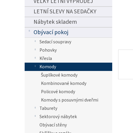
VELKÝ LETNÍ VÝPRODEJ
n
e
LETNÍ SLEVY NA SEDAČKY
l
Nábytek skladem
Obývací pokoj
Sedací soupravy
Pohovky
Křesla
Komody
Šuplíkové komody
Kombinované komody
Policové komody
Komody s posuvnými dveřmi
Taburety
Sektorový nábytek
Obývací stěny