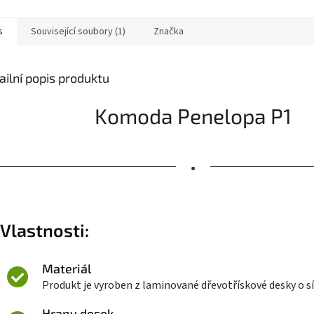
s
Související soubory (1)
Značka
ailní popis produktu
Komoda Penelopa P1
•
Vlastnosti:
Materiál
Produkt je vyroben z laminované dřevotřískové desky o s
Hrany desek