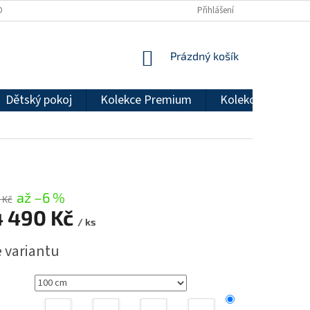
DMÍNKY OCHRANY OSOBNÍCH ÚDAJŮ
REKLAMAČNÍ ŘÁD
Přihlášení
NÁKUPNÍ
Prázdný košík
KOŠÍK
Dětský pokoj
Kolekce Premium
Kolekce Econom
až –6 %
 Kč
4 490 Kč
/ ks
e variantu