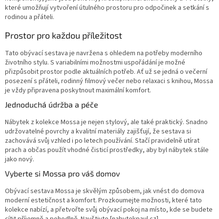
které umožňují vytvoření útulného prostoru pro odpočinek a setkání s
rodinou a přáteli.
Prostor pro každou příležitost
Tato obývací sestava je navržena s ohledem na potřeby moderního
životního stylu. S variabilními možnostmi uspořádání je možné
přizpůsobit prostor podle aktuálních potřeb. Ať už se jedná o večerní
posezení s přáteli, rodinný filmový večer nebo relaxaci s knihou, Mossa
je vždy připravena poskytnout maximální komfort.
Jednoduchá údržba a péče
Nábytek z kolekce Mossa je nejen stylový, ale také praktický. Snadno
udržovatelné povrchy a kvalitní materiály zajišťují, že sestava si
zachovává svůj vzhled i po letech používání. Stačí pravidelně utírat
prach a občas použít vhodné čisticí prostředky, aby byl nábytek stále
jako nový.
Vyberte si Mossa pro váš domov
Obývací sestava Mossa je skvělým způsobem, jak vnést do domova
moderní estetičnost a komfort. Prozkoumejte možnosti, které tato
kolekce nabízí, a přetvořte svůj obývací pokoj na místo, kde se budete