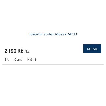
Toaletní stolek Mossa MO10
DETAIL
2 190 Kč
/ ks
Bílá
Černá
Kašmír