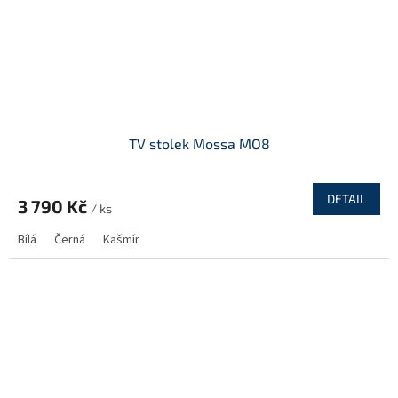
TV stolek Mossa MO8
DETAIL
3 790 Kč
/ ks
Bílá
Černá
Kašmír