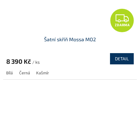
Z
ZDARMA
D
Šatní skříň Mossa MO2
A
R
DETAIL
8 390 Kč
/ ks
M
Bílá
Černá
Kašmír
A