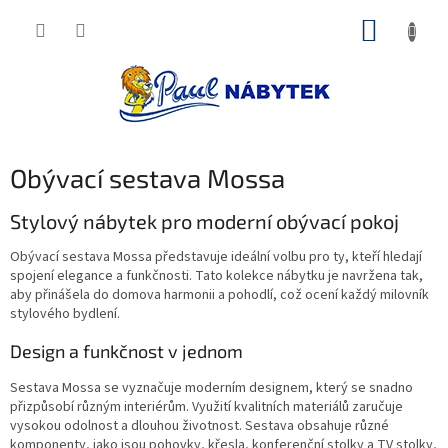
Přejít
NÁKUP
na
obsah
KOŠÍK
Obývací sestava Mossa
Stylový nábytek pro moderní obývací pokoj
Obývací sestava Mossa představuje ideální volbu pro ty, kteří hledají
spojení elegance a funkčnosti. Tato kolekce nábytku je navržena tak,
aby přinášela do domova harmonii a pohodlí, což ocení každý milovník
stylového bydlení.
Design a funkčnost v jednom
Sestava Mossa se vyznačuje moderním designem, který se snadno
přizpůsobí různým interiérům. Využití kvalitních materiálů zaručuje
vysokou odolnost a dlouhou životnost. Sestava obsahuje různé
komponenty, jako jsou pohovky, křesla, konferenční stolky a TV stolky,