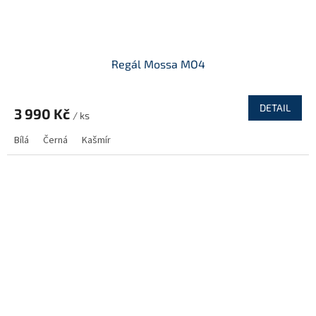
Regál Mossa MO4
DETAIL
3 990 Kč
/ ks
Bílá
Černá
Kašmír