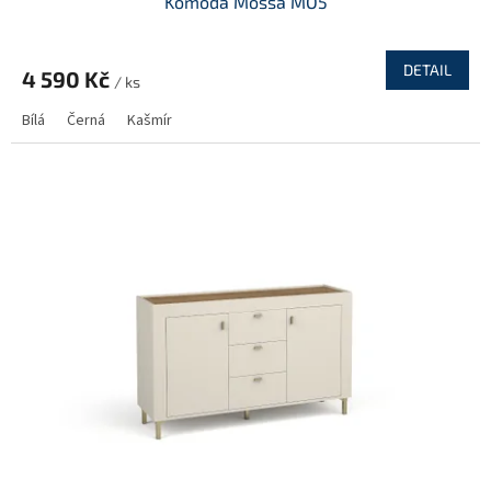
Komoda Mossa MO5
DETAIL
4 590 Kč
/ ks
Bílá
Černá
Kašmír