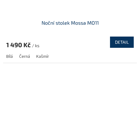
Noční stolek Mossa MO11
DETAIL
1 490 Kč
/ ks
Bílá
Černá
Kašmír