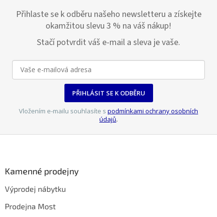
c
Přihlaste se k odběru našeho newsletteru a získejte
í
p
okamžitou slevu 3 % na váš nákup!
r
v
Stačí potvrdit váš e-mail a sleva je vaše.
k
y
v
ý
p
PŘIHLÁSIT SE K ODBĚRU
i
s
Vložením e-mailu souhlasíte s
podmínkami ochrany osobních
u
údajů
.
Z
á
p
a
Kamenné prodejny
t
Výprodej nábytku
í
Prodejna Most