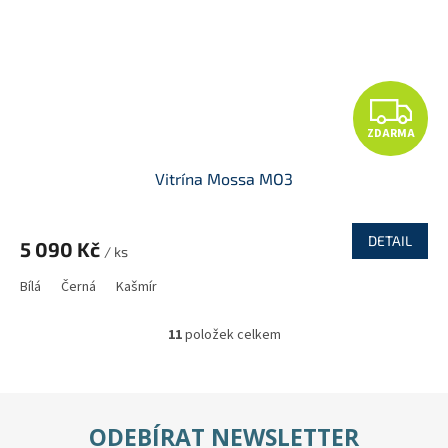
Z
ZDARMA
D
Vitrína Mossa MO3
A
R
DETAIL
5 090 Kč
/ ks
M
Bílá
Černá
Kašmír
A
11
položek celkem
O
v
l
á
d
ODEBÍRAT NEWSLETTER
a