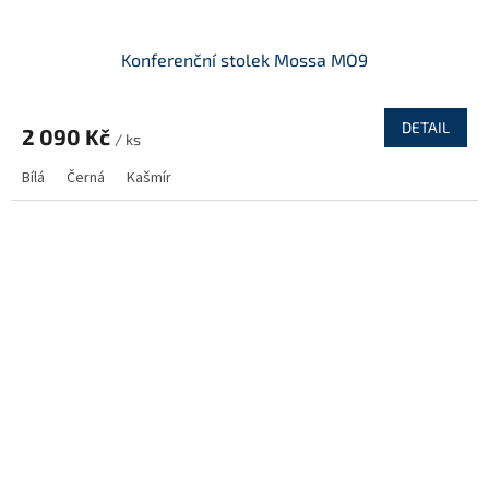
Konferenční stolek Mossa MO9
DETAIL
2 090 Kč
/ ks
Bílá
Černá
Kašmír