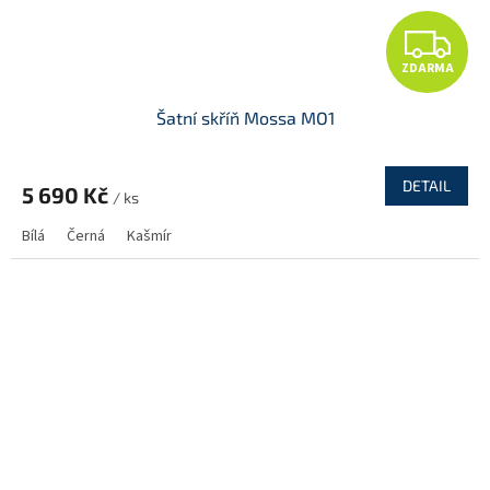
Z
ZDARMA
D
Šatní skříň Mossa MO1
A
R
DETAIL
5 690 Kč
/ ks
M
Bílá
Černá
Kašmír
A