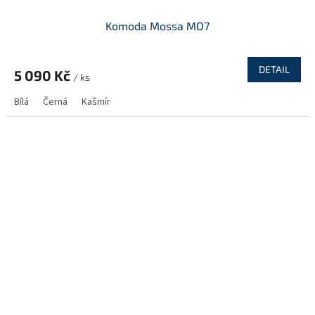
Komoda Mossa MO7
DETAIL
5 090 Kč
/ ks
Bílá
Černá
Kašmír