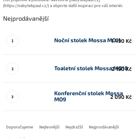
cítit příjemně a pohodlně. Navštivte [nabytekpaul.cz]
(https://nabytekpaul.cz/) a objevte další inspiraci pro váš interiér.
Nejprodávanější
Noční stolek Mossa MO11
1 490 Kč
Toaletní stolek Mossa MO10
2 190 Kč
Konferenční stolek Mossa
2 090 Kč
MO9
Ř
a
Doporučujeme
Nejlevnější
Nejdražší
Nejprodávanější
z