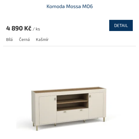
Komoda Mossa MO6
DETAIL
4 890 Kč
/ ks
Bílá
Černá
Kašmír