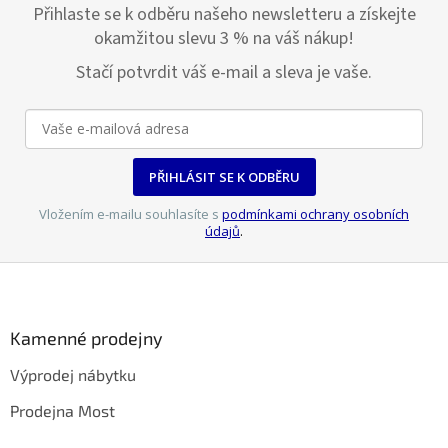
Přihlaste se k odběru našeho newsletteru a získejte
okamžitou slevu 3 % na váš nákup!
Stačí potvrdit váš e-mail a sleva je vaše.
PŘIHLÁSIT SE K ODBĚRU
Vložením e-mailu souhlasíte s
podmínkami ochrany osobních
údajů
.
Z
á
p
a
Kamenné prodejny
t
Výprodej nábytku
í
Prodejna Most