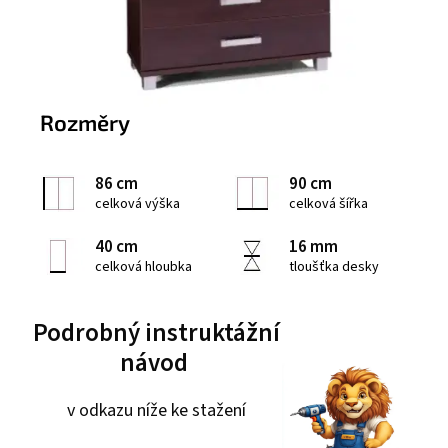
Rozměry
86 cm
90 cm
celková výška
celková šířka
40 cm
16 mm
celková hloubka
tloušťka desky
Podrobný instruktážní
návod
v odkazu níže ke stažení