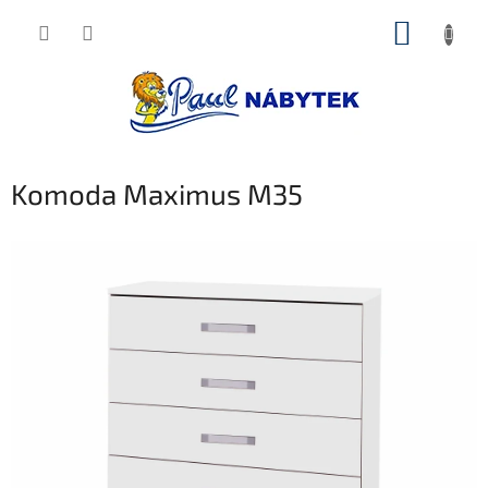
Přejít
NÁKUP
na
obsah
KOŠÍK
Komoda Maximus M35