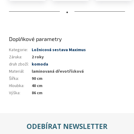
•
Doplňkové parametry
Kategorie
:
Ložnicová sestava Maximus
Záruka
:
2 roky
druh zboží
:
komoda
Materiál
:
laminovaná dřevotřísková
Šířka
:
90 cm
Hloubka
:
40 cm
Výška
:
86 cm
ODEBÍRAT NEWSLETTER