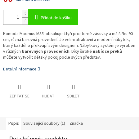
Přidat do košíku
Komoda Maximus M35 obsahuje čtyři prostorné zásuvky a má šířku 90
cm, různá barevná provedení. Je velmi atraktivní a moderní nábytek,
který každého překvapí svým designem. Nábytkový systém je vyroben
v různých
barevných provedeních
. Díky široké
nabídce prvků
můžete vytvořit dětský pokoj podle svých představ.
Detailní informace
ZEPTAT SE
HLÍDAT
SDÍLET
Popis
Související soubory (1)
Značka
Detailní popis produktu