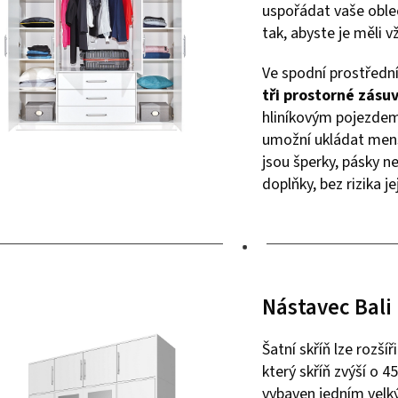
uspořádat vaše oble
tak, abyste je měli v
Ve spodní prostřední
tři prostorné zásu
hliníkovým pojezdem
umožní ukládat menš
jsou šperky, pásky 
doplňky, bez rizika je
•
Nástavec Bali
Šatní skříň lze rozšíř
který skříň zvýší o 4
vybaven jedním vel