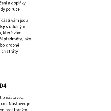
čení a doplňky
ždy po ruce.
 části vám jsou
vky
s odolným
, které vám
í předměty, jako
nebo drobné
jich ztráty.
 D4
it o nástavec,
5 cm. Nástavec je
kým prostorným