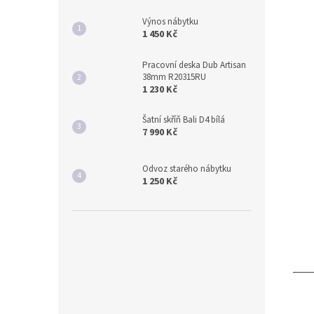
Výnos nábytku
1 450 Kč
Pracovní deska Dub Artisan
38mm R20315RU
1 230 Kč
Šatní skříň Bali D4 bílá
7 990 Kč
Odvoz starého nábytku
1 250 Kč