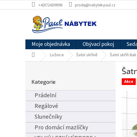
Přejít
+420724209096
prodej@nabytek-paul.cz
na
obsah
Moje objednávka
Obývací pokoj
Seda
Domů
Ložnice
Šatní skříně
Šatní skříň Bali
P
Šatn
o
Přeskočit
s
Kategorie
kategorie
Akce
t
r
Prádelní
a
n
Regálové
n
Slunečníky
í
p
Pro domácí mazlíčky
a