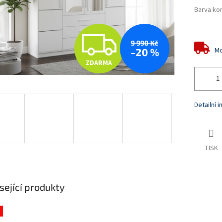
Barva ko
Z
9 990 Kč
Mo
–20 %
ZDARMA
D
A
Detailní 
R
TISK
M
sející produkty
A