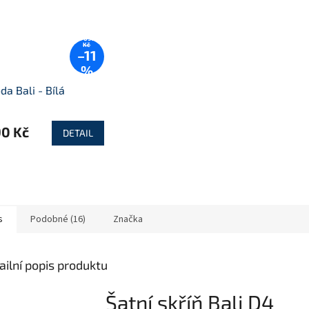
5 090
Kč
–11
%
a Bali - Bílá
90 Kč
DETAIL
s
Podobné (16)
Značka
ailní popis produktu
Šatní skříň Bali D4