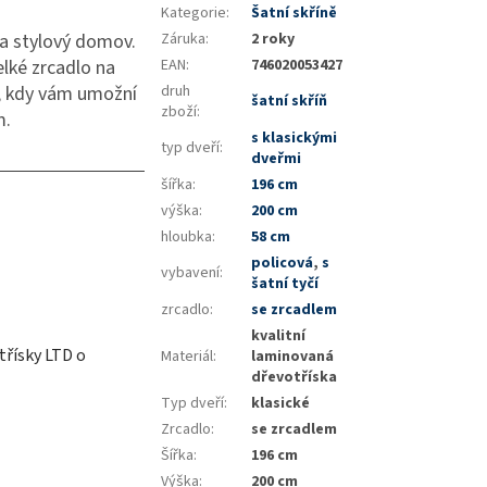
Kategorie
:
Šatní skříně
 a stylový domov.
Záruka
:
2 roky
Velké zrcadlo na
EAN
:
746020053427
ti, kdy vám umožní
druh
šatní skříň
zboží
:
m.
s klasickými
typ dveří
:
dveřmi
šířka
:
196 cm
výška
:
200 cm
hloubka
:
58 cm
policová
,
s
vybavení
:
šatní tyčí
zrcadlo
:
se zrcadlem
kvalitní
třísky LTD o
Materiál
:
laminovaná
dřevotříska
Typ dveří
:
klasické
Zrcadlo
:
se zrcadlem
Šířka
:
196 cm
Výška
:
200 cm