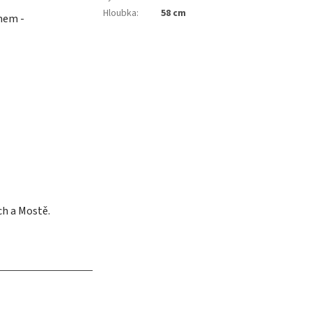
Hloubka
:
58 cm
mem -
ch a Mostě.