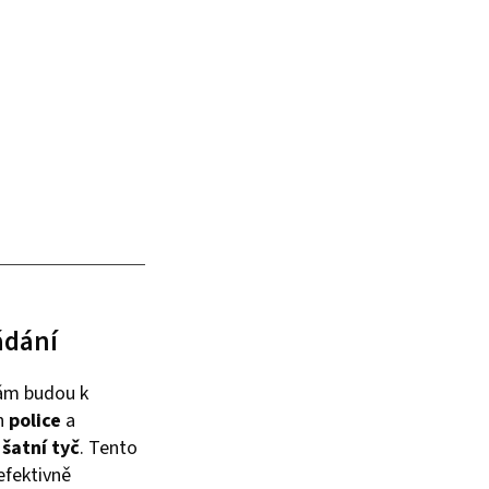
ádání
vám budou k
h
police
a
e
šatní tyč
. Tento
efektivně