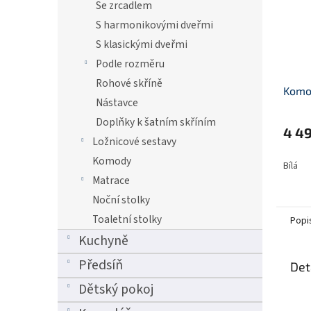
Se zrcadlem
S harmonikovými dveřmi
S klasickými dveřmi
Podle rozměru
Rohové skříně
Komod
Nástavce
Doplňky k šatním skříním
4 4
Ložnicové sestavy
Komody
Bílá
Matrace
Noční stolky
Toaletní stolky
Popi
Kuchyně
Předsíň
Det
Dětský pokoj