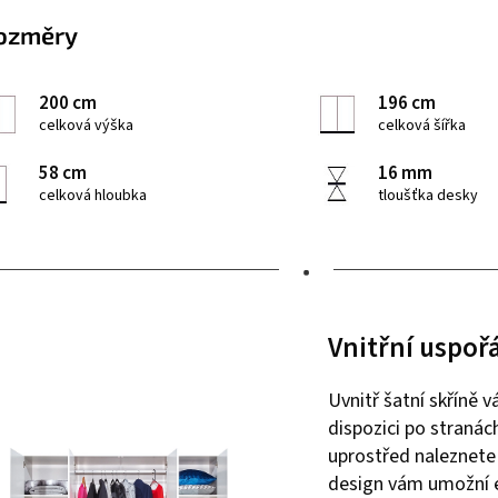
ozměry
200 cm
196 cm
celková výška
celková šířka
58 cm
16 mm
celková hloubka
tloušťka desky
•
Vnitřní uspoř
Uvnitř šatní skříně 
dispozici po stranác
uprostřed naleznet
design vám umožní 