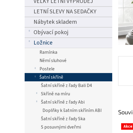
VELKÝ LETNÍ VÝPRODEJ
n
e
LETNÍ SLEVY NA SEDAČKY
l
Nábytek skladem
Obývací pokoj
Ložnice
Ramínka
Němí sluhové
Postele
Šatní skříně
Šatní skříně z řady Bali D4
Skříně na míru
Šatní skříně z řady Abi
Doplňky k šatním skříním ABI
Souvi
Šatní skříně z řady Ska
Akce
S posuvnými dveřmi