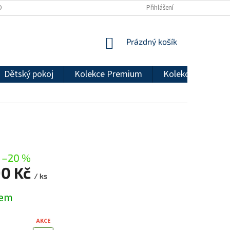
DMÍNKY OCHRANY OSOBNÍCH ÚDAJŮ
REKLAMAČNÍ ŘÁD
Přihlášení
NÁKUPNÍ
Prázdný košík
KOŠÍK
Dětský pokoj
Kolekce Premium
Kolekce Econom
–20 %
90 Kč
/ ks
dem
AKCE