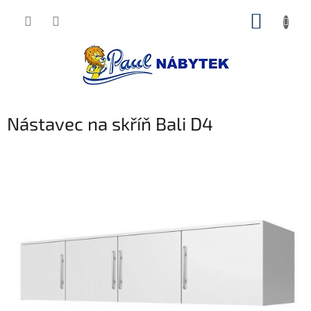
Přejít
NÁKUP
na
obsah
KOŠÍK
Nástavec na skříň Bali D4