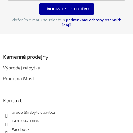
PŘIHLÁSIT SE K ODBĚRU
Vložením e-mailu souhlasíte s
podmínkami ochrany osobních
údajů
.
Z
á
p
a
Kamenné prodejny
t
Výprodej nábytku
í
Prodejna Most
Kontakt
prodej
@
nabytek-paul.cz
+420724209096
Facebook