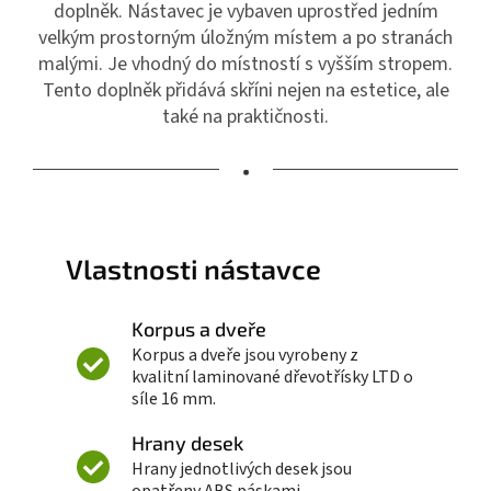
doplněk. Nástavec je vybaven uprostřed jedním
velkým prostorným úložným místem a po stranách
malými. Je vhodný do místností s vyšším stropem.
Tento doplněk přidává skříni nejen na estetice, ale
také na praktičnosti.
•
Vlastnosti nástavce
Korpus a dveře
Korpus a dveře jsou vyrobeny z
kvalitní laminované dřevotřísky LTD o
síle 16 mm.
Hrany desek
Hrany jednotlivých desek jsou
opatřeny ABS páskami.