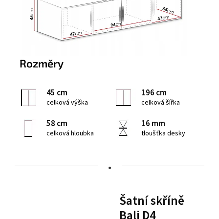
Rozměry
45 cm
196 cm
celková výška
celková šířka
58 cm
16 mm
celková hloubka
tloušťka desky
•
Šatní skříně
Bali D4