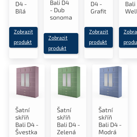
Bali D4
D4 -
D4 -
Bali
- Dub
Bílá
Grafit
Wel
sonoma
Zobrazit
Zobrazit
Zobra
Zobrazit
produkt
produkt
produ
produkt
Šatní
Šatní
Šatní
skříň
skříň
skříň
Bali D4 -
Bali D4 -
Bali D4 -
Švestka
Zelená
Modrá