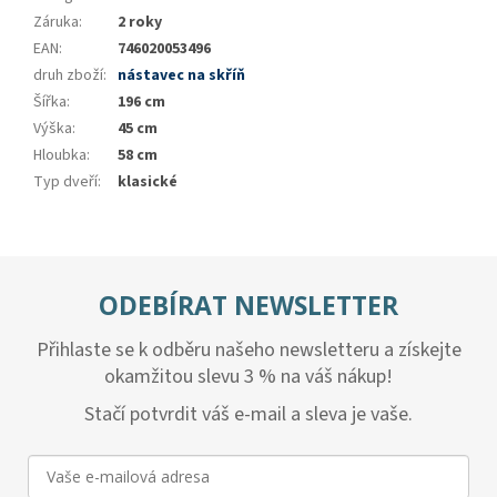
Záruka
:
2 roky
EAN
:
746020053496
druh zboží
:
nástavec na skříň
Šířka
:
196 cm
Výška
:
45 cm
Hloubka
:
58 cm
Typ dveří
:
klasické
ODEBÍRAT NEWSLETTER
Přihlaste se k odběru našeho newsletteru a získejte
okamžitou slevu 3 % na váš nákup!
Stačí potvrdit váš e-mail a sleva je vaše.