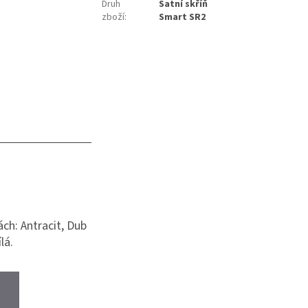
Druh
Šatní skříň
zboží
:
Smart SR2
ch: Antracit, Dub
lá.