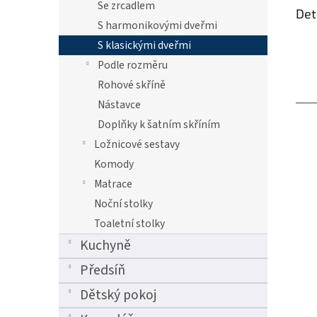
Se zrcadlem
Det
S harmonikovými dveřmi
S klasickými dveřmi
Podle rozměru
Rohové skříně
Nástavce
Doplňky k šatním skříním
Ložnicové sestavy
Komody
Matrace
Noční stolky
Toaletní stolky
Kuchyně
Předsíň
Dětský pokoj