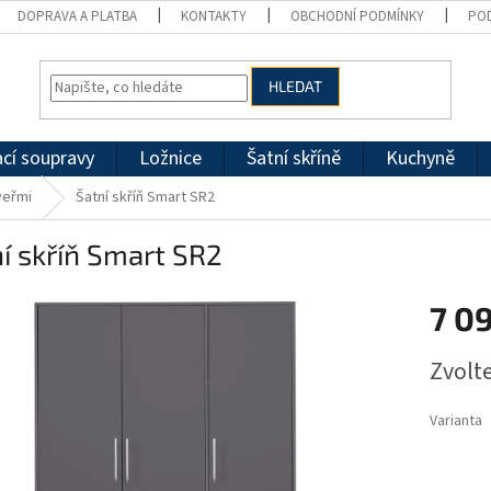
DOPRAVA A PLATBA
KONTAKTY
OBCHODNÍ PODMÍNKY
PO
HLEDAT
cí soupravy
Ložnice
Šatní skříně
Kuchyně
veřmi
Šatní skříň Smart SR2
í skříň Smart SR2
7 0
Měrná
Zvolt
cena:
Varianta