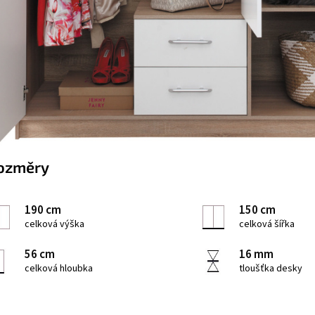
ozměry
190 cm
150 cm
celková výška
celková šířka
56 cm
16 mm
celková hloubka
tloušťka desky