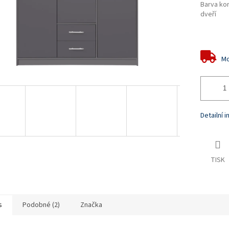
Barva ko
dveří
Mo
Detailní 
TISK
s
Podobné (2)
Značka