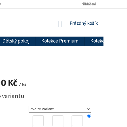
DMÍNKY OCHRANY OSOBNÍCH ÚDAJŮ
REKLAMAČNÍ ŘÁD
Přihlášení
NÁKUPNÍ
Prázdný košík
KOŠÍK
Dětský pokoj
Kolekce Premium
Kolekce Econom
90 Kč
/ ks
e variantu