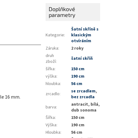
Doplňkové
parametry
Šatní skříně s
Kategorie
:
klasickým
otvíráním
Záruka
:
2 roky
druh
šatní skříň
zboží
:
šířka
:
150 cm
výška
:
190 cm
hloubka
:
56 cm
se zrcadlem
,
zrcadlo
:
íle 16 mm.
bez zrcadla
antracit, bílá,
barva
:
dub sonoma
Šířka
:
150 cm
Výška
:
190 cm
Hloubka
:
56 cm