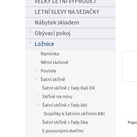
VELKÝ LETNÍ VÝPRODEJ
n
e
LETNÍ SLEVY NA SEDAČKY
l
Nábytek skladem
Obývací pokoj
Ložnice
Ramínka
Němí sluhové
Postele
Šatní skříně
Šatní skříně z řady Bali D4
Skříně na míru
Šatní skříně z řady Abi
Doplňky k šatním skříním ABI
Šatní skříně z řady Ska
Popi
S posuvnými dveřmi