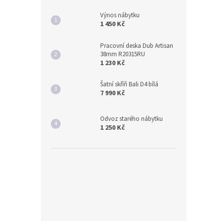
Výnos nábytku
1 450 Kč
Pracovní deska Dub Artisan
38mm R20315RU
1 230 Kč
Šatní skříň Bali D4 bílá
7 990 Kč
Odvoz starého nábytku
1 250 Kč