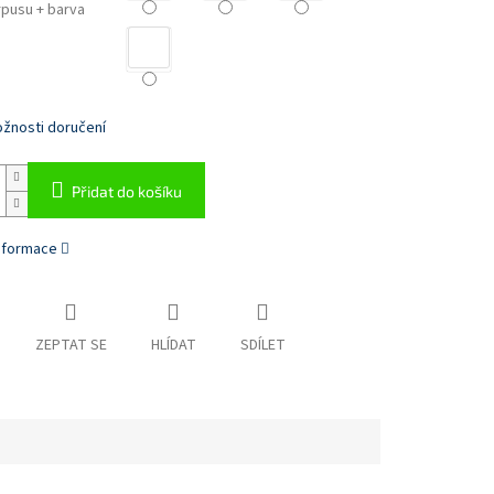
rpusu + barva
žnosti doručení
Přidat do košíku
informace
ZEPTAT SE
HLÍDAT
SDÍLET