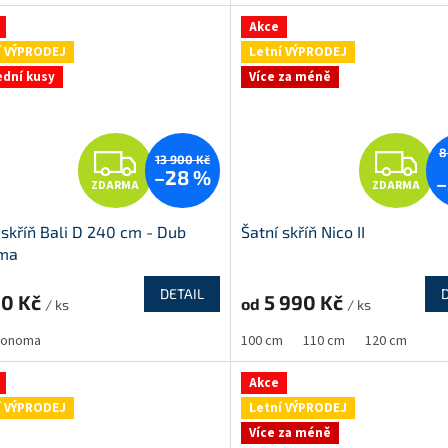
A
A
Akce
í VÝPRODEJ
Letní VÝPRODEJ
ední kusy
Více za méně
Z
Z
8
13 900 Kč
–28 %
–
ZDARMA
ZDARMA
D
D
 skříň Bali D 240 cm - Dub
Šatní skříň Nico II
A
A
ma
R
R
DETAIL
00 Kč
5 990 Kč
od
/ ks
/ ks
M
 sonoma
100 cm
110 cm
120 cm
A
A
Akce
í VÝPRODEJ
Letní VÝPRODEJ
Více za méně