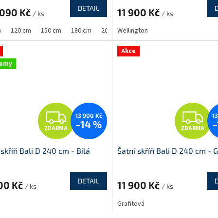
R
R
DETAIL
 090 Kč
11 900 Kč
/ ks
/ ks
M
m
120 cm
150 cm
180 cm
200 cm
Wellington
250 cm
A
A
Akce
nomy
Z
Z
13 900 Kč
1
–14 %
–
ZDARMA
ZDARMA
D
D
 skříň Bali D 240 cm - Bílá
Šatní skříň Bali D 240 cm - G
A
A
R
R
DETAIL
900 Kč
11 900 Kč
/ ks
/ ks
M
Grafitová