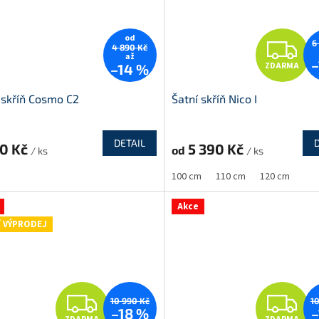
od
Z
6
4 890 Kč
až
–
ZDARMA
–14 %
D
 skříň Cosmo C2
Šatní skříň Nico I
A
R
DETAIL
50 Kč
5 390 Kč
od
/ ks
/ ks
100 cm
110 cm
120 cm
A
Akce
í VÝPRODEJ
Z
Z
10 990 Kč
1
–18 %
–