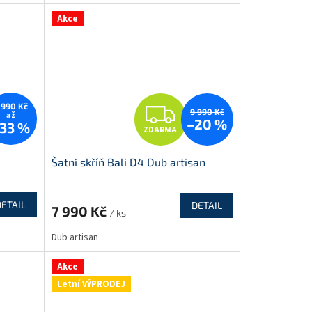
A
Akce
Z
 990 Kč
9 990 Kč
až
–20 %
33 %
ZDARMA
D
Šatní skříň Bali D4 Dub artisan
A
R
DETAIL
DETAIL
7 990 Kč
/ ks
M
M
Dub artisan
A
Akce
Letní VÝPRODEJ