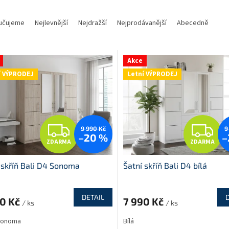
učujeme
Nejlevnější
Nejdražší
Nejprodávanější
Abecedně
Akce
í VÝPRODEJ
Letní VÝPRODEJ
Z
Z
9 990 Kč
9
–20 %
–
ZDARMA
ZDARMA
D
D
 skříň Bali D4 Sonoma
Šatní skříň Bali D4 bílá
A
A
R
R
DETAIL
90 Kč
7 990 Kč
/ ks
/ ks
M
 sonoma
Bílá