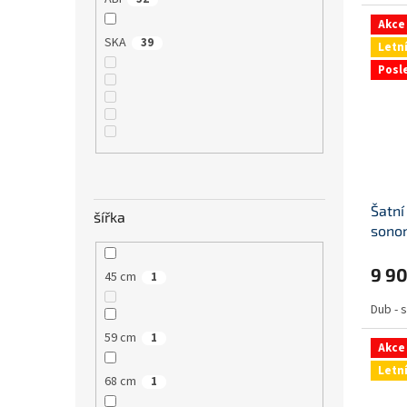
Akce
SKA
39
Letn
Posl
Šatní
šířka
sono
9 9
45 cm
1
Dub -
59 cm
1
Akce
Letn
68 cm
1