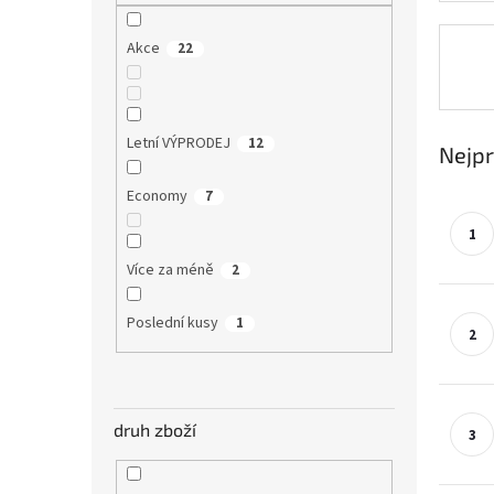
n
e
Akce
22
l
Letní VÝPRODEJ
12
Nejpr
Economy
7
Více za méně
2
Poslední kusy
1
druh zboží