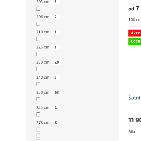
203 cm
5
7
od
206 cm
2
100 c
210 cm
1
Akce
Eco
225 cm
1
230 cm
29
240 cm
5
250 cm
63
Šatní
255 cm
2
11 
278 cm
8
Bílá