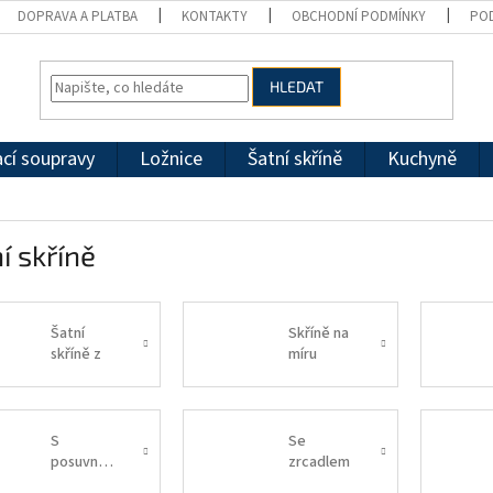
DOPRAVA A PLATBA
KONTAKTY
OBCHODNÍ PODMÍNKY
PO
HLEDAT
cí soupravy
Ložnice
Šatní skříně
Kuchyně
í skříně
Šatní
Skříně na
skříně z
míru
řady Bali
D4
S
Se
posuvnými
zrcadlem
dveřmi