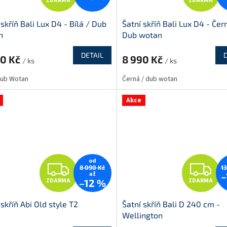
ZDARMA
ZDARMA
D
D
 skříň Bali Lux D4 - Bílá / Dub
Šatní skříň Bali Lux D4 - Čer
A
A
n
Dub wotan
R
R
DETAIL
90 Kč
8 990 Kč
/ ks
/ ks
M
 Dub Wotan
Černá / dub wotan
A
A
Akce
od
Z
Z
8 090 Kč
1
až
–
ZDARMA
ZDARMA
–12 %
D
D
 skříň Abi Old style T2
Šatní skříň Bali D 240 cm -
A
A
Wellington