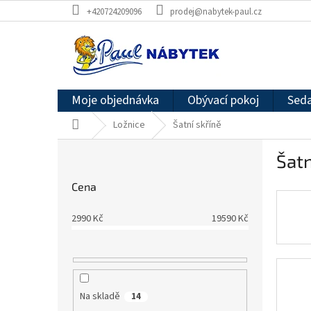
Přejít
+420724209096
prodej@nabytek-paul.cz
na
obsah
Moje objednávka
Obývací pokoj
Seda
Domů
Ložnice
Šatní skříně
P
Šatn
o
s
Cena
t
r
2990
Kč
19590
Kč
a
n
n
í
p
Na skladě
14
a