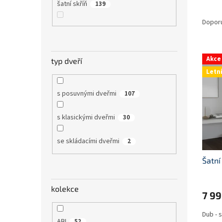
šatní skříň
139
Ř
a
Dopor
z
e
V
n
Akce
typ dveří
ý
í
Letn
p
p
i
r
s posuvnými dveřmi
107
s
o
p
d
s klasickými dveřmi
30
r
u
o
k
d
t
se skládacími dveřmi
2
u
ů
Šatní
k
t
ů
kolekce
7 9
Dub -
ABI
52