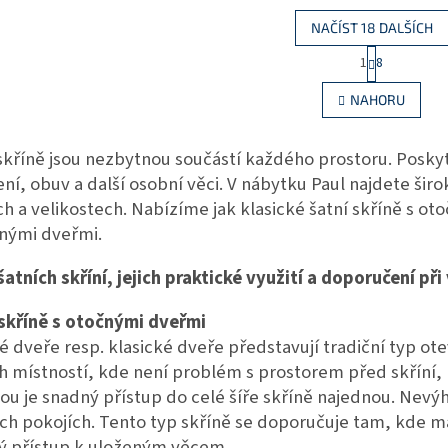
A
A
NAČÍST 18 DALŠÍCH
S
1
8
O
t
r
v
NAHORU
á
l
n
á
k
d
skříně jsou nezbytnou součástí každého prostoru. Posky
o
a
v
ní, obuv a další osobní věci. V nábytku Paul najdete širo
c
á
í
h a velikostech. Nabízíme jak klasické šatní skříně s ot
n
p
í
nými dveřmi.
r
v
atních skříní, jejich praktické využití a doporučení při
k
y
v
 skříně s otočnými dveřmi
ý
 dveře resp. klasické dveře představují tradiční typ ote
p
h místností, kde není problém s prostorem před skříní, 
i
s
ou je snadný přístup do celé šíře skříně najednou. Nev
u
h pokojích. Tento typ skříně se doporučuje tam, kde m
ý přístup k uloženým věcem.