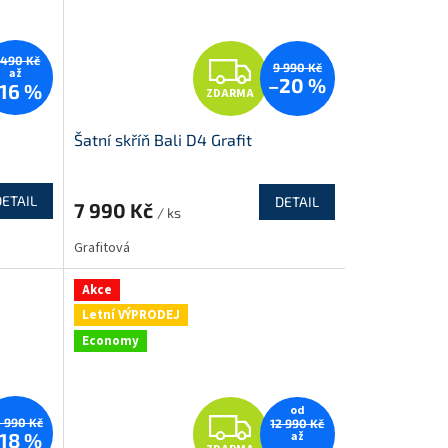
Z
 490 Kč
9 990 Kč
až
–20 %
16 %
ZDARMA
D
Šatní skříň Bali D4 Grafit
A
R
DETAIL
DETAIL
7 990 Kč
/ ks
M
M
Grafitová
A
Akce
Letní VÝPRODEJ
Economy
od
Z
0 990 Kč
12 990 Kč
až
18 %