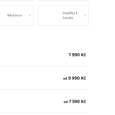
Doplňky k
Nástavce
šatním
skříním
7 990 Kč
9 990 Kč
od
7 590 Kč
od