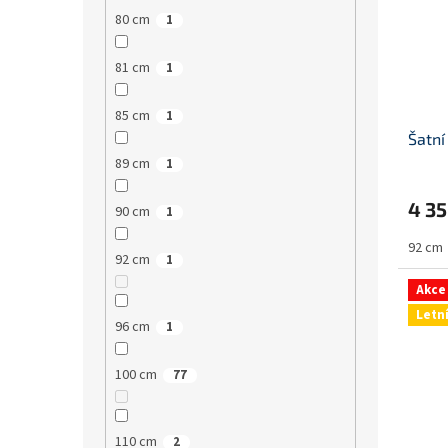
80 cm
1
81 cm
1
85 cm
1
Šatní
89 cm
1
4 3
90 cm
1
92 cm
92 cm
1
Akce
Letn
96 cm
1
100 cm
77
110 cm
2