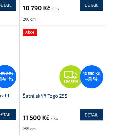
R
DETAIL
DETAIL
10 790 Kč
/ ks
M
M
200 cm
A
Akce
Z
3 900 Kč
12 590 Kč
14 %
–8 %
ZDARMA
D
rafit
Šatní skříň Togo 255
A
R
DETAIL
DETAIL
11 500 Kč
/ ks
M
M
255 cm