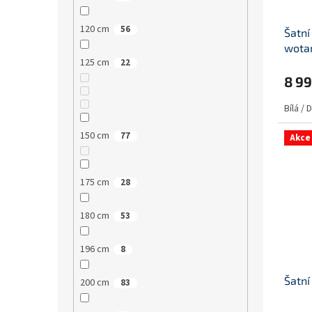
120 cm
56
Šatní
wota
125 cm
22
8 9
Bílá /
150 cm
77
Akce
175 cm
28
180 cm
53
196 cm
8
Šatní
200 cm
83