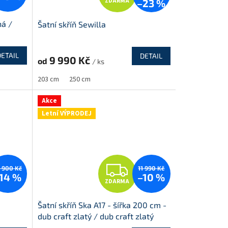
ZDARMA
–23 %
D
ná /
Šatní skříň Sewilla
A
R
DETAIL
DETAIL
9 990 Kč
od
/ ks
M
M
203 cm
250 cm
A
Akce
Letní VÝPRODEJ
Z
3 900 Kč
11 990 Kč
14 %
–10 %
ZDARMA
D
Šatní skříň Ska A17 - šířka 200 cm -
A
dub craft zlatý / dub craft zlatý