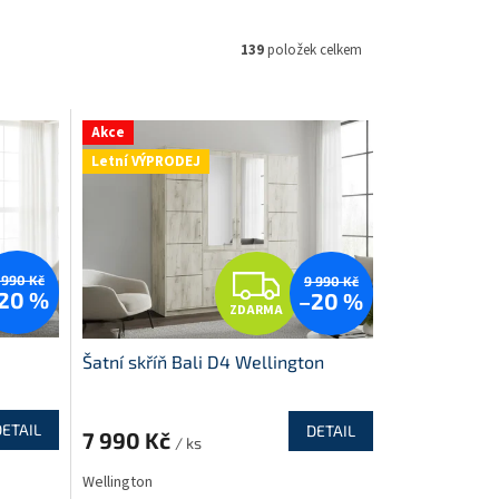
139
položek celkem
Akce
Letní VÝPRODEJ
Z
 990 Kč
9 990 Kč
20 %
–20 %
ZDARMA
D
Šatní skříň Bali D4 Wellington
A
R
DETAIL
DETAIL
7 990 Kč
/ ks
M
M
Wellington