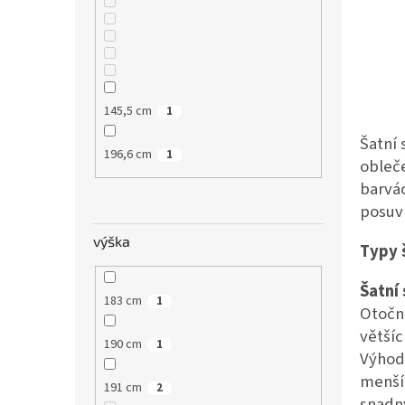
145,5 cm
1
Šatní 
196,6 cm
1
obleče
barvác
posuv
výška
Typy š
Šatní
183 cm
1
Otočné
většíc
190 cm
1
Výhod
menšíc
191 cm
2
snadn