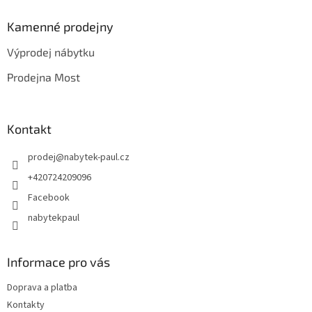
p
a
Kamenné prodejny
t
Výprodej nábytku
í
Prodejna Most
Kontakt
prodej
@
nabytek-paul.cz
+420724209096
Facebook
nabytekpaul
Informace pro vás
Doprava a platba
Kontakty