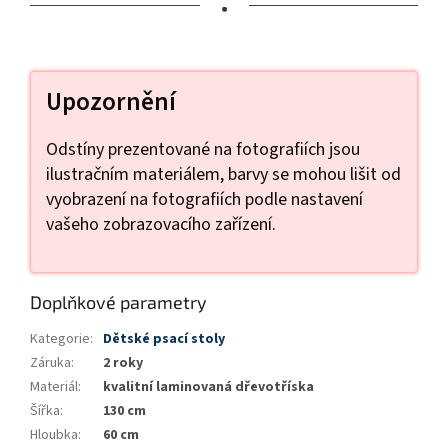
•
Upozornění
Odstíny prezentované na fotografiích jsou
ilustračním materiálem, barvy se mohou lišit od
vyobrazení na fotografiích podle nastavení
vašeho zobrazovacího zařízení.
Doplňkové parametry
Kategorie
:
Dětské psací stoly
Záruka
:
2 roky
Materiál
:
kvalitní laminovaná dřevotříska
Šířka
:
130 cm
Hloubka
:
60 cm