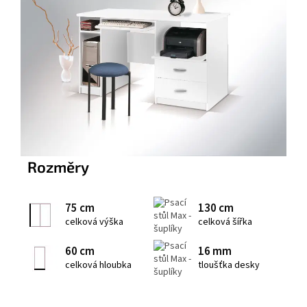
Rozměry
75 cm
130 cm
celková výška
celková šířka
60 cm
16 mm
celková hloubka
tloušťka desky