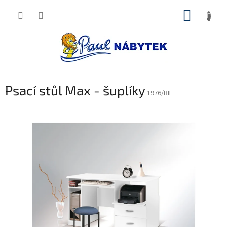
Přejít
NÁKUP
na
obsah
KOŠÍK
Psací stůl Max - šuplíky
1976/BIL