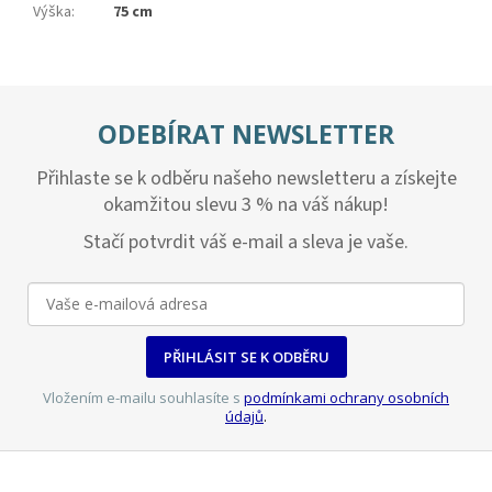
Výška
:
75 cm
ODEBÍRAT NEWSLETTER
Přihlaste se k odběru našeho newsletteru a získejte
okamžitou slevu 3 % na váš nákup!
Stačí potvrdit váš e-mail a sleva je vaše.
PŘIHLÁSIT SE K ODBĚRU
Vložením e-mailu souhlasíte s
podmínkami ochrany osobních
údajů
.
Z
á