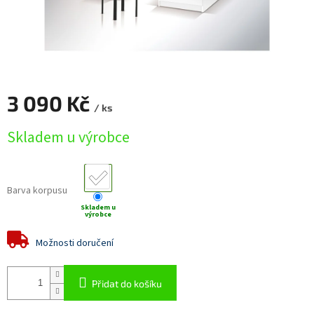
3 090 Kč
/ ks
Měrná
Skladem u výrobce
cena:
Barva korpusu
Skladem u
výrobce
Možnosti doručení
Přidat do košíku