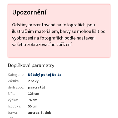
Upozornění
Odstíny prezentované na fotografiích jsou
ilustračním materiálem, barvy se mohou lišit od
vyobrazení na fotografiích podle nastavení
vašeho zobrazovacího zařízení.
Doplňkové parametry
Kategorie
:
Dětský pokoj Delta
Záruka
:
2 roky
druh zboží
:
psací stůl
šířka
:
125 cm
výška
:
76 cm
hloubka
:
55 cm
barva
:
antracit, dub