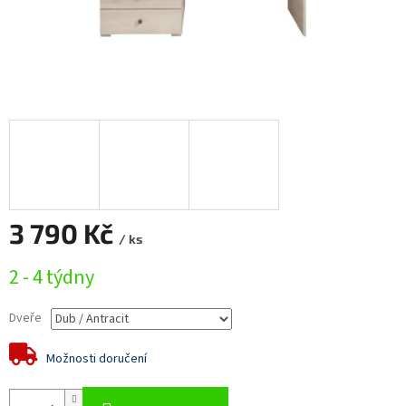
3 790 Kč
/ ks
Měrná
2 - 4 týdny
cena:
Dveře
Možnosti doručení