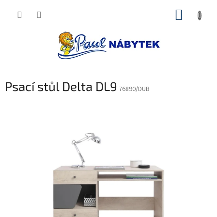
Přejít
NÁKUP
na
obsah
KOŠÍK
Psací stůl Delta DL9
76890/DUB