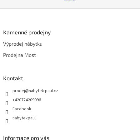
Z
á
p
a
Kamenné prodejny
t
Výprodej nábytku
í
Prodejna Most
Kontakt
prodej
@
nabytek-paul.cz
+420724209096
Facebook
nabytekpaul
Informace pro vás