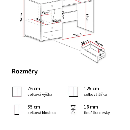
Rozměry
76 cm
125 cm
celková výška
celková šířka
55 cm
16 mm
celková hloubka
tloušťka desky