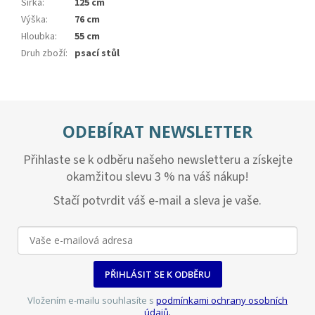
Šířka
:
125 cm
Výška
:
76 cm
Hloubka
:
55 cm
Druh zboží
:
psací stůl
ODEBÍRAT NEWSLETTER
Přihlaste se k odběru našeho newsletteru a získejte
okamžitou slevu 3 % na váš nákup!
Stačí potvrdit váš e-mail a sleva je vaše.
PŘIHLÁSIT SE K ODBĚRU
Vložením e-mailu souhlasíte s
podmínkami ochrany osobních
údajů
.