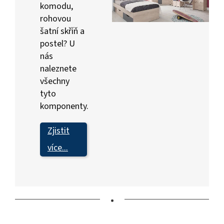
komodu,
rohovou
šatní skříň a
postel? U
nás
naleznete
všechny
tyto
komponenty.
Zjistit
více...
•