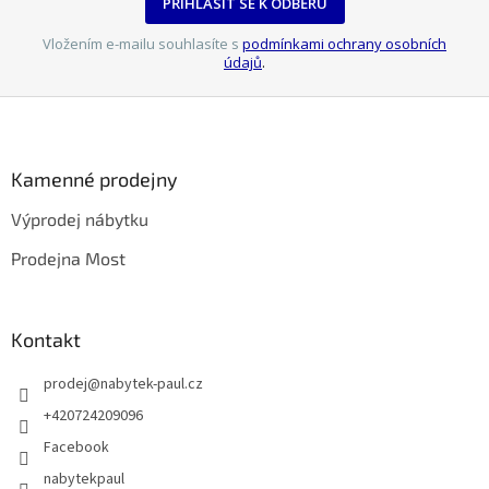
PŘIHLÁSIT SE K ODBĚRU
Vložením e-mailu souhlasíte s
podmínkami ochrany osobních
údajů
.
Z
á
p
a
Kamenné prodejny
t
Výprodej nábytku
í
Prodejna Most
Kontakt
prodej
@
nabytek-paul.cz
+420724209096
Facebook
nabytekpaul