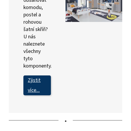
obsahovat
komodu,
postel a
rohovou
šatní skříň?
U nás
naleznete
všechny
tyto
komponenty.
Zjistit
více...
•