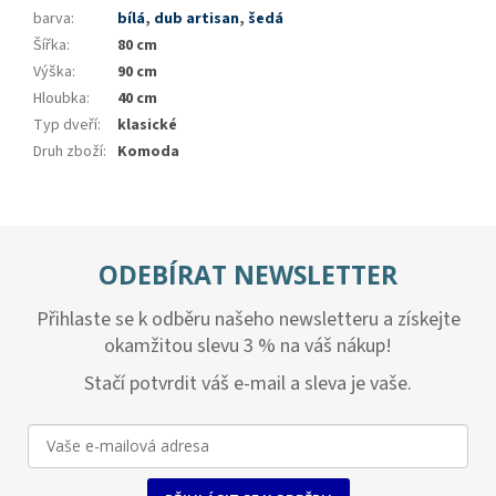
barva
:
bílá
,
dub artisan
,
šedá
Šířka
:
80 cm
Výška
:
90 cm
Hloubka
:
40 cm
Typ dveří
:
klasické
Druh zboží
:
Komoda
ODEBÍRAT NEWSLETTER
Přihlaste se k odběru našeho newsletteru a získejte
okamžitou slevu 3 % na váš nákup!
Stačí potvrdit váš e-mail a sleva je vaše.