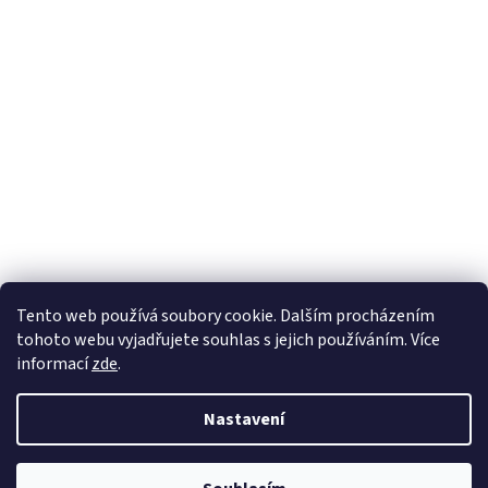
Sledovat na Instagramu
Tento web používá soubory cookie. Dalším procházením
tohoto webu vyjadřujete souhlas s jejich používáním. Více
informací
zde
.
Vytvořil Shoptet
Nastavení
Copyright 2026
Nábytek Paul
. Všechna práva vyhrazena.