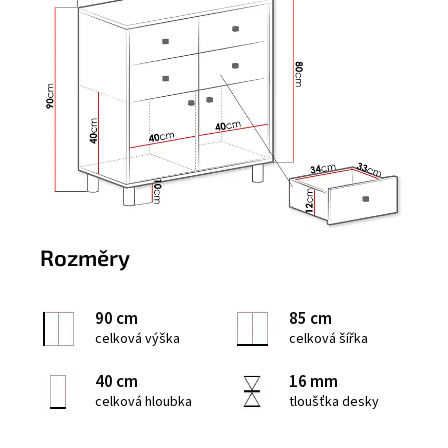
Rozměry
90 cm
85 cm
celková výška
celková šířka
40 cm
16 mm
celková hloubka
tloušťka desky