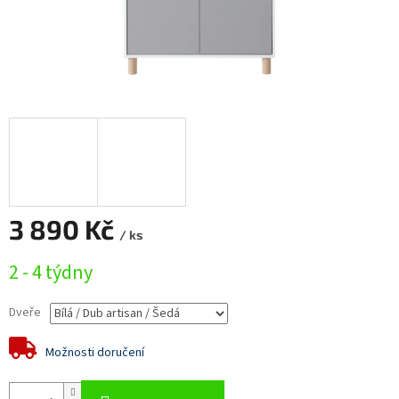
3 890 Kč
/ ks
Měrná
2 - 4 týdny
cena:
Dveře
Možnosti doručení