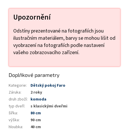
Upozornění
Odstíny prezentované na fotografiích jsou
ilustračním materiálem, barvy se mohou lišit od
vyobrazení na fotografiích podle nastavení
vašeho zobrazovacího zařízení.
Doplňkové parametry
Kategorie
:
Dětský pokoj Faro
Záruka
:
2 roky
druh zboží
:
komoda
typ dveří
:
s klasickými dveřmi
šířka
:
80 cm
výška
:
90 cm
hloubka
:
40 cm