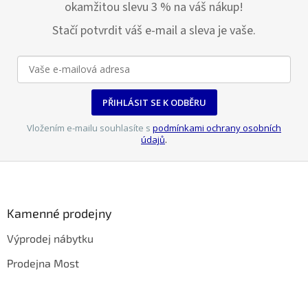
okamžitou slevu 3 % na váš nákup!
Stačí potvrdit váš e-mail a sleva je vaše.
PŘIHLÁSIT SE K ODBĚRU
Vložením e-mailu souhlasíte s
podmínkami ochrany osobních
údajů
.
Z
á
p
a
Kamenné prodejny
t
Výprodej nábytku
í
Prodejna Most