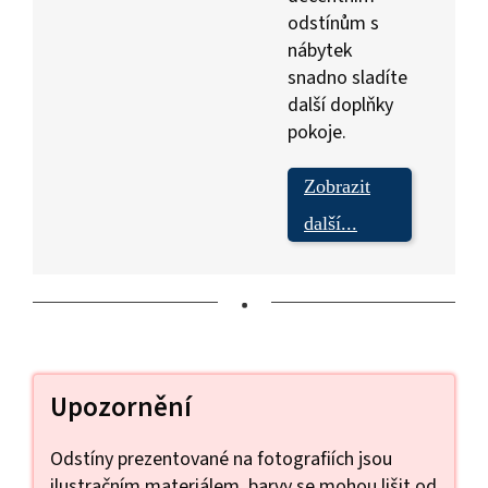
odstínům s
nábytek
snadno sladíte
další doplňky
pokoje.
Zobrazit
další...
•
Upozornění
Odstíny prezentované na fotografiích jsou
ilustračním materiálem, barvy se mohou lišit od