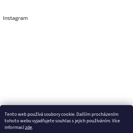
Instagram
Tento web používá soubory cookie. Dalším procházením
tohoto webu vyjadřujete souhlas s jejich používáním. Více
Sledovat na Instagramu
informací
zde
.