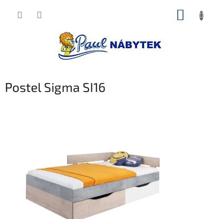
Přejít
NÁKUP
na
obsah
KOŠÍK
Postel Sigma SI16