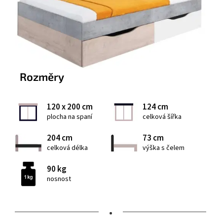
Rozměry
120 x 200 cm
124 cm
plocha na spaní
celková šířka
204 cm
73 cm
celková délka
výška s čelem
90 kg
nosnost
•