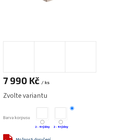
7 990 Kč
/ ks
Měrná
Zvolte variantu
cena:
Barva korpusu
2 - 4 týdny
2 - 4 týdny
Možnosti doručení