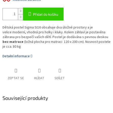
Přidat do košíku
Dětská postel Sigma SI16 obsahuje dva úložné prostory a je
velice moderní, vhodná pro holky i kluky. Kolem záhlaví je postavěna
zábrana pro bezpečí vašich dětí. Postel je dodávána s pevnou deskou
bez matrace
(ložná plocha pro matraci 120 x 200 cm). Nosnost postele
je cca. 80 kg
Detailní informace
ZEPTAT SE
HLÍDAT
SDÍLET
Související produkty