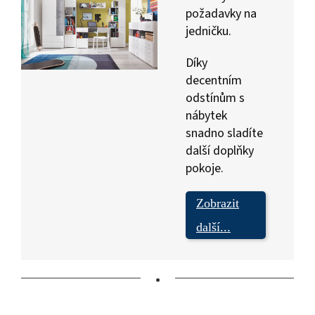
požadavky na
jedničku.
Díky
decentním
odstínům s
nábytek
snadno sladíte
další doplňky
pokoje.
Zobrazit
další...
•