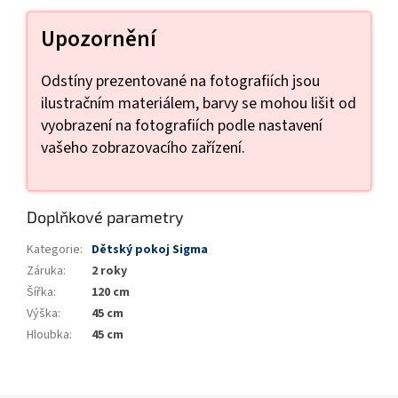
Upozornění
Odstíny prezentované na fotografiích jsou
ilustračním materiálem, barvy se mohou lišit od
vyobrazení na fotografiích podle nastavení
vašeho zobrazovacího zařízení.
Doplňkové parametry
Kategorie
:
Dětský pokoj Sigma
Záruka
:
2 roky
Šířka
:
120 cm
Výška
:
45 cm
Hloubka
:
45 cm