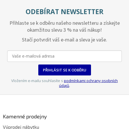
ODEBÍRAT NEWSLETTER
Přihlaste se k odběru našeho newsletteru a získejte
okamžitou slevu 3 % na váš nákup!
Stačí potvrdit váš e-mail a sleva je vaše.
PŘIHLÁSIT SE K ODBĚRU
Vložením e-mailu souhlasíte s
podmínkami ochrany osobních
údajů
.
Z
á
p
a
Kamenné prodejny
t
Výprodej nábytku