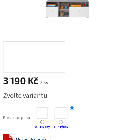
3 190 Kč
/ ks
Měrná
Zvolte variantu
cena:
Barva korpusu
2 - 4 týdny
2 - 4 týdny
Možnosti doručení