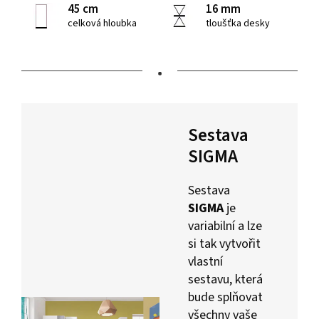
45 cm
16 mm
celková hloubka
tloušťka desky
•
Sestava
SIGMA
Sestava
SIGMA
je
variabilní a lze
si tak vytvořit
vlastní
sestavu, která
bude splňovat
všechny vaše