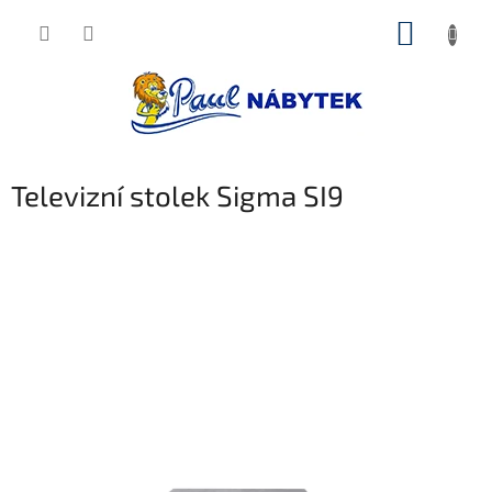
Přejít
NÁKUP
na
obsah
KOŠÍK
Televizní stolek Sigma SI9