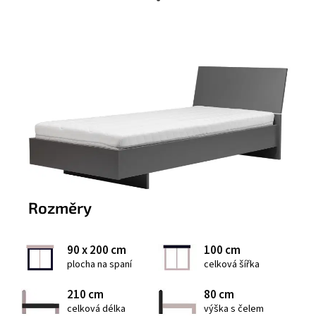
Rozměry
90 x 200 cm
100 cm
plocha na spaní
celková šířka
210 cm
80 cm
celková délka
výška s čelem