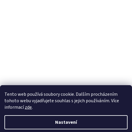
Sledovat na Instagramu
Tento web používá soubory cookie. Dalším procházením
tohoto webu vyjadřujete souhlas s jejich používáním. Více
informací
zde
.
Vytvořil Shoptet
Nastavení
Copyright 2026
Nábytek Paul
. Všechna práva vyhrazena.