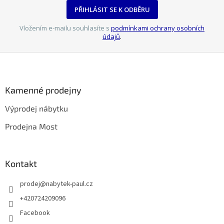
PŘIHLÁSIT SE K ODBĚRU
Vložením e-mailu souhlasíte s
podmínkami ochrany osobních
údajů
.
Z
á
p
a
Kamenné prodejny
t
Výprodej nábytku
í
Prodejna Most
Kontakt
prodej
@
nabytek-paul.cz
+420724209096
Facebook