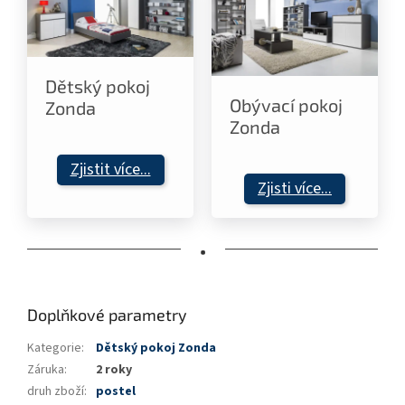
Dětský pokoj
Obývací pokoj
Zonda
Zonda
Zjistit více...
Zjisti více...
•
Doplňkové parametry
Kategorie
:
Dětský pokoj Zonda
Záruka
:
2 roky
druh zboží
:
postel