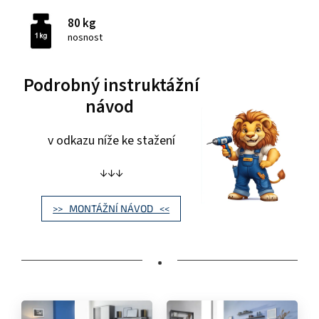
80 kg
nosnost
Podrobný instruktážní
návod
v odkazu níže ke stažení
↓↓↓
>> MONTÁŽNÍ NÁVOD <<
•