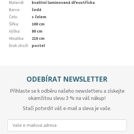
Materiál
:
kvalitní laminovaná dřevotříska
Barva
:
šedá
Čelo
:
s čelem
Šířka
:
100 cm
Výška
:
80 cm
Hloubka
:
210 cm
Druh zboží
:
postel
ODEBÍRAT NEWSLETTER
Přihlaste se k odběru našeho newsletteru a získejte
okamžitou slevu 3 % na váš nákup!
Stačí potvrdit váš e-mail a sleva je vaše.