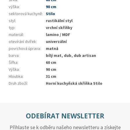
výška
:
90 cm
sektorová kuchyně
:
Stilo
styl
:
rustikální styl
typ
:
vrchní skříňky
materiál
:
lamino / MDF
otevírání dvířek
:
univerzální
povrchová úprava
:
matná
barva
:
bílý mat, dub, dub artisan
Šířka
:
60 cm
Výška
:
90 cm
Hloubka
:
31 cm
Druh zboží
:
Horní kuchyňská skříňka Stilo
ODEBÍRAT NEWSLETTER
Přihlaste se k odběru našeho newsletteru a získejte