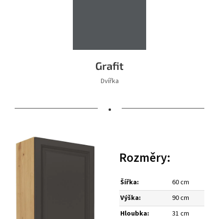
Grafit
Dvířka
•
Rozměry:
Šířka:
60 cm
Výška:
90 cm
Hloubka:
31 cm