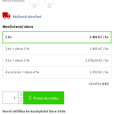
Barva korpusu
Možnosti doručení
Množstevní sleva
1 ks
2 450 Kč
/ ks
2 ks = sleva 2 %
2 401 Kč
/ ks
3 ks = sleva 3 %
2 376,50 Kč
/ ks
4 a více ks = sleva 4 %
2 352 Kč
/ ks
Ušetříte
0 Kč
Přidat do košíku
Horní skříňka ke kuchyňské lince Stilo