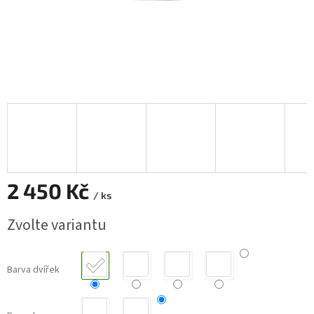
2 450 Kč
/ ks
Měrná
Zvolte variantu
cena:
Barva dvířek