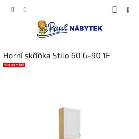
Přejít
NÁKUP
na
obsah
KOŠÍK
Horní skříňka Stilo 60 G-90 1F
Více za méně