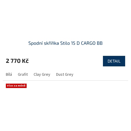
Spodní skříňka Stilo 15 D CARGO BB
2 770 Kč
DETAIL
Bílá
Grafit
Clay Grey
Dust Grey
Více za méně