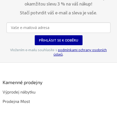
okamžitou slevu 3 % na váš nákup!
Stačí potvrdit váš e-mail a sleva je vaše.
PŘIHLÁSIT SE K ODBĚRU
Vložením e-mailu souhlasíte s
podmínkami ochrany osobních
údajů
.
Z
á
p
a
Kamenné prodejny
t
Výprodej nábytku
í
Prodejna Most