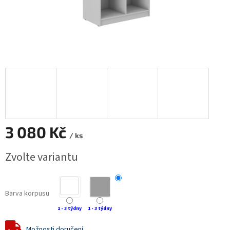
3 080 Kč
/ ks
Měrná
Zvolte variantu
cena:
Barva korpusu
1 - 3 týdny
1 - 3 týdny
Možnosti doručení