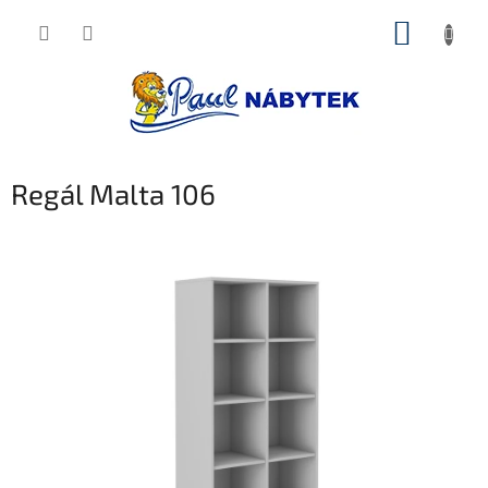
Přejít
NÁKUP
na
obsah
KOŠÍK
Regál Malta 106