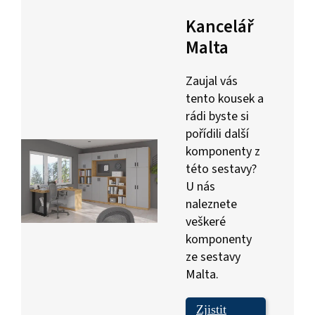
Kancelář
Malta
Zaujal vás
tento kousek a
rádi byste si
pořídili další
komponenty z
této sestavy?
U nás
naleznete
veškeré
komponenty
ze sestavy
Malta.
Zjistit