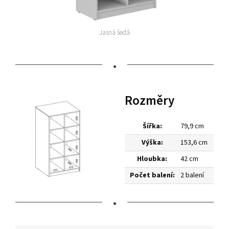
Jasná šedá
•
Rozměry
Šířka:
79,9 cm
Výška:
153,6 cm
Hloubka:
42 cm
Počet balení:
2 balení
•