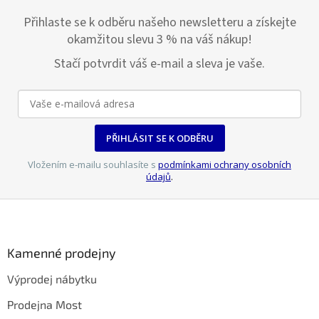
Přihlaste se k odběru našeho newsletteru a získejte
okamžitou slevu 3 % na váš nákup!
Stačí potvrdit váš e-mail a sleva je vaše.
PŘIHLÁSIT SE K ODBĚRU
Vložením e-mailu souhlasíte s
podmínkami ochrany osobních
údajů
.
Z
á
p
a
Kamenné prodejny
t
Výprodej nábytku
í
Prodejna Most