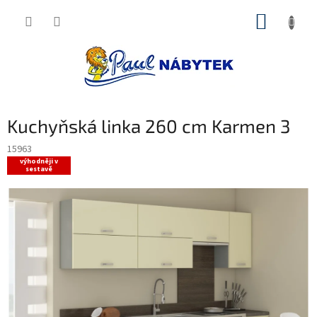
Přejít
NÁKUP
na
obsah
KOŠÍK
Kuchyňská linka 260 cm Karmen 3
15963
výhodněji v
sestavě