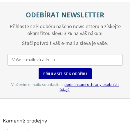
ODEBÍRAT NEWSLETTER
Přihlaste se k odběru našeho newsletteru a získejte
okamžitou slevu 3 % na váš nákup!
Stačí potvrdit váš e-mail a sleva je vaše.
PŘIHLÁSIT SE K ODBĚRU
Vložením e-mailu souhlasíte s
podmínkami ochrany osobních
údajů
.
Z
á
p
a
Kamenné prodejny
t