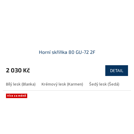
Horní skříňka 80 GU-72 2F
2 030 Kč
DETAIL
Bílý lesk (Blanka)
Krémový lesk (Karmen)
Šedý lesk (Šedá)
Více za méně