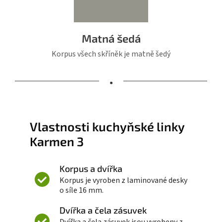
Matná šedá
Korpus všech skříněk je matně šedý
•
Vlastnosti kuchyňské linky
Karmen 3
Korpus a dvířka
Korpus je vyroben z laminované desky
o síle 16 mm.
Dvířka a čela zásuvek
Dvířka a čela zásuvek jsou vyrobeny z