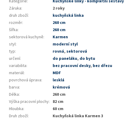
Kategorie
:
Kuchyňské linky - kompletní sestavy
Záruka
:
2 roky
druh zboží
:
kuchyňská linka
rozměr
:
260 cm
šířka
:
260 cm
sektorová kuchyně
:
Karmen
styl
:
moderní styl
typ
:
rovná
,
sektorová
určení
:
do paneláku
,
do bytu
variabilita
:
bez pracovní desky
,
bez dřezu
materiál
:
MDF
povrchová úprava
:
lesklá
barva
:
krémová
Délka
:
260 cm
Výška pracovní plochy
:
82 cm
Hloubka
:
60 cm
Druh zboží
:
Kuchyňská linka Karmen 3