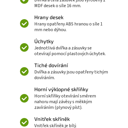
MDF desek o síle 16 mm.
Hrany desek
Hrany opatřeny ABS hranou o síle 1
mm nebo dýhou.
Úchytky
Jednotlivá dvířka a zásuvky se
otevírají pomocí plastových úchytek.
Tiché dovírání
Dvířka a zásuvky jsou opatřeny tichým
dovíráním.
Horní výklopné skříňky
Horní skříňky otevírání směrem
nahoru mají závěsy s měkkým
zavíráním (plynový píst).
Vnitřek skříněk
Vnitřek skříněk je bílý.