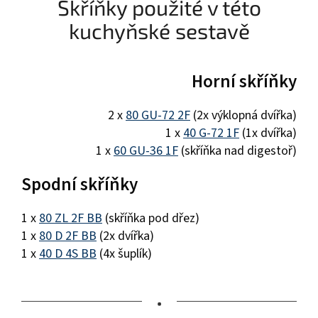
Skříňky použité v této
kuchyňské sestavě
Horní skříňky
2 x
80 GU-72 2F
(2x výklopná dvířka)
1 x
40 G-72 1F
(1x dvířka)
1 x
60 GU-36 1F
(skříňka nad digestoř)
Spodní skříňky
1 x
80 ZL 2F BB
(skříňka pod dřez)
1 x
80 D 2F BB
(2x dvířka)
1 x
40 D 4S BB
(4x šuplík)
•