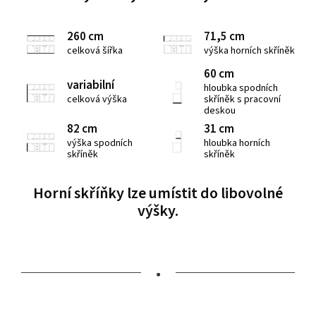
260 cm
71,5 cm
celková šířka
výška horních skříněk
60 cm
variabilní
hloubka spodních
celková výška
skříněk s pracovní
deskou
82 cm
31 cm
výška spodních
hloubka horních
skříněk
skříněk
Horní skříňky lze umístit do libovolné
výšky.
•