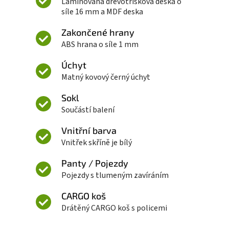
Laminovaná dřevotřísková deska o
síle 16 mm a MDF deska
Zakončené hrany
ABS hrana o síle 1 mm
Úchyt
Matný kovový černý úchyt
Sokl
Součástí balení
Vnitřní barva
Vnitřek skříně je bílý
Panty / Pojezdy
Pojezdy s tlumeným zavíráním
CARGO koš
Drátěný CARGO koš s policemi