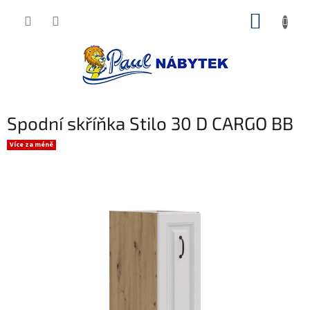
Přejít
NÁKUP
na
obsah
KOŠÍK
Spodní skříňka Stilo 30 D CARGO BB
Více za méně