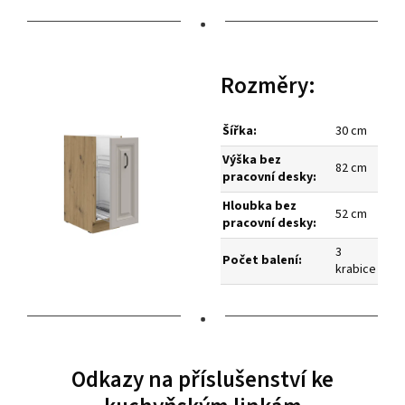
•
Rozměry:
Šířka:
30 cm
Výška bez
82 cm
pracovní desky:
Hloubka bez
52 cm
pracovní desky:
3
Počet balení:
krabice
•
Odkazy na příslušenství ke