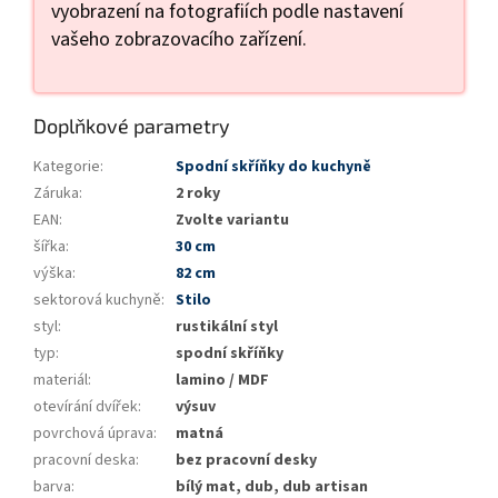
vyobrazení na fotografiích podle nastavení
vašeho zobrazovacího zařízení.
Doplňkové parametry
Kategorie
:
Spodní skříňky do kuchyně
Záruka
:
2 roky
EAN
:
Zvolte variantu
šířka
:
30 cm
výška
:
82 cm
sektorová kuchyně
:
Stilo
styl
:
rustikální styl
typ
:
spodní skříňky
materiál
:
lamino / MDF
otevírání dvířek
:
výsuv
povrchová úprava
:
matná
pracovní deska
:
bez pracovní desky
barva
:
bílý mat, dub, dub artisan