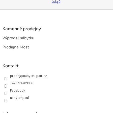
údajů
.
Z
á
p
a
Kamenné prodejny
t
Výprodej nábytku
í
Prodejna Most
Kontakt
prodej
@
nabytek-paul.cz
+420724209096
Facebook
nabytekpaul