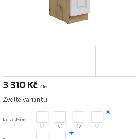
3 310 Kč
/ ks
Měrná
Zvolte variantu
cena:
Barva dvířek