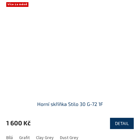
Více za méně
Horní skříňka Stilo 30 G-72 1F
1 600 Kč
DETAIL
Bílá
Grafit
Clay Grey
Dust Grey