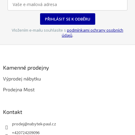
PŘIHLÁSIT SE K ODBĚRU
Vložením e-mailu souhlasíte s
podmínkami ochrany osobních
údajů
.
Z
á
p
a
Kamenné prodejny
t
Výprodej nábytku
í
Prodejna Most
Kontakt
prodej
@
nabytek-paul.cz
+420724209096