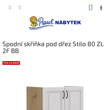
Přejít
NÁKUP
na
obsah
KOŠÍK
Spodní skříňka pod dřez Stilo 80 ZL
2F BB
Více za méně