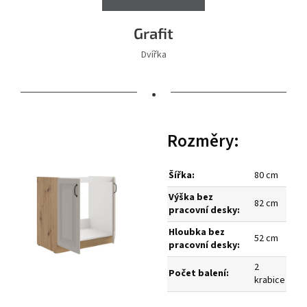
Grafit
Dvířka
•
Rozměry:
Šířka:
80 cm
Výška bez
82 cm
pracovní desky:
Hloubka bez
52 cm
pracovní desky:
2
Počet balení:
krabice