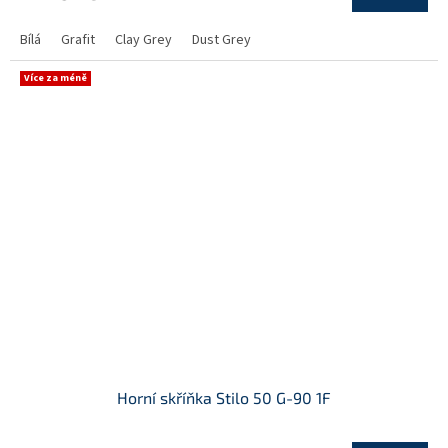
Bílá
Grafit
Clay Grey
Dust Grey
Více za méně
Horní skříňka Stilo 50 G-90 1F