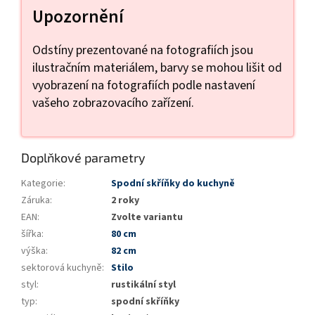
Upozornění
Odstíny prezentované na fotografiích jsou
ilustračním materiálem, barvy se mohou lišit od
vyobrazení na fotografiích podle nastavení
vašeho zobrazovacího zařízení.
Doplňkové parametry
Kategorie
:
Spodní skříňky do kuchyně
Záruka
:
2 roky
EAN
:
Zvolte variantu
šířka
:
80 cm
výška
:
82 cm
sektorová kuchyně
:
Stilo
styl
:
rustikální styl
typ
:
spodní skříňky