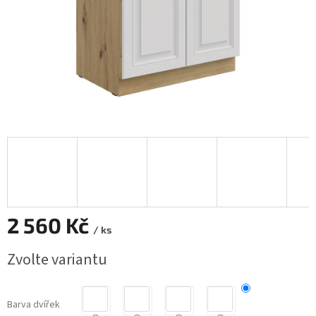
2 560 Kč
/ ks
Měrná
Zvolte variantu
cena:
Barva dvířek