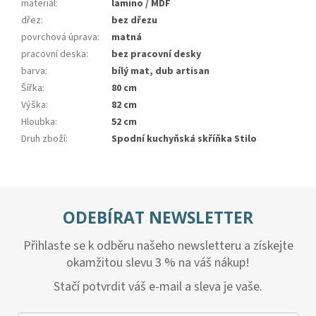
materiál
:
lamino / MDF
dřez
:
bez dřezu
povrchová úprava
:
matná
pracovní deska
:
bez pracovní desky
barva
:
bílý mat, dub artisan
Šířka
:
80 cm
Výška
:
82 cm
Hloubka
:
52 cm
Druh zboží
:
Spodní kuchyňská skříňka Stilo
ODEBÍRAT NEWSLETTER
Přihlaste se k odběru našeho newsletteru a získejte
okamžitou slevu 3 % na váš nákup!
Stačí potvrdit váš e-mail a sleva je vaše.