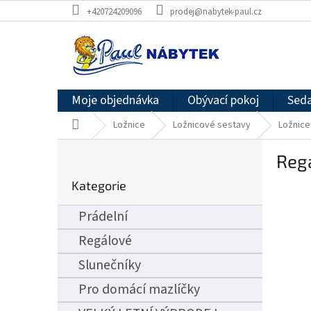
Přejít
+420724209096
prodej@nabytek-paul.cz
na
obsah
Moje objednávka
Obývací pokoj
Seda
Domů
Ložnice
Ložnicové sestavy
Ložnice
P
Reg
o
Přeskočit
s
Kategorie
kategorie
t
r
Prádelní
a
n
Regálové
n
Slunečníky
í
p
Pro domácí mazlíčky
a