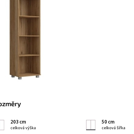
ozměry
203 cm
50 cm
celková výška
celková šířka