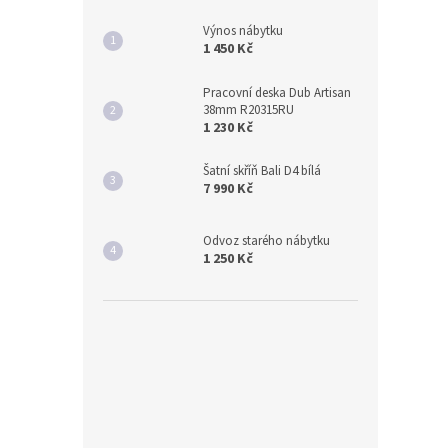
Výnos nábytku
1 450 Kč
Pracovní deska Dub Artisan
38mm R20315RU
1 230 Kč
Šatní skříň Bali D4 bílá
7 990 Kč
Odvoz starého nábytku
1 250 Kč