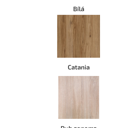
Bílá
Catania
Dub sonoma