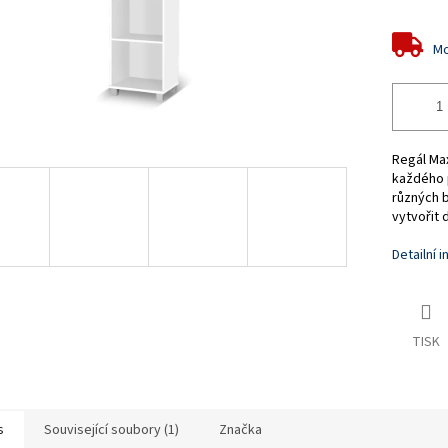
Mo
Regál Max
každého 
různých 
vytvořit
Detailní 
TISK
s
Související soubory (1)
Značka