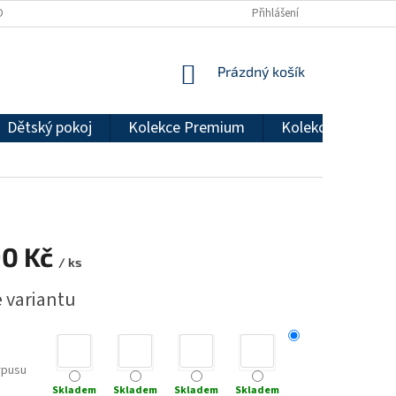
DMÍNKY OCHRANY OSOBNÍCH ÚDAJŮ
REKLAMAČNÍ ŘÁD
Přihlášení
NÁKUPNÍ
Prázdný košík
KOŠÍK
Dětský pokoj
Kolekce Premium
Kolekce Econom
90 Kč
/ ks
e variantu
rpusu
Skladem
Skladem
Skladem
Skladem