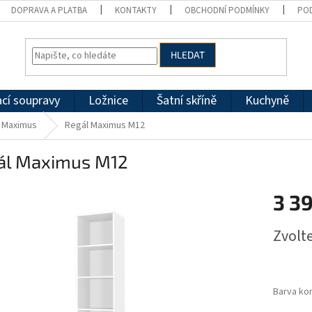
DOPRAVA A PLATBA
KONTAKTY
OBCHODNÍ PODMÍNKY
PO
HLEDAT
cí soupravy
Ložnice
Šatní skříně
Kuchyně
 Maximus
Regál Maximus M12
ál Maximus M12
3 3
Měrná
Zvolt
cena:
Barva ko