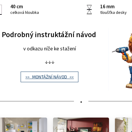
40 cm
16 mm
celková hloubka
tloušťka desky
Podrobný instruktážní návod
v odkazu níže ke stažení
↓↓↓
>> MONTÁŽNÍ NÁVOD <<
•