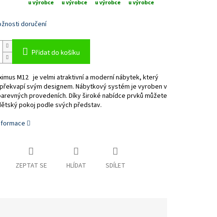
u výrobce
u výrobce
u výrobce
u výrobce
žnosti doručení
Přidat do košíku
imus M12 je velmi atraktivní a moderní nábytek, který
překvapí svým designem. Nábytkový systém je vyroben v
barevných provedeních. Díky široké nabídce prvků můžete
 dětský pokoj podle svých představ.
informace
ZEPTAT SE
HLÍDAT
SDÍLET