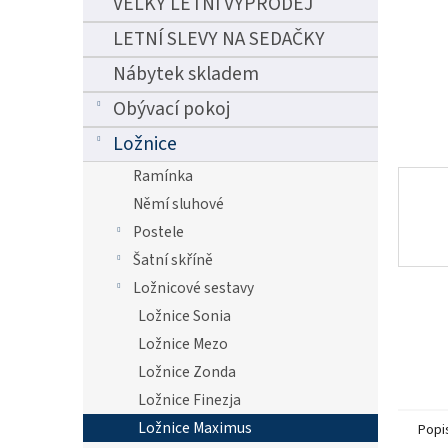
VELKÝ LETNÍ VÝPRODEJ
n
e
LETNÍ SLEVY NA SEDAČKY
l
Nábytek skladem
Obývací pokoj
Ložnice
Ramínka
Němí sluhové
Postele
Šatní skříně
Ložnicové sestavy
Ložnice Sonia
Ložnice Mezo
Ložnice Zonda
Ložnice Finezja
Ložnice Maximus
Popi