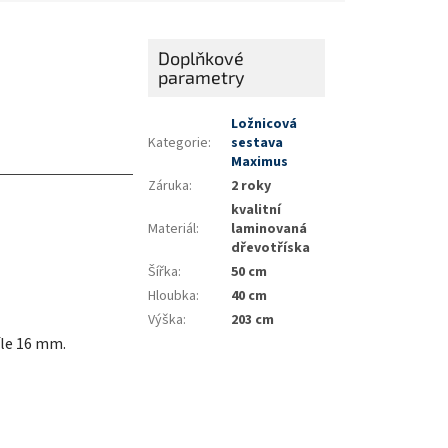
Doplňkové
parametry
Ložnicová
Kategorie
:
sestava
Maximus
Záruka
:
2 roky
kvalitní
Materiál
:
laminovaná
dřevotříska
Šířka
:
50 cm
Hloubka
:
40 cm
Výška
:
203 cm
íle 16 mm.