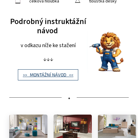
celková hloubka
tloušťka desky
Podrobný instruktážní
návod
v odkazu níže ke stažení
↓↓↓
>> MONTÁŽNÍ NÁVOD <<
•