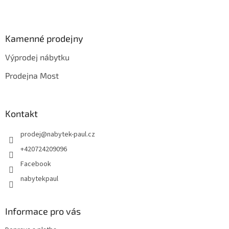
Z
á
p
a
Kamenné prodejny
t
Výprodej nábytku
í
Prodejna Most
Kontakt
prodej
@
nabytek-paul.cz
+420724209096
Facebook
nabytekpaul
Informace pro vás