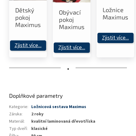
Ložnice
Dětský
Obývací
Maximus
pokoj
pokoj
Maximus
Maximus
Zjistit více...
Zjistit více...
Zjistit více...
•
Doplňkové parametry
Kategorie
:
Ložnicová sestava Maximus
Záruka
:
2 roky
Materiál
:
kvalitní laminovaná dřevotříska
Typ dveří
:
klasické