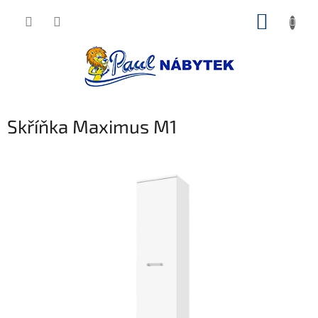
Přejít
NÁKUP
na
obsah
KOŠÍK
Skříňka Maximus M1