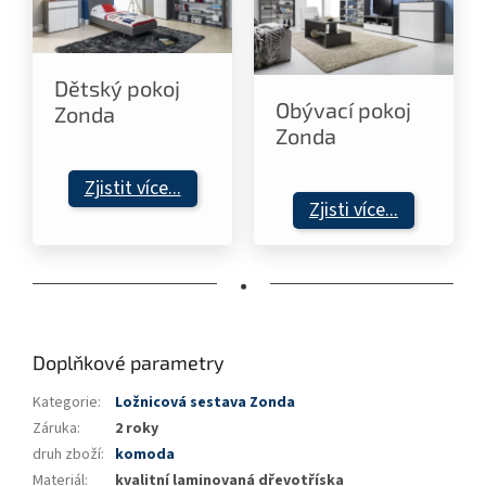
Dětský pokoj
Obývací pokoj
Zonda
Zonda
Zjistit více...
Zjisti více...
•
Doplňkové parametry
Kategorie
:
Ložnicová sestava Zonda
Záruka
:
2 roky
druh zboží
:
komoda
Materiál
:
kvalitní laminovaná dřevotříska