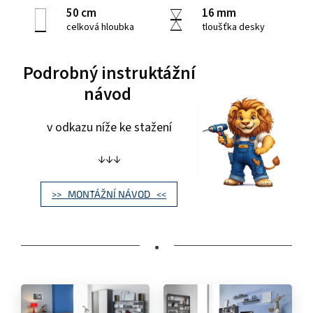
50 cm
16 mm
celková hloubka
tloušťka desky
Podrobný instruktážní
návod
v odkazu níže ke stažení
↓↓↓
>> MONTÁŽNÍ NÁVOD <<
•