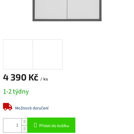
4 390 Kč
/ ks
Měrná
1-2 týdny
cena:
Možnosti doručení
Přidat do košíku