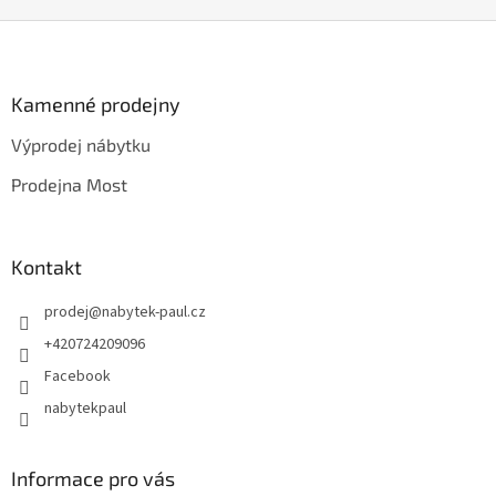
Z
á
p
a
Kamenné prodejny
t
Výprodej nábytku
í
Prodejna Most
Kontakt
prodej
@
nabytek-paul.cz
+420724209096
Facebook
nabytekpaul
Informace pro vás