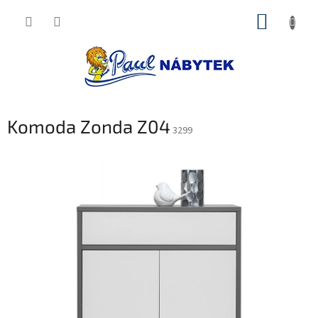
Přejít
NÁKUP
na
obsah
KOŠÍK
Komoda Zonda Z04
3299