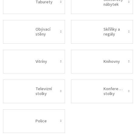
Taburety
nábytek
Obývací
Skříňky a
stěny
regály
Vitríny
Knihovny
Televizní
Konferenční
stolky
stolky
Police