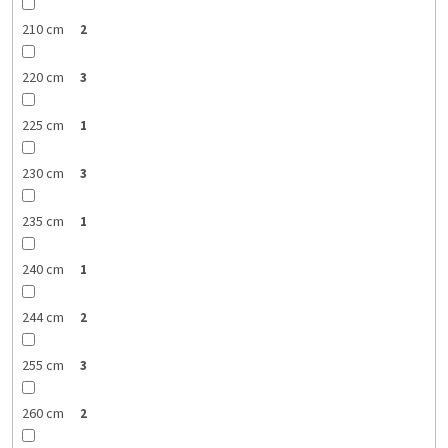
210 cm
2
220 cm
3
225 cm
1
230 cm
3
235 cm
1
240 cm
1
244 cm
2
255 cm
3
260 cm
2