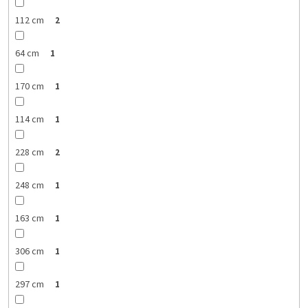
112 cm
2
64 cm
1
170 cm
1
114 cm
1
228 cm
2
248 cm
1
163 cm
1
306 cm
1
297 cm
1