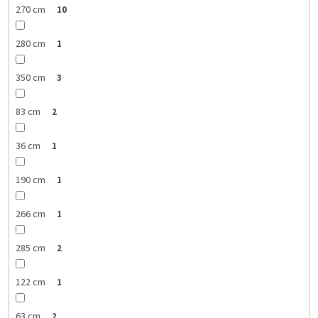
270 cm
10
280 cm
1
350 cm
3
83 cm
2
36 cm
1
190 cm
1
266 cm
1
285 cm
2
122 cm
1
63 cm
2