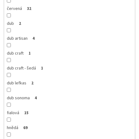
červená
32
dub
2
dub artisan
4
dub craft
1
dub craft - šedá
1
dub lefkas
2
dub sonoma
4
fialová
15
hnědá
69