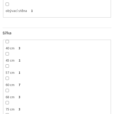
obývací stěna
1
šířka
40 cm
3
45 cm
2
57 cm
1
60 cm
7
68 cm
3
75 cm
3