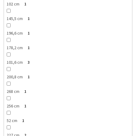
102 cm
1
145,5 cm
1
196,6 cm
1
178,2 cm
1
101,6 cm
3
200,8 cm
1
268 cm
1
256 cm
1
52 cm
1
227 cm
2