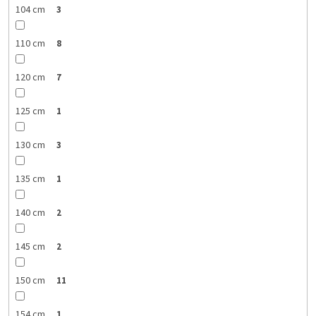
104 cm
3
110 cm
8
120 cm
7
125 cm
1
130 cm
3
135 cm
1
140 cm
2
145 cm
2
150 cm
11
154 cm
1