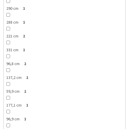
290 cm
1
288 cm
1
221 cm
2
331 cm
1
96,8 cm
2
137,2 cm
2
59,9 cm
2
177,1 cm
1
96,9 cm
1