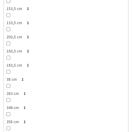
153,5 cm
1
133,5 cm
1
203,5 cm
1
163,5 cm
2
183,5 cm
1
38 cm
1
283 cm
1
346 cm
1
358 cm
1