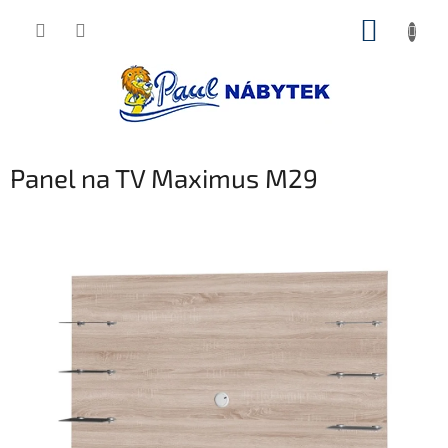
Přejít
NÁKUP
na
obsah
KOŠÍK
Panel na TV Maximus M29