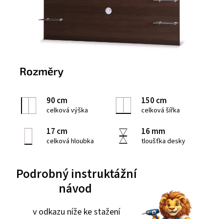
Rozměry
90 cm
150 cm
celková výška
celková šířka
17 cm
16 mm
celková hloubka
tloušťka desky
Podrobný instruktážní
návod
v odkazu níže ke stažení