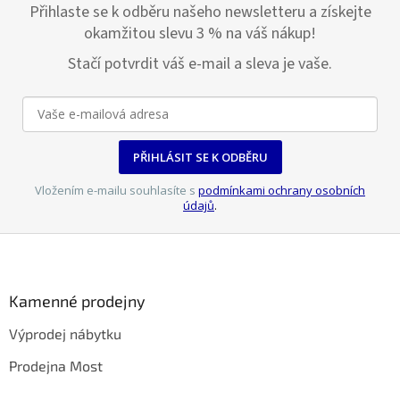
Přihlaste se k odběru našeho newsletteru a získejte
okamžitou slevu 3 % na váš nákup!
Stačí potvrdit váš e-mail a sleva je vaše.
PŘIHLÁSIT SE K ODBĚRU
Vložením e-mailu souhlasíte s
podmínkami ochrany osobních
údajů
.
Z
á
p
a
Kamenné prodejny
t
Výprodej nábytku
í
Prodejna Most