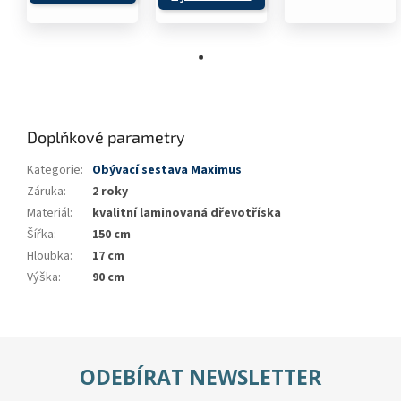
•
Doplňkové parametry
Kategorie
:
Obývací sestava Maximus
Záruka
:
2 roky
Materiál
:
kvalitní laminovaná dřevotříska
Šířka
:
150 cm
Hloubka
:
17 cm
Výška
:
90 cm
ODEBÍRAT NEWSLETTER