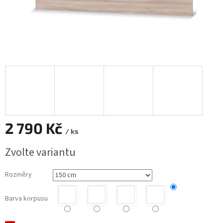
2 790 Kč
/ ks
Měrná
Zvolte variantu
cena:
Rozměry
Barva korpusu