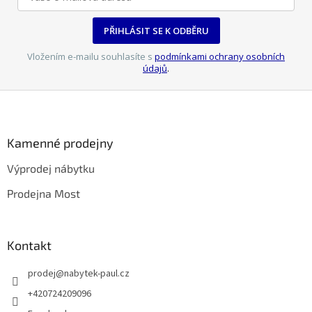
PŘIHLÁSIT SE K ODBĚRU
Vložením e-mailu souhlasíte s
podmínkami ochrany osobních
údajů
.
Z
á
p
a
Kamenné prodejny
t
Výprodej nábytku
í
Prodejna Most
Kontakt
prodej
@
nabytek-paul.cz
+420724209096