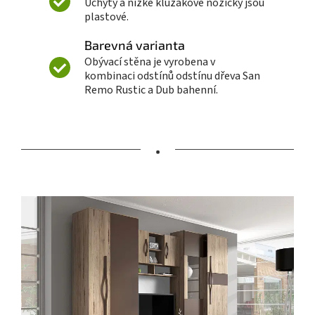
Úchyty a nízké kluzákové nožičky jsou
plastové.
Barevná varianta
Obývací stěna je vyrobena v
kombinaci odstínů odstínu dřeva San
Remo Rustic a Dub bahenní.
•