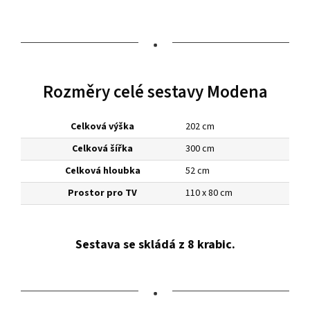
•
Rozměry celé sestavy Modena
Celková výška
202 cm
Celková šířka
300 cm
Celková hloubka
52 cm
Prostor pro TV
110 x 80 cm
Sestava se skládá z 8 krabic.
•