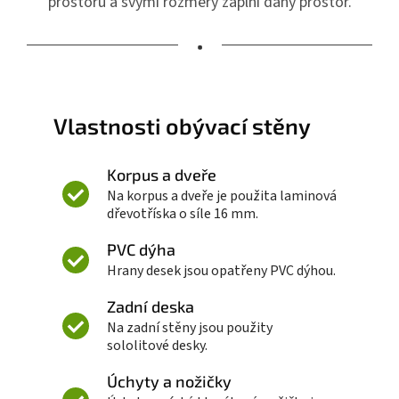
prostoru a svými rozměry zaplní daný prostor.
•
Vlastnosti obývací stěny
Korpus a dveře
Na korpus a dveře je použita laminová
dřevotříska o síle 16 mm.
PVC dýha
Hrany desek jsou opatřeny PVC dýhou.
Zadní deska
Na zadní stěny jsou použity
sololitové desky.
Úchyty a nožičky