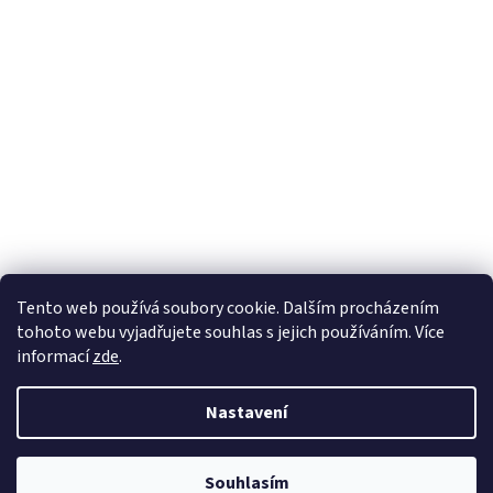
Tento web používá soubory cookie. Dalším procházením
tohoto webu vyjadřujete souhlas s jejich používáním. Více
Sledovat na Instagramu
informací
zde
.
Nastavení
Vytvořil Shoptet
Souhlasím
Copyright 2026
Nábytek Paul
. Všechna práva vyhrazena.