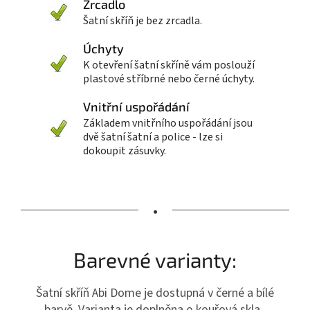
Zrcadlo
Šatní skříň je bez zrcadla.
Úchyty
K otevření šatní skříně vám poslouží
plastové stříbrné nebo černé úchyty.
Vnitřní uspořádání
Základem vnitřního uspořádání jsou
dvě šatní šatní a police - lze si
dokoupit zásuvky.
•
Barevné varianty:
Šatní skříň Abi Dome je dostupná v černé a bílé
barvě. Varianta je doplněna o kouřová skla.