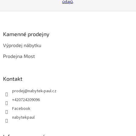
údajů
.
Z
á
p
a
Kamenné prodejny
t
Výprodej nábytku
í
Prodejna Most
Kontakt
prodej
@
nabytek-paul.cz
+420724209096
Facebook
nabytekpaul