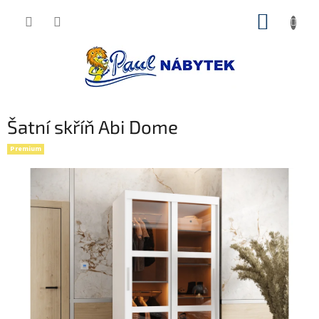
Přejít
NÁKUP
na
obsah
KOŠÍK
Šatní skříň Abi Dome
Premium