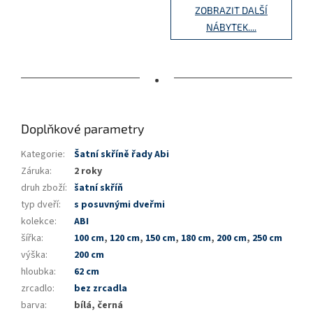
ZOBRAZIT DALŠÍ
NÁBYTEK....
•
Doplňkové parametry
Kategorie
:
Šatní skříně řady Abi
Záruka
:
2 roky
druh zboží
:
šatní skříň
typ dveří
:
s posuvnými dveřmi
kolekce
:
ABI
šířka
:
100 cm
,
120 cm
,
150 cm
,
180 cm
,
200 cm
,
250 cm
výška
:
200 cm
hloubka
:
62 cm
zrcadlo
:
bez zrcadla
barva
:
bílá, černá