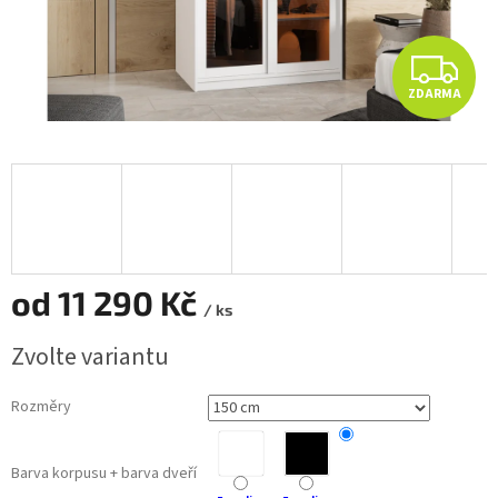
Z
ZDARMA
D
A
R
M
A
od
11 290 Kč
/ ks
Měrná
Zvolte variantu
cena:
Rozměry
Barva korpusu + barva dveří