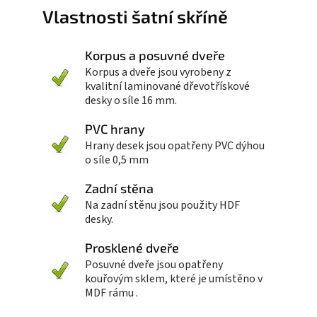
Vlastnosti šatní skříně
Korpus a posuvné dveře
Korpus a dveře jsou vyrobeny z
kvalitní laminované dřevotřískové
desky o síle 16 mm.
PVC hrany
Hrany desek jsou opatřeny PVC dýhou
o síle 0,5 mm
Zadní stěna
Na zadní stěnu jsou použity HDF
desky.
Prosklené dveře
Posuvné dveře jsou opatřeny
kouřovým sklem, které je umístěno v
MDF rámu .