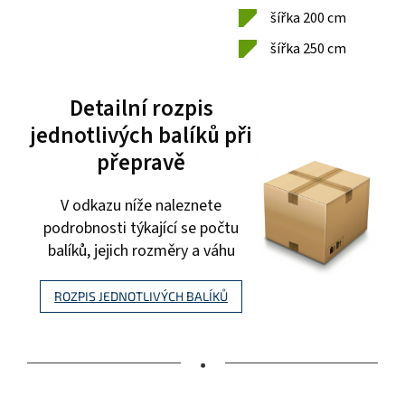
šířka 200 cm
šířka 250 cm
Detailní rozpis
jednotlivých balíků při
přepravě
V odkazu níže naleznete
podrobnosti týkající se počtu
balíků, jejich rozměry a váhu
ROZPIS JEDNOTLIVÝCH BALÍKŮ
•