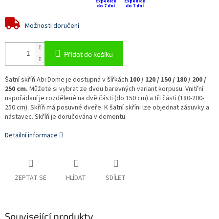
Expedice
Expedice
do 7 dní
do 7 dní
Možnosti doručení
Přidat do košíku
Šatní skříň Abi Dome
je dostupná v šířkách
100 / 120 / 150 / 180 /
200 /
250 cm.
Můžete si vybrat ze dvou barevných variant korpusu
. Vnitřní
uspořádaní je rozdělené na dvě části (do 150 cm) a tři části (180-200-
250 cm).
Skříň má posuvné dveře. K šatní skříni lze objednat zásuvky a
nástavec. Skříň je doručována v demontu.
Detailní informace
ZEPTAT SE
HLÍDAT
SDÍLET
Související produkty