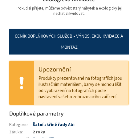
Pokud si přejete, můžeme odvést starý nábytek a ekologicky jej
nechat zlikvidovat.
CENÍK DOPLŇKOVÝCH SLUŽEB - VÝNOS, EKOLIKVIDACE A
MONTÁŽ
Upozornění
Produkty prezentované na fotografiích jsou
ilustračním materiálem, barvy se mohou lišit
od vyobrazení na fotografiích podle
nastavení vašeho zobrazovacího zařízení.
Doplňkové parametry
Kategorie
:
Šatní skříně řady Abi
Záruka
:
2 roky