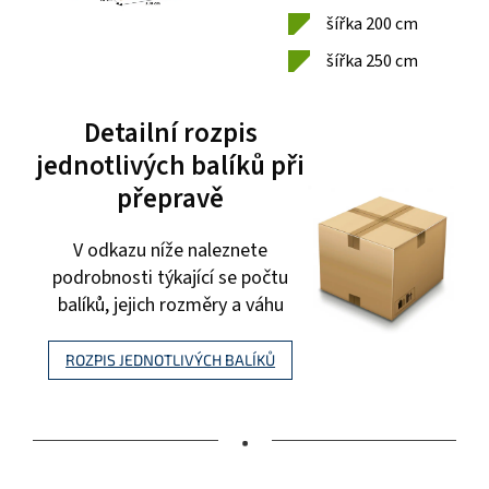
šířka 200 cm
šířka 250 cm
Detailní rozpis
jednotlivých balíků při
přepravě
V odkazu níže naleznete
podrobnosti týkající se počtu
balíků, jejich rozměry a váhu
ROZPIS JEDNOTLIVÝCH BALÍKŮ
•