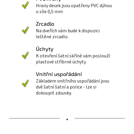
Hrany desek jsou opatřeny PVC dýhou
o síle 0,5 mm
Zrcadlo
Na dveřích vám bude k dispozici
leštěné zrcadlo.
Úchyty
K otevření šatní skříně vám poslouží
plastové stříbrné úchyty.
Vnitřní uspořádání
Základem vnitřního uspořádání jsou
dvě šatní šatní a police - lze si
dokoupit zásuvky.
•