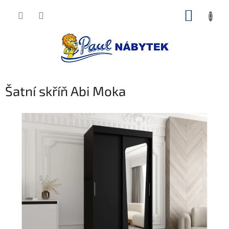
Přejít
NÁKUP
na
obsah
KOŠÍK
Šatní skříň Abi Moka