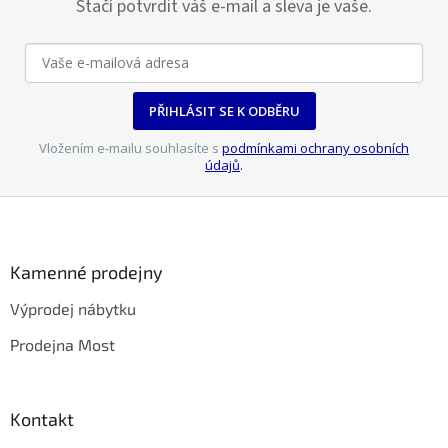
Stačí potvrdit váš e-mail a sleva je vaše.
PŘIHLÁSIT SE K ODBĚRU
Vložením e-mailu souhlasíte s
podmínkami ochrany osobních
údajů
.
Z
á
p
a
Kamenné prodejny
t
Výprodej nábytku
í
Prodejna Most
Kontakt