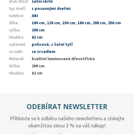
druh zboží
:
šatní skříň
typ dveří
:
s posuvnými dveřmi
kolekce
:
ABI
šířka
:
100 cm
,
120 cm
,
150 cm
,
180 cm
,
200 cm
,
250 cm
výška
:
200 cm
hloubka
:
62 cm
vybavení
:
policová
,
s šatní tyčí
zrcadlo
:
se zrcadlem
Materiál
:
kvalitní laminovaná dřevotříska
Výška
:
200 cm
Hloubka
:
62 cm
ODEBÍRAT NEWSLETTER
Přihlaste se k odběru našeho newsletteru a získejte
okamžitou slevu 3 % na váš nákup!