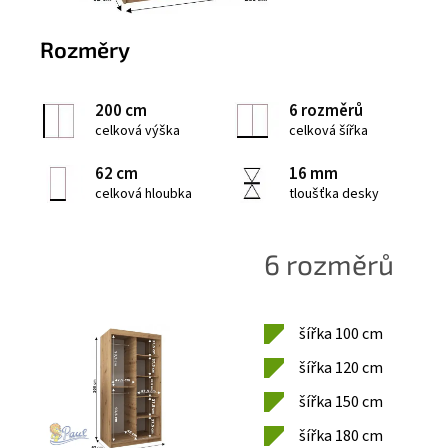
Rozměry
200 cm
6 rozměrů
celková výška
celková šířka
62 cm
16 mm
celková hloubka
tloušťka desky
6 rozměrů
šířka 100 cm
šířka 120 cm
šířka 150 cm
šířka 180 cm