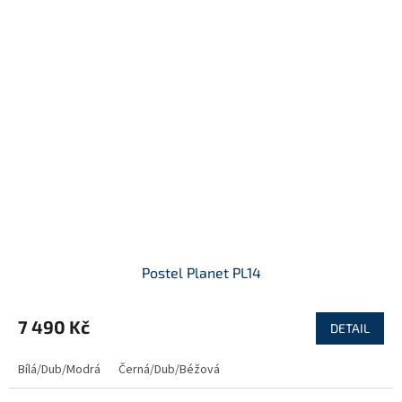
Postel Planet PL14
7 490 Kč
DETAIL
Bílá/Dub/Modrá
Černá/Dub/Béžová