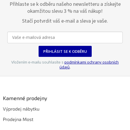
Přihlaste se k odběru našeho newsletteru a získejte
okamžitou slevu 3 % na váš nákup!
Stačí potvrdit váš e-mail a sleva je vaše.
PŘIHLÁSIT SE K ODBĚRU
Vložením e-mailu souhlasíte s
podmínkami ochrany osobních
údajů
.
Z
á
p
a
Kamenné prodejny
t
Výprodej nábytku
í
Prodejna Most