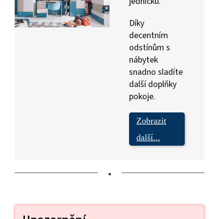
jedničku.
Díky
decentním
odstínům s
nábytek
snadno sladíte
další doplňky
pokoje.
Zobrazit
další...
•