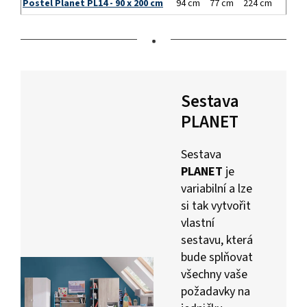
Postel Planet PL14 - 90 x 200 cm
94 cm
77 cm
224 cm
•
Sestava
PLANET
Sestava
PLANET
je
variabilní a lze
si tak vytvořit
vlastní
sestavu, která
bude splňovat
všechny vaše
požadavky na