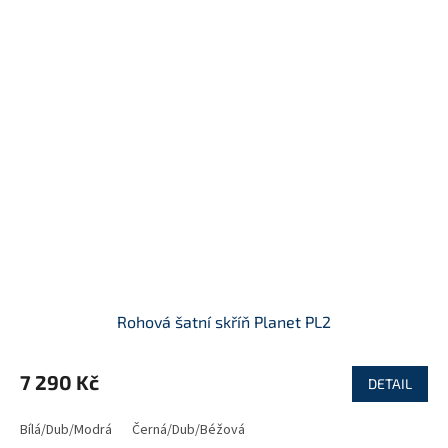
Rohová šatní skříň Planet PL2
7 290 Kč
DETAIL
Bílá/Dub/Modrá
Černá/Dub/Béžová