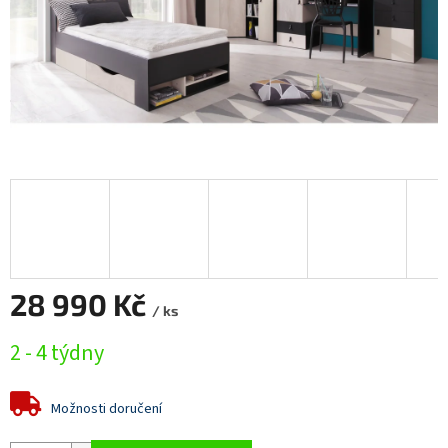
28 990 Kč
/ ks
Měrná
2 - 4 týdny
cena:
Možnosti doručení