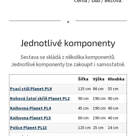
Černá / Dub / Béžová.
•
Jednotlivé komponenty
Sestava se skládá z několika komponentů.
Jednotlivé komponenty lze zakoupit i samostatně.
Šířka
Výška
Hloubka
Psací stůl Planet PL9
125 cm
86 cm
55 cm
Rohová šatní skříň Planet PL2
90 cm
190 cm
90 cm
Knihovna Planet PL4
45 cm
190 cm
40 cm
Knihovna Planet PL5
60 cm
190 cm
40 cm
Police Planet PL13
125 cm
25 cm
24 cm