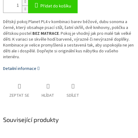
Přidat do košíku
Dětský pokoj Planet PL4 v
kombinaci barev béžové, dubu sonoma a
černé, který obsahuje psací stůl
, šatní skříň, dvě knihovny, poličku a
dětskou postel
BEZ MATRACE
. Pokoj je vhodný jak pro malé tak velké
děti. K variaci se skvěle hodí barvené, výrazné či nevýrazné doplňky.
Kombinace je velice promyšlená a sestavená tak, aby uspokojila ne jen
děti ale i dospělé. Dopřejte si originální kus nábytku do vašeho
interiéru.
Detailní informace
ZEPTAT SE
HLÍDAT
SDÍLET
Související produkty