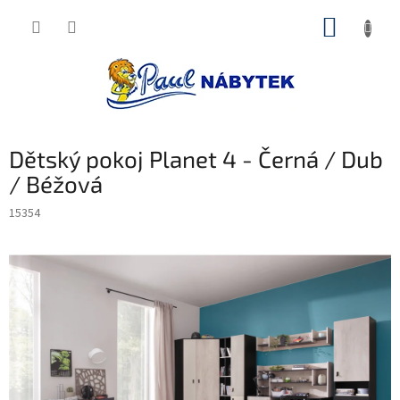
Přejít
NÁKUP
na
obsah
KOŠÍK
Dětský pokoj Planet 4 - Černá / Dub
/ Béžová
15354