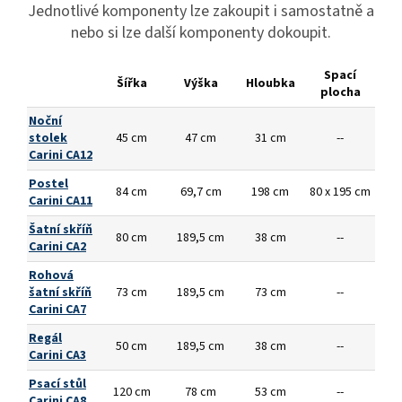
Jednotlivé komponenty lze zakoupit i samostatně a
nebo si lze další komponenty dokoupit.
Spací
Šířka
Výška
Hloubka
plocha
Noční
stolek
45 cm
47 cm
31 cm
--
Carini CA12
Postel
84 cm
69,7 cm
198 cm
80 x 195 cm
Carini CA11
Šatní skříň
80 cm
189,5 cm
38 cm
--
Carini CA2
Rohová
šatní skříň
73 cm
189,5 cm
73 cm
--
Carini CA7
Regál
50 cm
189,5 cm
38 cm
--
Carini CA3
Psací stůl
120 cm
78 cm
53 cm
--
Carini CA8