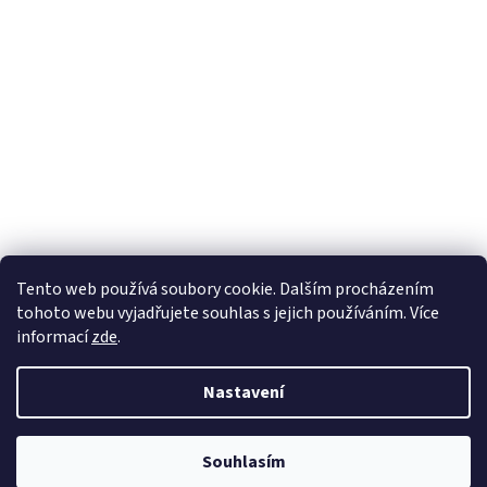
Sledovat na Instagramu
Tento web používá soubory cookie. Dalším procházením
tohoto webu vyjadřujete souhlas s jejich používáním. Více
informací
zde
.
Vytvořil Shoptet
Nastavení
Copyright 2026
Nábytek Paul
. Všechna práva vyhrazena.
Souhlasím
Odstoupit od smlouvy