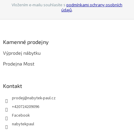
Vložením e-mailu souhlasíte s
podmínkami ochrany osobních
údajů
.
Z
á
p
a
Kamenné prodejny
t
Výprodej nábytku
í
Prodejna Most
Kontakt
prodej
@
nabytek-paul.cz
+420724209096
Facebook
nabytekpaul