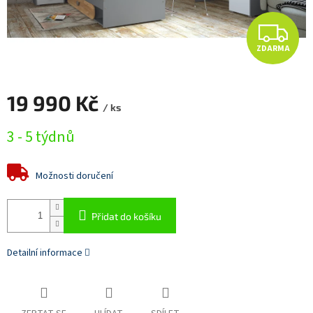
Z
ZDARMA
D
A
19 990 Kč
/ ks
R
Měrná
3 - 5 týdnů
cena:
M
A
Možnosti doručení
Přidat do košíku
Detailní informace