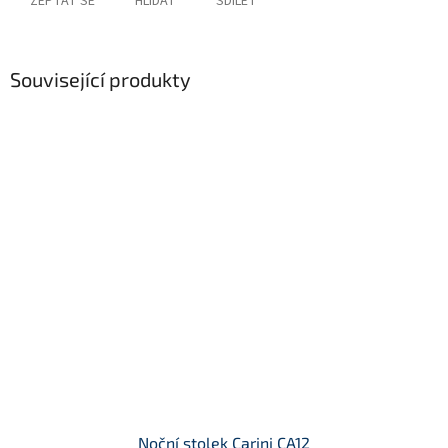
ZEPTAT SE
HLÍDAT
SDÍLET
Související produkty
Noční stolek Carini CA12