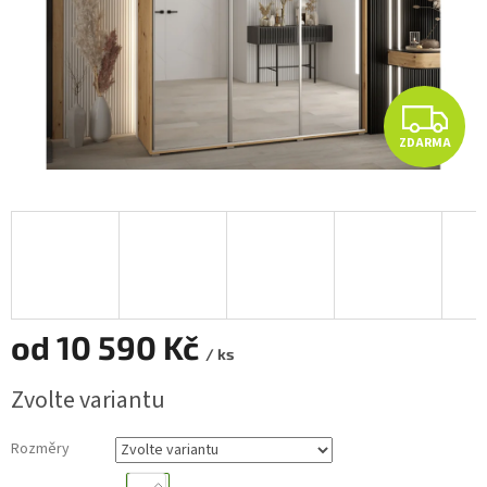
Z
ZDARMA
D
A
R
M
A
od
10 590 Kč
/ ks
Měrná
Zvolte variantu
cena:
Rozměry