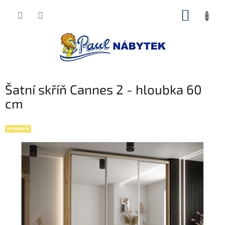
Přejít
NÁKUP
na
obsah
KOŠÍK
Šatní skříň Cannes 2 - hloubka 60
cm
Premium