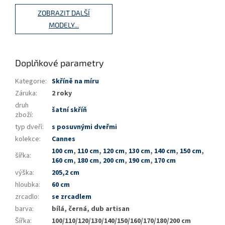
ZOBRAZIT DALŠÍ
MODELY...
Doplňkové parametry
Kategorie
:
Skříně na míru
Záruka
:
2 roky
druh
šatní skříň
zboží
:
typ dveří
:
s posuvnými dveřmi
kolekce
:
Cannes
100 cm
,
110 cm
,
120 cm
,
130 cm
,
140 cm
,
150 cm
,
šířka
:
160 cm
,
180 cm
,
200 cm
,
190 cm
,
170 cm
výška
:
205,2 cm
hloubka
:
60 cm
zrcadlo
:
se zrcadlem
barva
:
bílá, černá, dub artisan
Šířka
:
100/110/120/130/140/150/160/170/180/200 cm