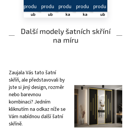
es
es
2 -
2 -
a 2
a 2
2 -
2 -
hlo
hlo
-
-
produkt
produkt
produkt
produkt
produkt
produkt
hlo
hlo
ub
ub
hlo
hlo
ub
ub
ka
ka
ub
ub
ka
ka
45
60
ka
ka
45
60
cm
cm
45
60
cm
cm
cm
cm
Další modely šatních skříní
na míru
Zaujala Vás tato šatní
skříň, ale představovali by
jste si jiný design, rozměr
nebo barevnou
kombinaci? Jedním
kliknutím na odkaz níže se
Vám nabídnou další šatní
skříně.