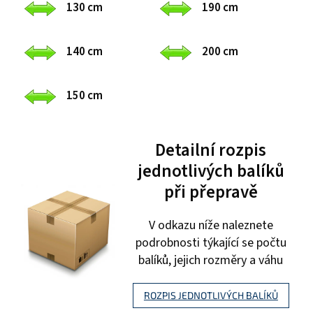
130 cm
190 cm
140 cm
200 cm
150 cm
Detailní rozpis
jednotlivých balíků
při přepravě
V odkazu níže naleznete
podrobnosti týkající se počtu
balíků, jejich rozměry a váhu
ROZPIS JEDNOTLIVÝCH BALÍKŮ