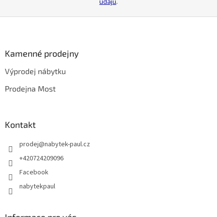
údajů
.
Z
á
p
a
Kamenné prodejny
t
Výprodej nábytku
í
Prodejna Most
Kontakt
prodej
@
nabytek-paul.cz
+420724209096
Facebook
nabytekpaul
Informace pro vás