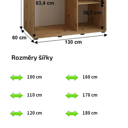
Rozměry šířky
100 cm
160 cm
110 cm
170 cm
120 cm
180 cm