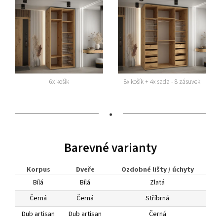
6x košík
8x košík + 4x sada - 8 zásuvek
•
Barevné varianty
Korpus
Dveře
Ozdobné lišty / úchyty
Bílá
Bílá
Zlatá
Černá
Černá
Stříbrná
Dub artisan
Dub artisan
Černá