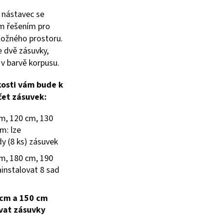
o nástavec se
ím řešením pro
úložného prostoru.
 dvě zásuvky,
 v barvě korpusu.
kosti vám bude k
čet zásuvek:
m, 120 cm, 130
m: lze
dy (8 ks) zásuvek
m, 180 cm, 190
ainstalovat 8 sad
 cm a 150 cm
vat zásuvky