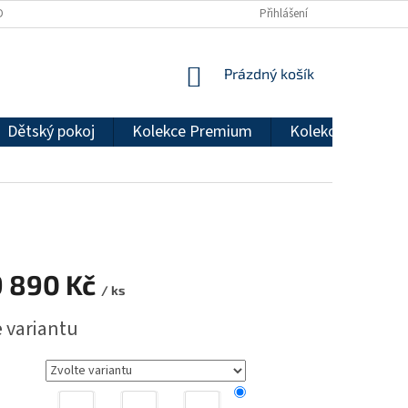
DMÍNKY OCHRANY OSOBNÍCH ÚDAJŮ
REKLAMAČNÍ ŘÁD
Přihlášení
NÁKUPNÍ
Prázdný košík
KOŠÍK
Dětský pokoj
Kolekce Premium
Kolekce Econom
9 890 Kč
/ ks
e variantu