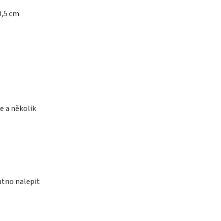
0,5 cm.
e a několik
utno nalepit