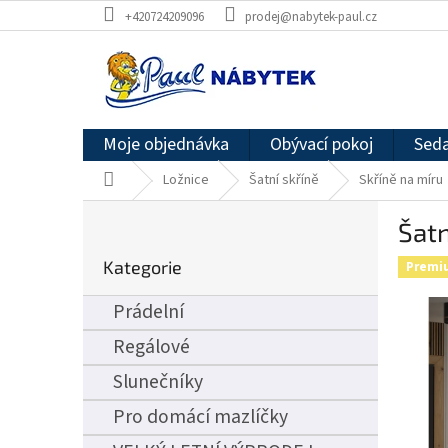
Přejít
+420724209096
prodej@nabytek-paul.cz
na
obsah
Moje objednávka
Obývací pokoj
Seda
Domů
Ložnice
Šatní skříně
Skříně na míru
P
Šatn
o
Přeskočit
s
Kategorie
kategorie
Premi
t
r
Prádelní
a
n
Regálové
n
Slunečníky
í
p
Pro domácí mazlíčky
a