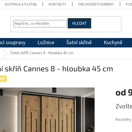
DOPRAVA A PLATBA
KONTAKTY
OBCHODNÍ PODMÍNKY
PO
HLEDAT
cí soupravy
Ložnice
Šatní skříně
Kuchyně
Šatní skříň Cannes 8 - hloubka 45 cm
í skříň Cannes 8 - hloubka 45 cm
um
od
Měrná
Zvolt
cena:
Rozměry