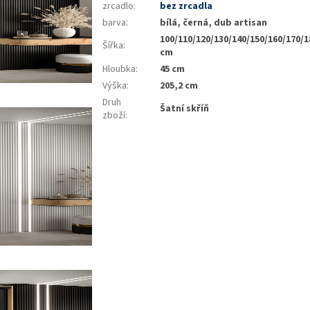
zrcadlo
:
bez zrcadla
barva
:
bílá, černá, dub artisan
100/110/120/130/140/150/160/170/1
Šířka
:
cm
Hloubka
:
45 cm
Výška
:
205,2 cm
Druh
Šatní skříň
zboží
: