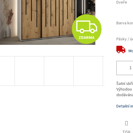
Dveře
Z
Barva ko
ZDARMA
Pásky / ú
D
Mo
A
R
Šatní skř
Výhodou s
dodávána
M
Detailní 
A
TISK