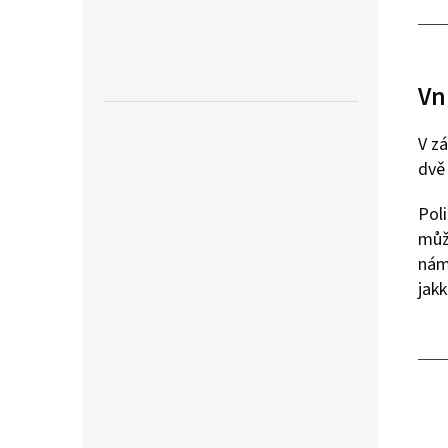
Vn
V zá
dvě 
Poli
může
nám
jakk