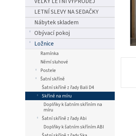
VELKÝ LETNÍ VÝPRODEJ
n
e
LETNÍ SLEVY NA SEDAČKY
l
Nábytek skladem
Obývací pokoj
Ložnice
Ramínka
Němí sluhové
Postele
Šatní skříně
Šatní skříně z řady Bali D4
Skříně na míru
Doplňky k šatním skříním na
míru
Šatní skříně z řady Abi
Doplňky k šatním skříním ABI
Šatní skříně z řady Ska