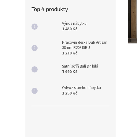
Top 4 produkty
Výnos nábytku
1 450 Kč
Pracovní deska Dub Artisan
38mm R20315RU
1 230 Kč
Šatní skříň Bali D4 bílá
7 990 Kč
Odvoz starého nábytku
1 250 Kč