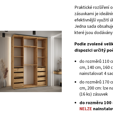
Praktické rozšíření 
zásuvkami je ideáln
efektivnější využití 
Jedna sada obsahuje
které jsou dodávány
Podle zvolené veli
dispozici určitý po
do rozměrů 110 c
cm, 140 cm, 160 c
nainstalovat 4 sa
do rozměrů 170 c
cm, 200 cm: lze n
(16 ks) zásuvek
do rozměru 100
NELZE
nainstalo