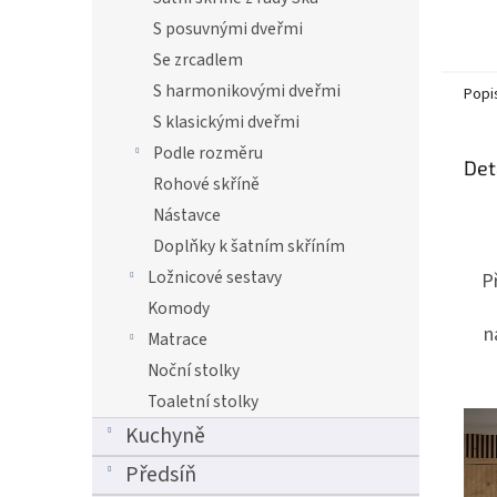
S posuvnými dveřmi
Se zrcadlem
S harmonikovými dveřmi
Popi
S klasickými dveřmi
Podle rozměru
Det
Rohové skříně
Nástavce
Doplňky k šatním skříním
Ložnicové sestavy
P
Komody
n
Matrace
Noční stolky
Toaletní stolky
Kuchyně
Předsíň