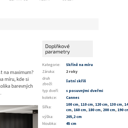
Doplňkové
parametry
Kategorie
:
Skříně na míru
nost na maximum?
Záruka
:
2 roky
a míru, kde si
druh
šatní skříň
zboží
:
kolika barevných
typ dveří
:
s posuvnými dveřmi
m.
kolekce
:
Cannes
100 cm
,
110 cm
,
120 cm
,
130 cm
,
1
šířka
:
cm
,
160 cm
,
180 cm
,
200 cm
,
190 c
výška
:
205,2 cm
hloubka
:
45 cm