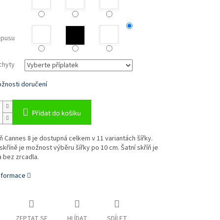
rpusu
chyty
žnosti doručení
Přidat do košíku
íň Cannes 8 je dostupná celkem v 11 variantách šířky.
kříně je možnost výběru šířky po 10 cm. Šatní skříň je
 bez zrcadla.
informace
ZEPTAT SE
HLÍDAT
SDÍLET