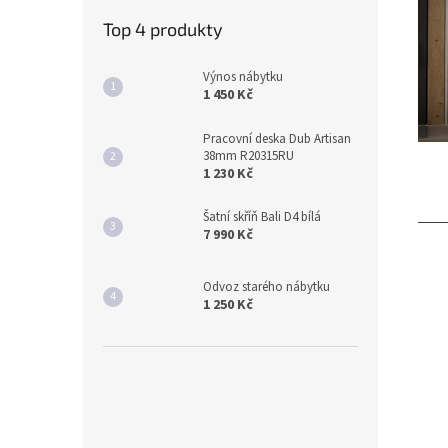
Top 4 produkty
Výnos nábytku
1 450 Kč
Pracovní deska Dub Artisan
38mm R20315RU
1 230 Kč
Šatní skříň Bali D4 bílá
7 990 Kč
Odvoz starého nábytku
1 250 Kč