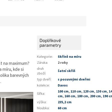
Doplňkové
parametry
Kategorie
:
Skříně na míru
nost na maximum?
Záruka
:
2 roky
 míru, kde si
druh
šatní skříň
zboží
:
kolika barevných
typ dveří
:
s posuvnými dveřmi
m.
kolekce
:
Davos
100 cm
,
110 cm
,
120 cm
,
130 cm
,
1
šířka
:
cm
,
160 cm
,
180 cm
,
200 cm
,
190 c
výška
:
235,2 cm
hloubka
:
60 cm