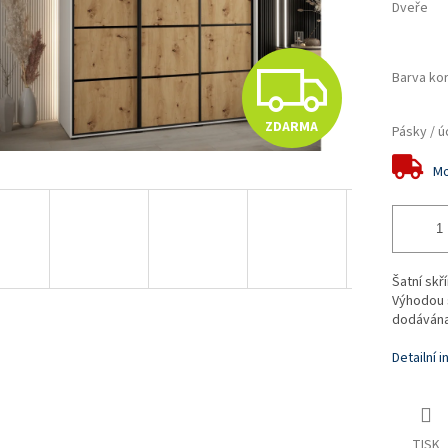
Dveře
Z
Barva ko
ZDARMA
Pásky / ú
D
Mo
A
R
Šatní skř
Výhodou s
dodávána
M
Detailní 
A
TISK