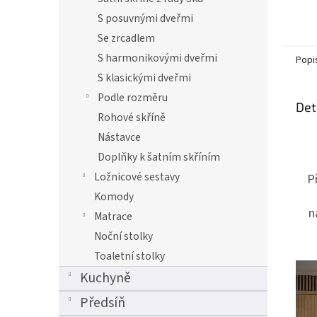
S posuvnými dveřmi
Se zrcadlem
S harmonikovými dveřmi
Popi
S klasickými dveřmi
Podle rozměru
Det
Rohové skříně
Nástavce
Doplňky k šatním skříním
Ložnicové sestavy
P
Komody
n
Matrace
Noční stolky
Toaletní stolky
Kuchyně
Předsíň