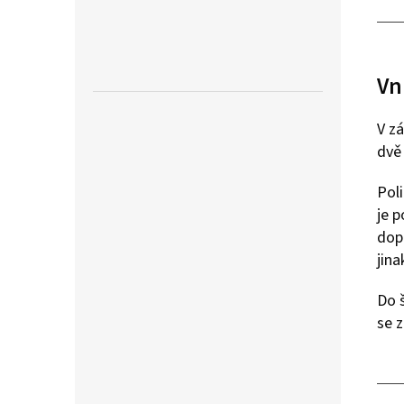
Vn
V zá
dvě 
Poli
je p
dop
jin
Do š
se 