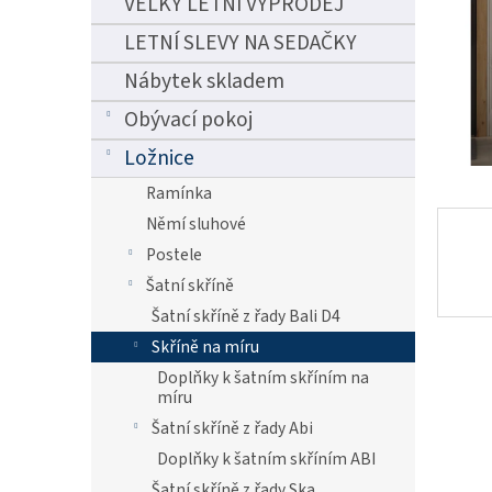
VELKÝ LETNÍ VÝPRODEJ
n
e
LETNÍ SLEVY NA SEDAČKY
l
Nábytek skladem
Obývací pokoj
Ložnice
Ramínka
Němí sluhové
Postele
Šatní skříně
Šatní skříně z řady Bali D4
Skříně na míru
Doplňky k šatním skříním na
míru
Šatní skříně z řady Abi
Doplňky k šatním skříním ABI
Šatní skříně z řady Ska