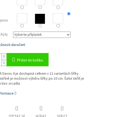
rpusu
chyty
žnosti doručení
Přidat do košíku
íň Davos 4 je dostupná celkem v 11 variantách šířky.
kříně je možnost výběru šířky po 10 cm. Šatní skříň je
 bez zrcadla.
informace
ZEPTAT SE
HLÍDAT
SDÍLET