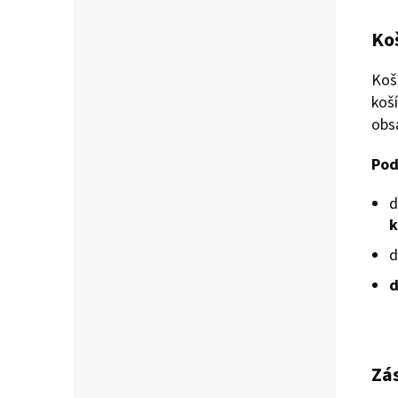
Ko
Koší
koší
obs
Pod
d
k
d
d
Zá