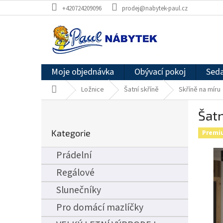
Přejít
+420724209096
prodej@nabytek-paul.cz
na
obsah
Moje objednávka
Obývací pokoj
Seda
Domů
Ložnice
Šatní skříně
Skříně na míru
P
Šatn
o
Přeskočit
s
Kategorie
kategorie
Premi
t
r
Prádelní
a
n
Regálové
n
Slunečníky
í
p
Pro domácí mazlíčky
a