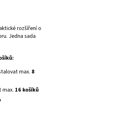
ktické rozšíření o
toru. Jedna sada
ošíků:
stalovat max.
8
at max.
16 košíků
y