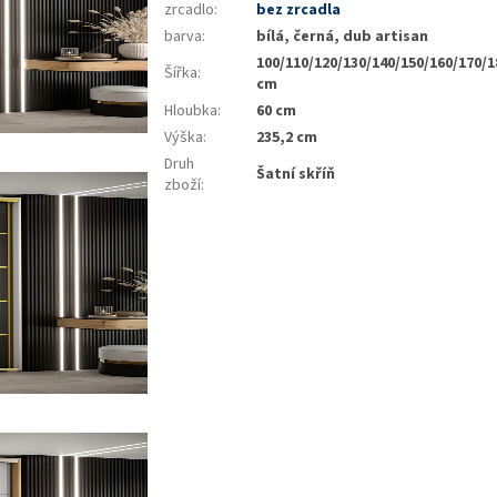
zrcadlo
:
bez zrcadla
barva
:
bílá, černá, dub artisan
100/110/120/130/140/150/160/170/1
Šířka
:
cm
Hloubka
:
60 cm
Výška
:
235,2 cm
Druh
Šatní skříň
zboží
: