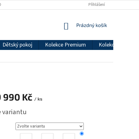
DMÍNKY OCHRANY OSOBNÍCH ÚDAJŮ
REKLAMAČNÍ ŘÁD
Přihlášení
NÁKUPNÍ
Prázdný košík
KOŠÍK
Dětský pokoj
Kolekce Premium
Kolekce Econom
9 990 Kč
/ ks
e variantu