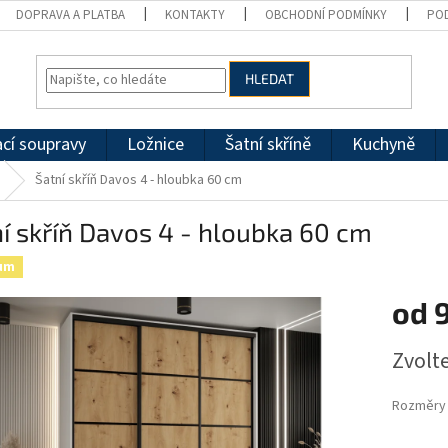
DOPRAVA A PLATBA
KONTAKTY
OBCHODNÍ PODMÍNKY
PO
HLEDAT
cí soupravy
Ložnice
Šatní skříně
Kuchyně
Šatní skříň Davos 4 - hloubka 60 cm
í skříň Davos 4 - hloubka 60 cm
um
od
Měrná
Zvolt
cena:
Rozměry