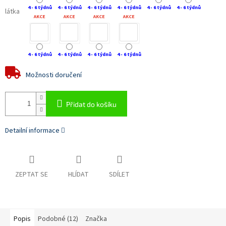
4 - 6 týdnů
4 - 6 týdnů
4 - 6 týdnů
4 - 6 týdnů
4 - 6 týdnů
4 - 6 týdnů
látka
AKCE
AKCE
AKCE
AKCE
4 - 6 týdnů
4 - 6 týdnů
4 - 6 týdnů
4 - 6 týdnů
Možnosti doručení
Přidat do košíku
Detailní informace
ZEPTAT SE
HLÍDAT
SDÍLET
Popis
Podobné (12)
Značka