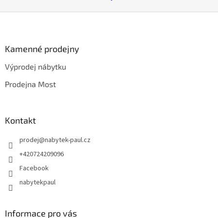
Z
á
p
a
Kamenné prodejny
t
Výprodej nábytku
í
Prodejna Most
Kontakt
prodej
@
nabytek-paul.cz
+420724209096
Facebook
nabytekpaul
Informace pro vás