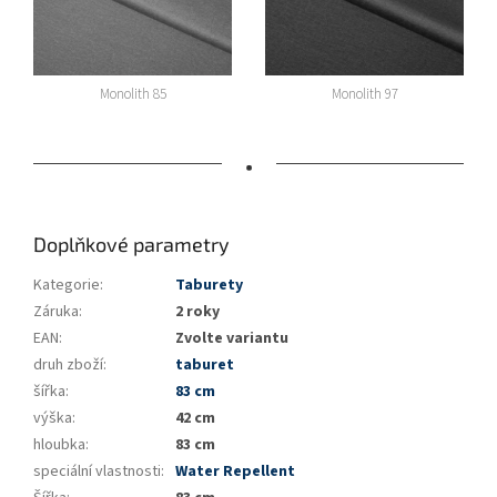
Monolith 85
Monolith 97
•
Doplňkové parametry
Kategorie
:
Taburety
Záruka
:
2 roky
EAN
:
Zvolte variantu
druh zboží
:
taburet
šířka
:
83 cm
výška
:
42 cm
hloubka
:
83 cm
speciální vlastnosti
:
Water Repellent