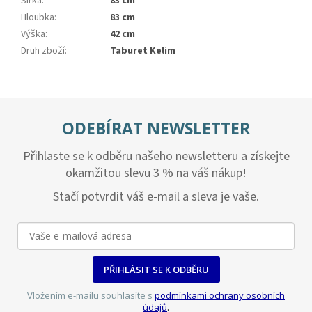
Šířka
:
83 cm
Hloubka
:
83 cm
Výška
:
42 cm
Druh zboží
:
Taburet Kelim
ODEBÍRAT NEWSLETTER
Přihlaste se k odběru našeho newsletteru a získejte
okamžitou slevu 3 % na váš nákup!
Stačí potvrdit váš e-mail a sleva je vaše.
PŘIHLÁSIT SE K ODBĚRU
Vložením e-mailu souhlasíte s
podmínkami ochrany osobních
údajů
.