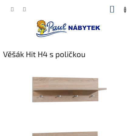
Přejít
NÁKUP
na
obsah
KOŠÍK
Věšák Hit H4 s poličkou