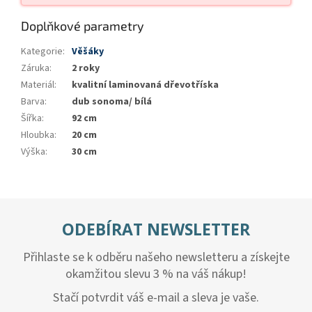
Doplňkové parametry
Kategorie
:
Věšáky
Záruka
:
2 roky
Materiál
:
kvalitní laminovaná dřevotříska
Barva
:
dub sonoma/ bílá
Šířka
:
92 cm
Hloubka
:
20 cm
Výška
:
30 cm
ODEBÍRAT NEWSLETTER
Přihlaste se k odběru našeho newsletteru a získejte
okamžitou slevu 3 % na váš nákup!
Stačí potvrdit váš e-mail a sleva je vaše.