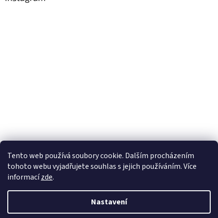
Tento web používá soubory cookie. Dalším procházením
tohoto webu vyjadřujete souhlas s jejich používáním. Více
Sledovat na Instagramu
informací
zde
.
Nastavení
Vytvořil Shoptet