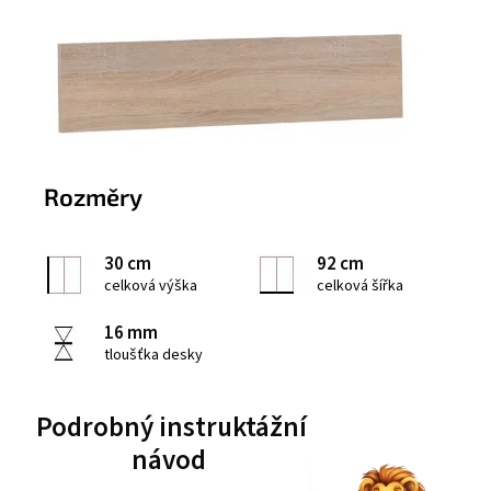
Rozměry
30 cm
92 cm
celková výška
celková šířka
16 mm
tloušťka desky
Podrobný instruktážní
návod