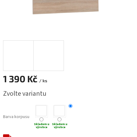
1 390 Kč
/ ks
Měrná
Zvolte variantu
cena:
Barva korpusu
Skladem u
Skladem u
výrobce
výrobce