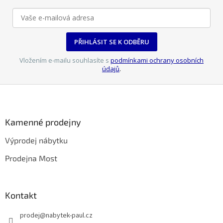
PŘIHLÁSIT SE K ODBĚRU
Vložením e-mailu souhlasíte s
podmínkami ochrany osobních
údajů
.
Z
á
p
a
Kamenné prodejny
t
Výprodej nábytku
í
Prodejna Most
Kontakt
prodej
@
nabytek-paul.cz