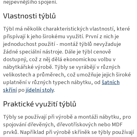
nejpevnějšího spojení.
Vlastnosti týblů
Týbl má několik charakteristických vlastností, které
přispívají k jeho širokému využití. První z nich je
jednoduchost použití - montáž týblů nevyžaduje
žádné speciální nástroje. Dále je týbl cenově
dostupný, což z něj dělá ekonomickou volbu v
nábytkářské výrobě. Týbly se vyrábějí v různých
velikostech a průměrech, což umožňuje jejich široké
uplatnění v různých typech nábytku, od
šatních
skříní
po
jídelní stoly
.
Praktické využití týblů
Týbly se používají při výrobě a montáži nábytku, pro
spojování dřevěných, dřevotřískových nebo MDF
prvků. Například při výrobě skříněk se týbly používají