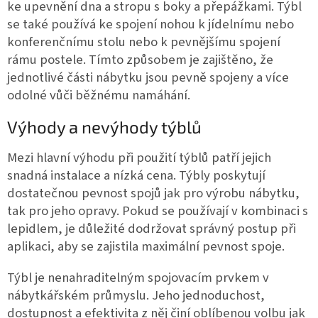
ke upevnění dna a stropu s boky a přepážkami. Týbl
se také používá ke spojení nohou k jídelnímu nebo
konferenčnímu stolu nebo k pevnějšímu spojení
rámu postele. Tímto způsobem je zajištěno, že
jednotlivé části nábytku jsou pevně spojeny a více
odolné vůči běžnému namáhání.
Výhody a nevýhody týblů
Mezi hlavní výhodu při použití týblů patří jejich
snadná instalace a nízká cena. Týbly poskytují
dostatečnou pevnost spojů jak pro výrobu nábytku,
tak pro jeho opravy. Pokud se používají v kombinaci s
lepidlem, je důležité dodržovat správný postup při
aplikaci, aby se zajistila maximální pevnost spoje.
Týbl je nenahraditelným spojovacím prvkem v
nábytkářském průmyslu. Jeho jednoduchost,
dostupnost a efektivita z něj činí oblíbenou volbu jak