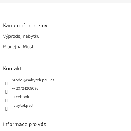
Z
á
p
a
Kamenné prodejny
t
Výprodej nábytku
í
Prodejna Most
Kontakt
prodej
@
nabytek-paul.cz
+420724209096
Facebook
nabytekpaul
Informace pro vás