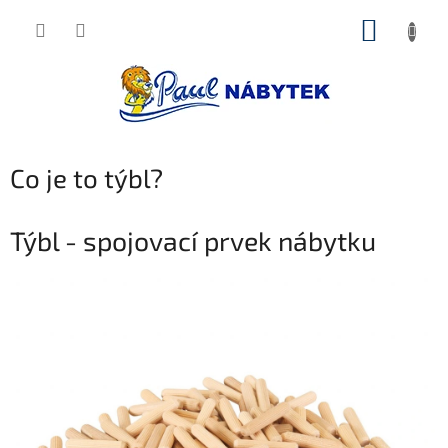
Přejít
NÁKUP
na
obsah
KOŠÍK
Co je to týbl?
Týbl - spojovací prvek nábytku