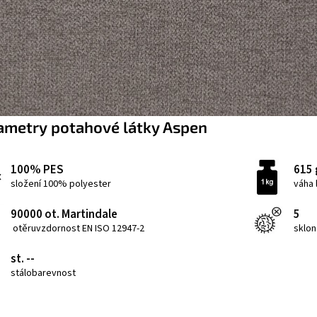
ametry potahové látky Aspen
100% PES
615 
složení 100% polyester
váha 
90000 ot. Martindale
5
otěruvzdornost EN ISO 12947-2
sklon
st. --
stálobarevnost