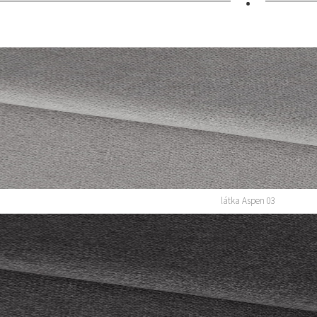
•
látka Aspen 03