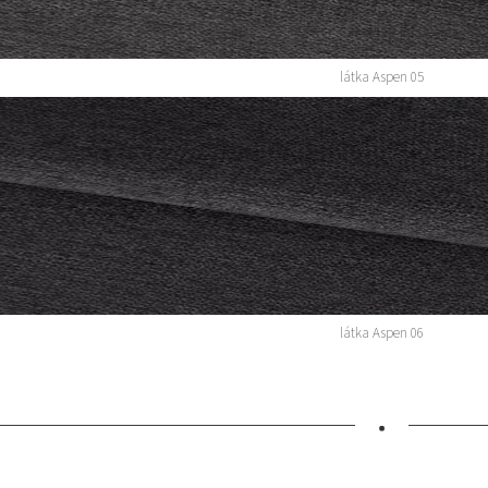
látka Aspen 05
látka Aspen 06
•