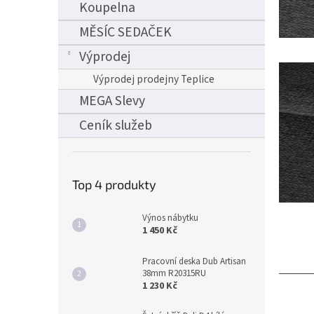
Koupelna
MĚSÍC SEDAČEK
Výprodej
Výprodej prodejny Teplice
MEGA Slevy
Ceník služeb
Top 4 produkty
Výnos nábytku
1 450 Kč
Pracovní deska Dub Artisan
38mm R20315RU
1 230 Kč