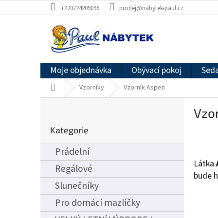
Přejít
+420724209096
prodej@nabytek-paul.cz
na
obsah
Moje objednávka
Obývací pokoj
Seda
Domů
Vzorníky
Vzorník Aspen
P
Vzo
o
Přeskočit
s
Kategorie
kategorie
t
r
Prádelní
a
Látka
n
Regálové
bude h
n
Slunečníky
í
p
Pro domácí mazlíčky
a