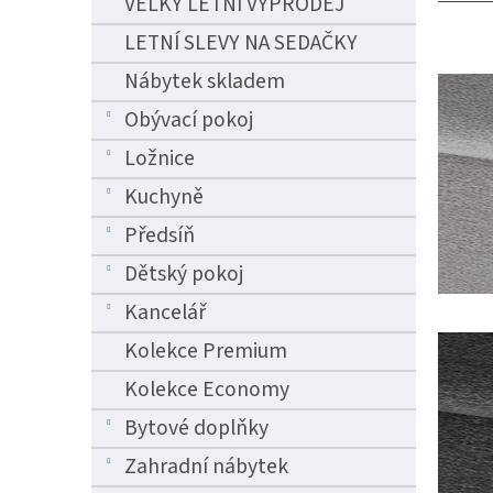
VELKÝ LETNÍ VÝPRODEJ
n
e
LETNÍ SLEVY NA SEDAČKY
l
Nábytek skladem
Obývací pokoj
Ložnice
Kuchyně
Předsíň
Dětský pokoj
Kancelář
Kolekce Premium
Kolekce Economy
Bytové doplňky
Zahradní nábytek